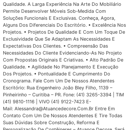
Qualidade. A Larga Experiência Na Arte Do Mobiliário
Permite Desenvolver Móveis Sob-Medida Com
Soluções Funcionais E Exclusivas. Conheça, Agora,
Alguns Dos Diferenciais Do Escritório. • Excelência Nos
Projetos. • Projetos De Qualidade E Com Um Toque De
Exclusividade Que Se Adaptam As Necessidades E
Expectativas Dos Clientes. • Compreensão Das
Necessidades Do Cliente Evidenciando-As No Projeto
Com Propostas Originais E Criativas. • Alto Padrão De
Qualidade. • Agilidade No Planejamento E Execução
Dos Projetos. • Pontualidade E Cumprimento Do
Cronograma. Fale Com Um De Nossos Atendentes
Escritório: Rua Engenheiro João Bley Filho, 1139 –
Pinheirinho – Curitiba – PR. Fone: (41) 3265-3394 | TIM
(41) 9810-1116 | VIVO (41) 9122-7423 E-
Mail: Alessandra@atuancedecore.com.br Entre Em
Contato Com Um De Nossos Atendentes E Tire Todas
Suas Dúvidas Sobre Construção, Reforma E
Personalização De Contêineres – Atuance Decore, Será