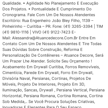
Qualidade. • Agilidade No Planejamento E Execução
Dos Projetos. • Pontualidade E Cumprimento Do
Cronograma. Fale Com Um De Nossos Atendentes
Escritório: Rua Engenheiro João Bley Filho, 1139 –
Pinheirinho – Curitiba – PR. Fone: (41) 3265-3394 | TIM
(41) 9810-1116 | VIVO (41) 9122-7423 E-
Mail: Alessandra@atuancedecore.com.br Entre Em
Contato Com Um De Nossos Atendentes E Tire Todas
Suas Dúvidas Sobre Construção, Reforma E
Personalização De Contêineres – Atuance Decore, Será
Um Prazer Lhe Atender. Solicite Seu Orçamento !
Acabamento Em Drywall Curitiba, Forros Removíveis,
Cimentícia, Parede Em Drywall, Forro Em Drywall,
Divisória Naval, Persianas, Cortinas, Projetos De
Móveis, Projeto De Interiores, Projeto Em 3D,
Iluminação, Sancas, Drywall , Persiana Vertical, Persiana
Horizontal, Persiana Romana, Cortina Romana, Cortina
Sob Medida,.. Se Você Procura Soluções Criativas,
Inovadoras E Elegantes Para O Seu Espaço,