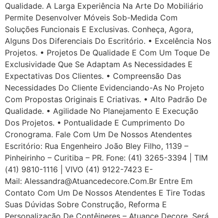
Qualidade. A Larga Experiência Na Arte Do Mobiliário
Permite Desenvolver Móveis Sob-Medida Com
Soluções Funcionais E Exclusivas. Conheça, Agora,
Alguns Dos Diferenciais Do Escritório. • Excelência Nos
Projetos. • Projetos De Qualidade E Com Um Toque De
Exclusividade Que Se Adaptam As Necessidades E
Expectativas Dos Clientes. • Compreensão Das
Necessidades Do Cliente Evidenciando-As No Projeto
Com Propostas Originais E Criativas. • Alto Padrão De
Qualidade. • Agilidade No Planejamento E Execução
Dos Projetos. • Pontualidade E Cumprimento Do
Cronograma. Fale Com Um De Nossos Atendentes
Escritório: Rua Engenheiro João Bley Filho, 1139 –
Pinheirinho – Curitiba – PR. Fone: (41) 3265-3394 | TIM
(41) 9810-1116 | VIVO (41) 9122-7423 E-
Mail: Alessandra@atuancedecore.com.br Entre Em
Contato Com Um De Nossos Atendentes E Tire Todas
Suas Dúvidas Sobre Construção, Reforma E
Personalização De Contêineres – Atuance Decore, Será