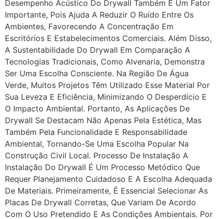
Desempenho Acústico Do Drywall Também É Um Fator
Importante, Pois Ajuda A Reduzir O Ruído Entre Os
Ambientes, Favorecendo A Concentração Em
Escritórios E Estabelecimentos Comerciais. Além Disso,
A Sustentabilidade Do Drywall Em Comparação A
Tecnologias Tradicionais, Como Alvenaria, Demonstra
Ser Uma Escolha Consciente. Na Região De Água
Verde, Muitos Projetos Têm Utilizado Esse Material Por
Sua Leveza E Eficiência, Minimizando O Desperdício E
O Impacto Ambiental. Portanto, As Aplicações De
Drywall Se Destacam Não Apenas Pela Estética, Mas
Também Pela Funcionalidade E Responsabilidade
Ambiental, Tornando-Se Uma Escolha Popular Na
Construção Civil Local. Processo De Instalação A
Instalação Do Drywall É Um Processo Metódico Que
Requer Planejamento Cuidadoso E A Escolha Adequada
De Materiais. Primeiramente, É Essencial Selecionar As
Placas De Drywall Corretas, Que Variam De Acordo
Com O Uso Pretendido E As Condições Ambientais. Por