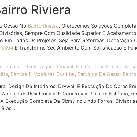
airro Riviera
 De Gesso No
Bairro Riviera
. Oferecemos Soluções Completas
Divisórias, Sempre Com Qualidade Superior E Acabamento
ação Em Todos Os Projetos. Seja Para Reformas, Decoração
-3394
E Transforme Seu Ambiente Com Sofisticação E Func
ll Em Curitiba E Região
,
Drywall Em Curitiba
,
Forros De Ge
tiba
,
Sancas E Molduras Curitiba
,
Serviços De Gesso Bairro 
ra, Design De Interiores, Drywall E Execução De Obras Em 
 Ambientes Residenciais E Comerciais, Unindo Estética, F
 Execução Completa Da Obra, Incluindo Forros, Divisória
Brasil.