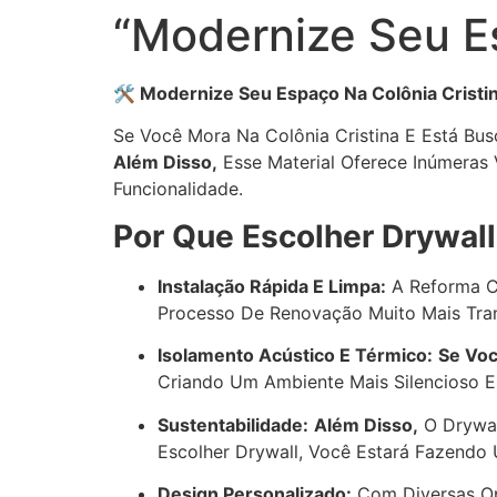
“Modernize Seu Es
🛠 Modernize Seu Espaço Na Colônia Cristi
Se Você Mora Na Colônia Cristina E Está Bus
Além Disso,
Esse Material Oferece Inúmeras 
Funcionalidade.
Por Que Escolher Drywall
Instalação Rápida E Limpa:
A Reforma C
Processo De Renovação Muito Mais Tra
Isolamento Acústico E Térmico:
Se Vo
Criando Um Ambiente Mais Silencioso E 
Sustentabilidade:
Além Disso,
O Drywal
Escolher Drywall, Você Estará Fazendo
Design Personalizado:
Com Diversas Op