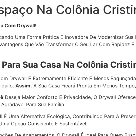
paço Na Colônia Cristi
na Com Drywall!
cando Uma Forma Prática E Inovadora De Modernizar Sua Re
Vantagens Que Vão Transformar O Seu Lar Com Rapidez E E
 Para Sua Casa Na Colônia Cristi
om Drywall É Extremamente Eficiente E Menos Bagunçad
nquilo.
Assim,
A Sua Casa Ficará Pronta Em Menos Tempo,
cê
Deseja Maior Conforto E Privacidade, O Drywall Oferece
Agradável Para Sua Família.
l É Uma Alternativa Ecológica, Contribuindo Para A Pres
 Uma Opção Consciente E Sustentável.
ções De Acabamentos, O Drywall É Ideal Para Quem Busc