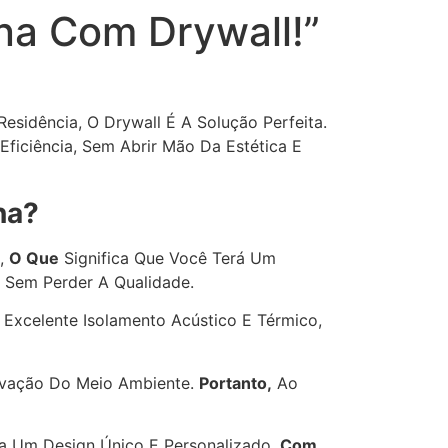
na Com Drywall!”
sidência, O Drywall É A Solução Perfeita.
ficiência, Sem Abrir Mão Da Estética E
na?
a,
O Que
Significa Que Você Terá Um
 Sem Perder A Qualidade.
 Excelente Isolamento Acústico E Térmico,
ervação Do Meio Ambiente.
Portanto,
Ao
a Um Design Único E Personalizado.
Com