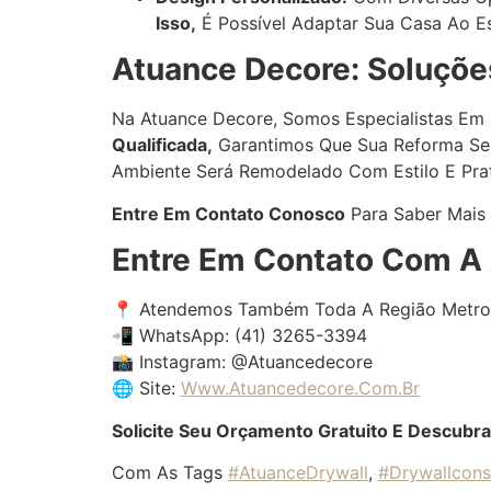
Isso,
É Possível Adaptar Sua Casa Ao Es
Atuance Decore: Soluções
Na Atuance Decore, Somos Especialistas Em 
Qualificada,
Garantimos Que Sua Reforma Se
Ambiente Será Remodelado Com Estilo E Pra
Entre Em Contato Conosco
Para Saber Mais
Entre Em Contato Com A
📍 Atendemos Também Toda A Região Metrop
📲 WhatsApp: (41) 3265-3394
📸 Instagram: @atuancedecore
🌐 Site:
Www.atuancedecore.com.br
Solicite Seu Orçamento Gratuito E Descubra
Com As Tags
#AtuanceDrywall
,
#Drywallcon