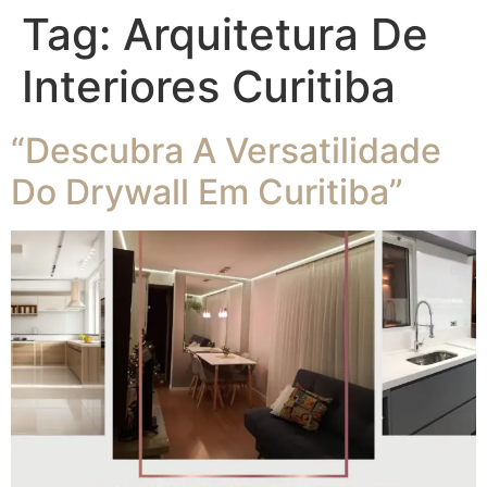
Tag:
Arquitetura De
Interiores Curitiba
“Descubra A Versatilidade
Do Drywall Em Curitiba”