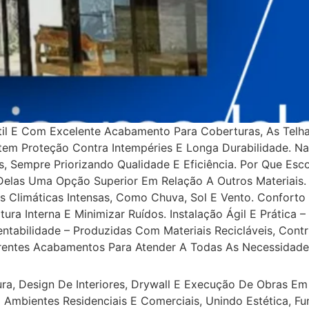
til E Com Excelente Acabamento Para Coberturas, As Telha
tem Proteção Contra Intempéries E Longa Durabilidade. N
is, Sempre Priorizando Qualidade E Eficiência. Por Que Esc
las Uma Opção Superior Em Relação A Outros Materiais. E
s Climáticas Intensas, Como Chuva, Sol E Vento. Conforto
ra Interna E Minimizar Ruídos. Instalação Ágil E Prática 
tabilidade – Produzidas Com Materiais Recicláveis, Cont
rentes Acabamentos Para Atender A Todas As Necessidade
ra, Design De Interiores, Drywall E Execução De Obras Em 
 Ambientes Residenciais E Comerciais, Unindo Estética, F