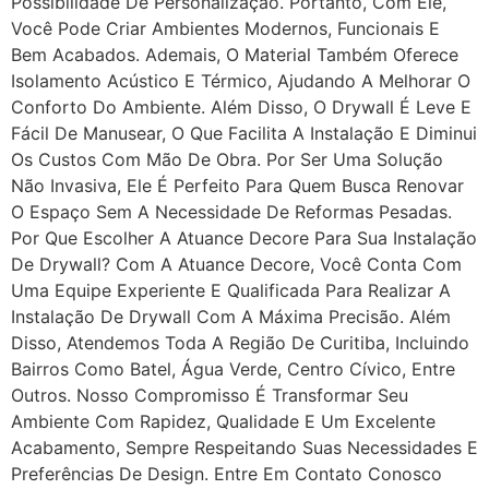
Possibilidade De Personalização. Portanto, Com Ele,
Você Pode Criar Ambientes Modernos, Funcionais E
Bem Acabados. Ademais, O Material Também Oferece
Isolamento Acústico E Térmico, Ajudando A Melhorar O
Conforto Do Ambiente. Além Disso, O Drywall É Leve E
Fácil De Manusear, O Que Facilita A Instalação E Diminui
Os Custos Com Mão De Obra. Por Ser Uma Solução
Não Invasiva, Ele É Perfeito Para Quem Busca Renovar
O Espaço Sem A Necessidade De Reformas Pesadas.
Por Que Escolher A Atuance Decore Para Sua Instalação
De Drywall? Com A Atuance Decore, Você Conta Com
Uma Equipe Experiente E Qualificada Para Realizar A
Instalação De Drywall Com A Máxima Precisão. Além
Disso, Atendemos Toda A Região De Curitiba, Incluindo
Bairros Como Batel, Água Verde, Centro Cívico, Entre
Outros. Nosso Compromisso É Transformar Seu
Ambiente Com Rapidez, Qualidade E Um Excelente
Acabamento, Sempre Respeitando Suas Necessidades E
Preferências De Design. Entre Em Contato Conosco