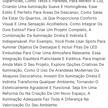
Superfícies, Como Tetos E Paredes, Para Refletir A Luz,
Criando Uma Iluminação Suave E Homogênea. Esse
Estilo É Perfeito Para Áreas De Descanso, Como Salas
De Estar Ou Quartos, Já Que Proporciona Conforto
Visual E Uma Sensação Acolhedora. Como Integrar Os
Dois Estilos? Para Criar Um Projeto Completo, A
Combinação De Iluminação Direta E Indireta É
Indispensável. Por Exemplo, Você Pode Usar Spots Para
Iluminar Objetos De Destaque E Incluir Fitas De LED
Embutidas Para Criar Uma Atmosfera Relaxante. Essa
Integração Equilibra Praticidade E Estética. Para Inspirar
Ainda Mais O Seu Projeto, Explore Opções Criativas De
Iluminação, Como O Uso De Arandelas Modernas Ou
Abajures Decorativos. Investir Em Iluminação Direta E
Indireta Transforma Qualquer Ambiente, Tornando-O
Esteticamente Agradável E Funcional. Seja Em Uma
Reforma Ou Na Criação De Um Novo Espaço, A
Iluminação Adequada Faz Toda A Diferença Na
Valorização Do Seu Ambiente.