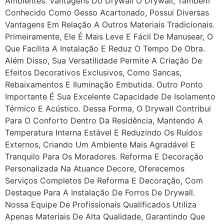
Ambientes. Vantagens Do Drywall O Drywall, Também
Conhecido Como Gesso Acartonado, Possui Diversas
Vantagens Em Relação A Outros Materiais Tradicionais.
Primeiramente, Ele É Mais Leve E Fácil De Manusear, O
Que Facilita A Instalação E Reduz O Tempo De Obra.
Além Disso, Sua Versatilidade Permite A Criação De
Efeitos Decorativos Exclusivos, Como Sancas,
Rebaixamentos E Iluminação Embutida. Outro Ponto
Importante É Sua Excelente Capacidade De Isolamento
Térmico E Acústico. Dessa Forma, O Drywall Contribui
Para O Conforto Dentro Da Residência, Mantendo A
Temperatura Interna Estável E Reduzindo Os Ruídos
Externos, Criando Um Ambiente Mais Agradável E
Tranquilo Para Os Moradores. Reforma E Decoração
Personalizada Na Atuance Decore, Oferecemos
Serviços Completos De Reforma E Decoração, Com
Destaque Para A Instalação De Forros De Drywall.
Nossa Equipe De Profissionais Qualificados Utiliza
Apenas Materiais De Alta Qualidade, Garantindo Que