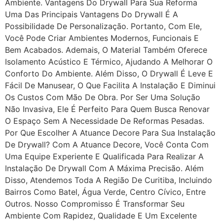
Ambiente. Vantagens Do Drywall Para Sua Reforma
Uma Das Principais Vantagens Do Drywall É A
Possibilidade De Personalização. Portanto, Com Ele,
Você Pode Criar Ambientes Modernos, Funcionais E
Bem Acabados. Ademais, O Material Também Oferece
Isolamento Acústico E Térmico, Ajudando A Melhorar O
Conforto Do Ambiente. Além Disso, O Drywall É Leve E
Fácil De Manusear, O Que Facilita A Instalação E Diminui
Os Custos Com Mão De Obra. Por Ser Uma Solução
Não Invasiva, Ele É Perfeito Para Quem Busca Renovar
O Espaço Sem A Necessidade De Reformas Pesadas.
Por Que Escolher A Atuance Decore Para Sua Instalação
De Drywall? Com A Atuance Decore, Você Conta Com
Uma Equipe Experiente E Qualificada Para Realizar A
Instalação De Drywall Com A Máxima Precisão. Além
Disso, Atendemos Toda A Região De Curitiba, Incluindo
Bairros Como Batel, Água Verde, Centro Cívico, Entre
Outros. Nosso Compromisso É Transformar Seu
Ambiente Com Rapidez, Qualidade E Um Excelente