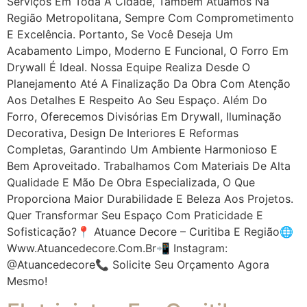
Serviços Em Toda A Cidade, Também Atuamos Na
Região Metropolitana, Sempre Com Comprometimento
E Excelência. Portanto, Se Você Deseja Um
Acabamento Limpo, Moderno E Funcional, O Forro Em
Drywall É Ideal. Nossa Equipe Realiza Desde O
Planejamento Até A Finalização Da Obra Com Atenção
Aos Detalhes E Respeito Ao Seu Espaço. Além Do
Forro, Oferecemos Divisórias Em Drywall, Iluminação
Decorativa, Design De Interiores E Reformas
Completas, Garantindo Um Ambiente Harmonioso E
Bem Aproveitado. Trabalhamos Com Materiais De Alta
Qualidade E Mão De Obra Especializada, O Que
Proporciona Maior Durabilidade E Beleza Aos Projetos.
Quer Transformar Seu Espaço Com Praticidade E
Sofisticação?📍 Atuance Decore – Curitiba E Região🌐
Www.atuancedecore.com.br📲 Instagram:
@atuancedecore📞 Solicite Seu Orçamento Agora
Mesmo!