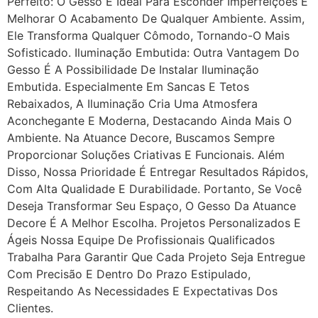
Perfeito: O Gesso É Ideal Para Esconder Imperfeições E
Melhorar O Acabamento De Qualquer Ambiente. Assim,
Ele Transforma Qualquer Cômodo, Tornando-O Mais
Sofisticado. Iluminação Embutida: Outra Vantagem Do
Gesso É A Possibilidade De Instalar Iluminação
Embutida. Especialmente Em Sancas E Tetos
Rebaixados, A Iluminação Cria Uma Atmosfera
Aconchegante E Moderna, Destacando Ainda Mais O
Ambiente. Na Atuance Decore, Buscamos Sempre
Proporcionar Soluções Criativas E Funcionais. Além
Disso, Nossa Prioridade É Entregar Resultados Rápidos,
Com Alta Qualidade E Durabilidade. Portanto, Se Você
Deseja Transformar Seu Espaço, O Gesso Da Atuance
Decore É A Melhor Escolha. Projetos Personalizados E
Ágeis Nossa Equipe De Profissionais Qualificados
Trabalha Para Garantir Que Cada Projeto Seja Entregue
Com Precisão E Dentro Do Prazo Estipulado,
Respeitando As Necessidades E Expectativas Dos
Clientes.