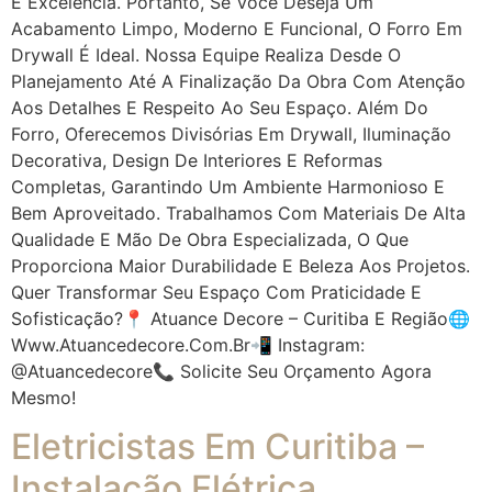
E Excelência. Portanto, Se Você Deseja Um
Acabamento Limpo, Moderno E Funcional, O Forro Em
Drywall É Ideal. Nossa Equipe Realiza Desde O
Planejamento Até A Finalização Da Obra Com Atenção
Aos Detalhes E Respeito Ao Seu Espaço. Além Do
Forro, Oferecemos Divisórias Em Drywall, Iluminação
Decorativa, Design De Interiores E Reformas
Completas, Garantindo Um Ambiente Harmonioso E
Bem Aproveitado. Trabalhamos Com Materiais De Alta
Qualidade E Mão De Obra Especializada, O Que
Proporciona Maior Durabilidade E Beleza Aos Projetos.
Quer Transformar Seu Espaço Com Praticidade E
Sofisticação?📍 Atuance Decore – Curitiba E Região🌐
Www.atuancedecore.com.br📲 Instagram:
@atuancedecore📞 Solicite Seu Orçamento Agora
Mesmo!
Eletricistas Em Curitiba –
Instalação Elétrica,