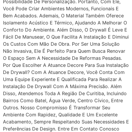
Possibilidade De Personalização. Portanto, Com Ele,
Você Pode Criar Ambientes Modernos, Funcionais E
Bem Acabados. Ademais, O Material Também Oferece
Isolamento Acústico E Térmico, Ajudando A Melhorar O
Conforto Do Ambiente. Além Disso, O Drywall É Leve E
Fácil De Manusear, O Que Facilita A Instalação E Diminui
Os Custos Com Mão De Obra. Por Ser Uma Solução
Não Invasiva, Ele É Perfeito Para Quem Busca Renovar
O Espaço Sem A Necessidade De Reformas Pesadas.
Por Que Escolher A Atuance Decore Para Sua Instalação
De Drywall? Com A Atuance Decore, Você Conta Com
Uma Equipe Experiente E Qualificada Para Realizar A
Instalação De Drywall Com A Máxima Precisão. Além
Disso, Atendemos Toda A Região De Curitiba, Incluindo
Bairros Como Batel, Água Verde, Centro Cívico, Entre
Outros. Nosso Compromisso É Transformar Seu
Ambiente Com Rapidez, Qualidade E Um Excelente
Acabamento, Sempre Respeitando Suas Necessidades E
Preferências De Design. Entre Em Contato Conosco