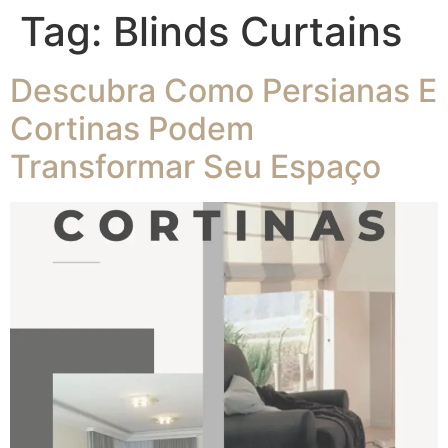
Tag:
Blinds Curtains
Descubra Como Persianas E
Cortinas Podem
Transformar Seu Espaço