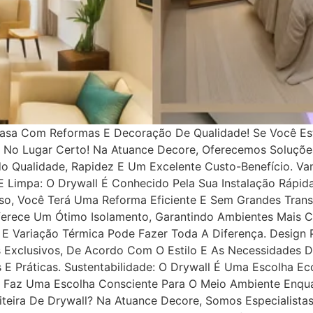
 Casa Com Reformas E Decoração De Qualidade! Se Você Es
á No Lugar Certo! Na Atuance Decore, Oferecemos Soluçõ
o Qualidade, Rapidez E Um Excelente Custo-Benefício. Va
E Limpa: O Drywall É Conhecido Pela Sua Instalação Rápi
so, Você Terá Uma Reforma Eficiente E Sem Grandes Trans
ferece Um Ótimo Isolamento, Garantindo Ambientes Mais C
s E Variação Térmica Pode Fazer Toda A Diferença. Design
s Exclusivos, De Acordo Com O Estilo E As Necessidades 
E Práticas. Sustentabilidade: O Drywall É Uma Escolha Ec
ê Faz Uma Escolha Consciente Para O Meio Ambiente Enqu
eira De Drywall? Na Atuance Decore, Somos Especialista