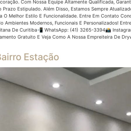
ecoração. Com Nossa Equipe Altamente Qualificada, Garan
 Prazo Estipulado. Além Disso, Estamos Sempre Atualiza
ha O Melhor Estilo E Funcionalidade. Entre Em Contato 
do Ambientes Modernos, Funcionais E Personalizados! Ent
ana De Curitiba📲 WhatsApp: (41) 3265-3394📸 Instagra
amento Gratuito E Veja Como A Nossa Empreiteira De Dry
airro Estação