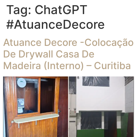
Tag:
ChatGPT
#AtuanceDecore
Atuance Decore -Colocação
De Drywall Casa De
Madeira (interno) – Curitiba