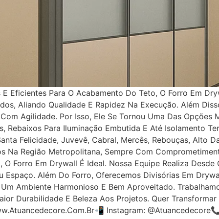
E Eficientes Para O Acabamento Do Teto, O Forro Em Dryw
ados, Aliando Qualidade E Rapidez Na Execução. Além Diss
 Com Agilidade. Por Isso, Ele Se Tornou Uma Das Opções 
cas, Rebaixos Para Iluminação Embutida E Até Isolamento T
 Santa Felicidade, Juvevê, Cabral, Mercês, Rebouças, Alto
 Na Região Metropolitana, Sempre Com Comprometimento 
O Forro Em Drywall É Ideal. Nossa Equipe Realiza Desde 
 Espaço. Além Do Forro, Oferecemos Divisórias Em Drywall
do Um Ambiente Harmonioso E Bem Aproveitado. Trabalhamo
ior Durabilidade E Beleza Aos Projetos. Quer Transformar
ww.atuancedecore.com.br📲 Instagram: @atuancedecore📞