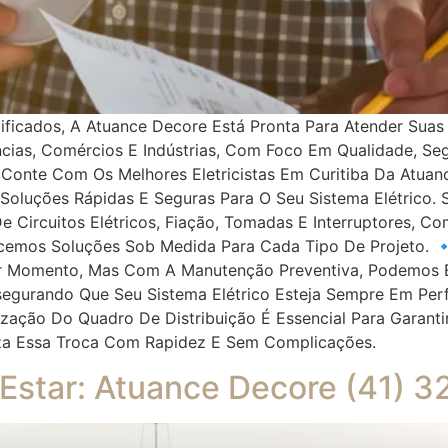
alificados, A Atuance Decore Está Pronta Para Atender Sua
ias, Comércios E Indústrias, Com Foco Em Qualidade, Seg
. Conte Com Os Melhores Eletricistas Em Curitiba Da Atua
uções Rápidas E Seguras Para O Seu Sistema Elétrico. Ser
 De Circuitos Elétricos, Fiação, Tomadas E Interruptores, 
emos Soluções Sob Medida Para Cada Tipo De Projeto. 🔹
er Momento, Mas Com A Manutenção Preventiva, Podemos Ev
segurando Que Seu Sistema Elétrico Esteja Sempre Em Perf
ação Do Quadro De Distribuição É Essencial Para Garantir
liza Essa Troca Com Rapidez E Sem Complicações.
Estar: Atuance Decore (41) 