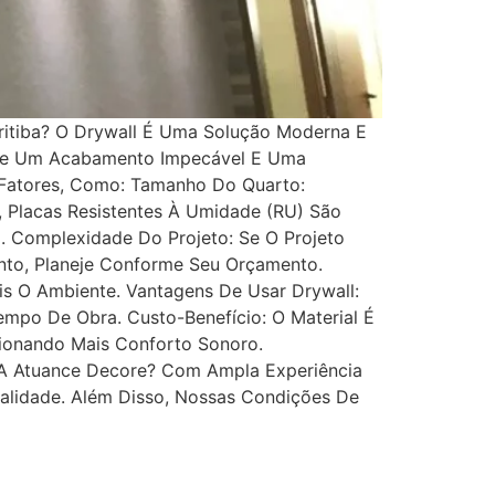
itiba? O Drywall É Uma Solução Moderna E
erece Um Acabamento Impecável E Uma
s Fatores, Como: Tamanho Do Quarto:
 Placas Resistentes À Umidade (RU) São
a. Complexidade Do Projeto: Se O Projeto
anto, Planeje Conforme Seu Orçamento.
is O Ambiente. Vantagens De Usar Drywall:
mpo De Obra. Custo-Benefício: O Material É
cionando Mais Conforto Sonoro.
r A Atuance Decore? Com Ampla Experiência
alidade. Além Disso, Nossas Condições De