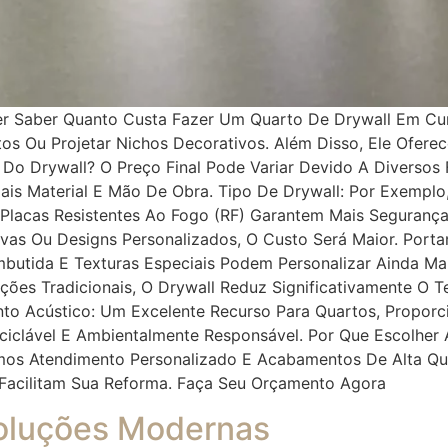
r Saber Quanto Custa Fazer Um Quarto De Drywall Em Cur
Tetos Ou Projetar Nichos Decorativos. Além Disso, Ele Of
o Do Drywall? O Preço Final Pode Variar Devido A Diverso
s Material E Mão De Obra. Tipo De Drywall: Por Exemplo,
o Placas Resistentes Ao Fogo (RF) Garantem Mais Seguranç
urvas Ou Designs Personalizados, O Custo Será Maior. Port
mbutida E Texturas Especiais Podem Personalizar Ainda Ma
es Tradicionais, O Drywall Reduz Significativamente O Te
ento Acústico: Um Excelente Recurso Para Quartos, Propor
Reciclável E Ambientalmente Responsável. Por Que Escolhe
imos Atendimento Personalizado E Acabamentos De Alta Qu
acilitam Sua Reforma. Faça Seu Orçamento Agora
Soluções Modernas