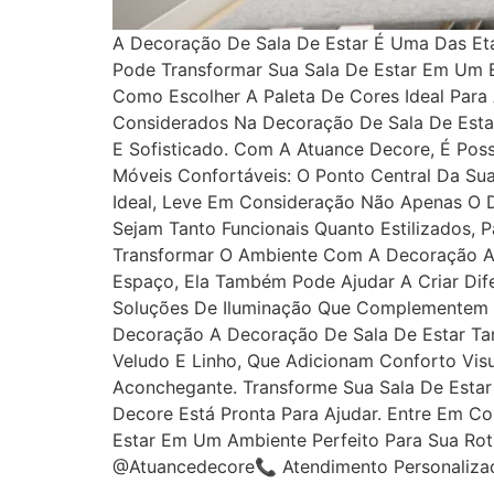
A Decoração De Sala De Estar É Uma Das Et
Pode Transformar Sua Sala De Estar Em Um E
Como Escolher A Paleta De Cores Ideal Para
Considerados Na Decoração De Sala De Estar
E Sofisticado. Com A Atuance Decore, É Pos
Móveis Confortáveis: O Ponto Central Da Su
Ideal, Leve Em Consideração Não Apenas O 
Sejam Tanto Funcionais Quanto Estilizados, 
Transformar O Ambiente Com A Decoração A 
Espaço, Ela Também Pode Ajudar A Criar Dif
Soluções De Iluminação Que Complementem O 
Decoração A Decoração De Sala De Estar Ta
Veludo E Linho, Que Adicionam Conforto Visu
Aconchegante. Transforme Sua Sala De Estar
Decore Está Pronta Para Ajudar. Entre Em 
Estar Em Um Ambiente Perfeito Para Sua Rot
@atuancedecore📞 Atendimento Personaliz