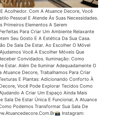
 E Acolhedor. Com A Atuance Decore, Você
tilo Pessoal E Atende Às Suas Necessidades.
s Primeiros Elementos A Serem
erfeitas Para Criar Um Ambiente Relaxante
etem Seu Gosto E A Estética Da Sua Casa.
o De Sala De Estar. Ao Escolher O Móvel
 Ajudamos Você A Escolher Móveis Que
E Receber Convidados. Iluminação: Como
e Estar. Além De Iluminar Adequadamente O
a Atuance Decore, Trabalhamos Para Criar
exturas E Plantas: Adicionando Conforto À
 Decore, Você Pode Explorar Tecidos Como
, Ajudando A Criar Um Espaço Ainda Mais
Sala De Estar Única E Funcional, A Atuance
a Como Podemos Transformar Sua Sala De
Www.atuancedecore.com.br📸 Instagram: