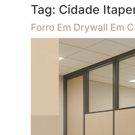
Tag:
Cidade Itape
Forro Em Drywall Em C