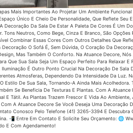
apas Mais Importantes Ao Projetar Um Ambiente Funcional
spaço Único E Cheio De Personalidade, Que Reflete Seu Es
 A Decoração Da Sala De Estar A Paleta De Cores É Um Do
. Tons Neutros, Como Bege, Cinza E Branco, São Opções P
sível Combinar Essas Cores Com Outros Detalhes Que Refl
a Decoração O Sofá É, Sem Dúvida, O Coração Da Decoraçã
Design, Mas Também O Conforto. Na Atuance Decore, Nós
Para Que Sua Sala Seja Um Espaço Perfeito Para Relaxar 
Iluminação É Outro Ponto Crucial Na Decoração De Sala D
erentes Atmosferas, Dependendo Da Intensidade Da Luz. N
Estilo De Sua Sala, Tornando-A Ainda Mais Acolhedora. T
mbém Se Beneficia De Texturas E Plantas. Com A Atuance
al E Tátil. As Plantas Trazem Frescor E Vida Ao Ambiente
 Com A Atuance Decore Se Você Deseja Uma Decoração De 
Contato Conosco Pelo Telefone (41) 3265-3394 E Descubr
ina. 📲 Entre Em Contato E Solicite Seu Orçamento: 🌐 
ado E Com Agendamento!