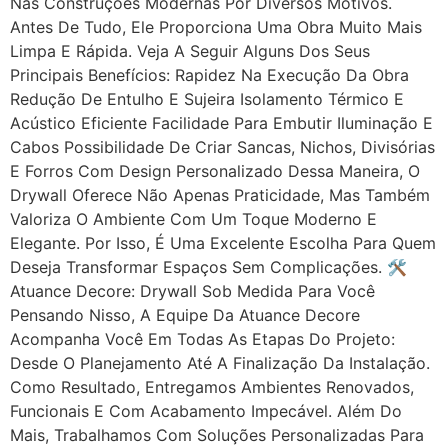
Nas Construções Modernas Por Diversos Motivos.
Antes De Tudo, Ele Proporciona Uma Obra Muito Mais
Limpa E Rápida. Veja A Seguir Alguns Dos Seus
Principais Benefícios: Rapidez Na Execução Da Obra
Redução De Entulho E Sujeira Isolamento Térmico E
Acústico Eficiente Facilidade Para Embutir Iluminação E
Cabos Possibilidade De Criar Sancas, Nichos, Divisórias
E Forros Com Design Personalizado Dessa Maneira, O
Drywall Oferece Não Apenas Praticidade, Mas Também
Valoriza O Ambiente Com Um Toque Moderno E
Elegante. Por Isso, É Uma Excelente Escolha Para Quem
Deseja Transformar Espaços Sem Complicações. 🛠
Atuance Decore: Drywall Sob Medida Para Você
Pensando Nisso, A Equipe Da Atuance Decore
Acompanha Você Em Todas As Etapas Do Projeto:
Desde O Planejamento Até A Finalização Da Instalação.
Como Resultado, Entregamos Ambientes Renovados,
Funcionais E Com Acabamento Impecável. Além Do
Mais, Trabalhamos Com Soluções Personalizadas Para