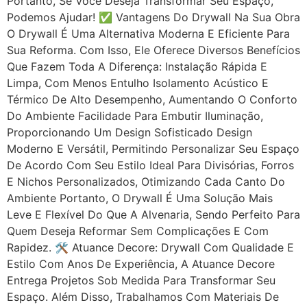
Portanto, Se Você Deseja Transformar Seu Espaço,
Podemos Ajudar! ✅ Vantagens Do Drywall Na Sua Obra
O Drywall É Uma Alternativa Moderna E Eficiente Para
Sua Reforma. Com Isso, Ele Oferece Diversos Benefícios
Que Fazem Toda A Diferença: Instalação Rápida E
Limpa, Com Menos Entulho Isolamento Acústico E
Térmico De Alto Desempenho, Aumentando O Conforto
Do Ambiente Facilidade Para Embutir Iluminação,
Proporcionando Um Design Sofisticado Design
Moderno E Versátil, Permitindo Personalizar Seu Espaço
De Acordo Com Seu Estilo Ideal Para Divisórias, Forros
E Nichos Personalizados, Otimizando Cada Canto Do
Ambiente Portanto, O Drywall É Uma Solução Mais
Leve E Flexível Do Que A Alvenaria, Sendo Perfeito Para
Quem Deseja Reformar Sem Complicações E Com
Rapidez. 🛠 Atuance Decore: Drywall Com Qualidade E
Estilo Com Anos De Experiência, A Atuance Decore
Entrega Projetos Sob Medida Para Transformar Seu
Espaço. Além Disso, Trabalhamos Com Materiais De