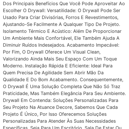
Dos Principais Benefícios Que Você Pode Aproveitar Ao
Escolher O Drywall: Versatilidade: O Drywall Pode Ser
Usado Para Criar Divisórias, Forros E Revestimentos,
Ajustando-Se Facilmente A Qualquer Tipo De Projeto.
Isolamento Térmico E Acústico: Além De Proporcionar
Um Ambiente Mais Confortável, Ele Também Ajuda A
Diminuir Ruídos Indesejados. Acabamento Impecável:
Por Fim, O Drywall Oferece Um Visual Clean,
Valorizando Ainda Mais Seu Espaço Com Um Toque
Moderno. Instalação Rápida E Eficiente: Ideal Para
Quem Precisa De Agilidade Sem Abrir Mão Da
Qualidade E Do Bom Acabamento. Consequentemente,
O Drywall É Uma Solução Completa Que Não Só Traz
Praticidade, Mas Também Elegância Para Seu Ambiente.
Drywall Em Contenda: Soluções Personalizadas Para
Seu Projeto Na Atuance Decore, Sabemos Que Cada
Projeto É Único, Por Isso Oferecemos Soluções
Personalizadas Para Atender Às Suas Necessidades
Específicas. Seja Para Um Escritório, Sala De Estar Ou