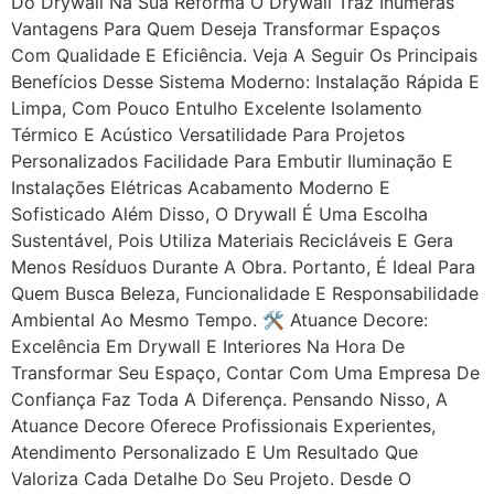
Do Drywall Na Sua Reforma O Drywall Traz Inúmeras
Vantagens Para Quem Deseja Transformar Espaços
Com Qualidade E Eficiência. Veja A Seguir Os Principais
Benefícios Desse Sistema Moderno: Instalação Rápida E
Limpa, Com Pouco Entulho Excelente Isolamento
Térmico E Acústico Versatilidade Para Projetos
Personalizados Facilidade Para Embutir Iluminação E
Instalações Elétricas Acabamento Moderno E
Sofisticado Além Disso, O Drywall É Uma Escolha
Sustentável, Pois Utiliza Materiais Recicláveis E Gera
Menos Resíduos Durante A Obra. Portanto, É Ideal Para
Quem Busca Beleza, Funcionalidade E Responsabilidade
Ambiental Ao Mesmo Tempo. 🛠 Atuance Decore:
Excelência Em Drywall E Interiores Na Hora De
Transformar Seu Espaço, Contar Com Uma Empresa De
Confiança Faz Toda A Diferença. Pensando Nisso, A
Atuance Decore Oferece Profissionais Experientes,
Atendimento Personalizado E Um Resultado Que
Valoriza Cada Detalhe Do Seu Projeto. Desde O