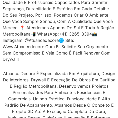
Qualidade E Profissionais Capacitados Para Garantir
Segurança, Durabilidade E Estética Em Cada Detalhe
Do Seu Projeto. Por Isso, Podemos Criar O Ambiente
Que Você Sempre Sonhou, Com A Qualidade Que Você
Merece. 📍 Atendemos Agudos Do Sul E Toda A Região
Metropolitana📲 WhatsApp: (41) 3265-3394📸
Instagram: @atuancedecore🌐 Site:
Www.atuancedecore.com.br Solicite Seu Orçamento
Sem Compromisso E Veja Como É Fácil Renovar Com
Drywall!
Atuance Decore É Especializada Em Arquitetura, Design
De Interiores, Drywall E Execução De Obras Em Curitiba
E Região Metropolitana. Desenvolvemos Projetos
Personalizados Para Ambientes Residenciais E
Comerciais, Unindo Estética, Funcionalidade E Alto
Padrão De Acabamento. Atuamos Desde O Conceito E
Projeto 3D Até A Execução Completa Da Obra,
Incluindo Forros, Divisórias, Iluminação E Reformas