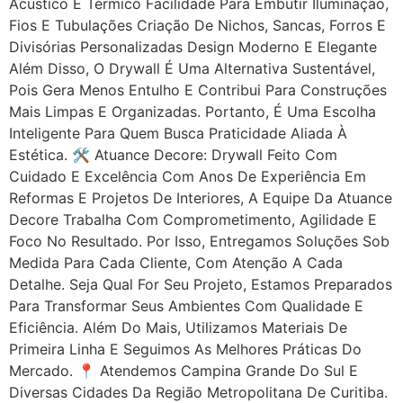
Acústico E Térmico Facilidade Para Embutir Iluminação,
Fios E Tubulações Criação De Nichos, Sancas, Forros E
Divisórias Personalizadas Design Moderno E Elegante
Além Disso, O Drywall É Uma Alternativa Sustentável,
Pois Gera Menos Entulho E Contribui Para Construções
Mais Limpas E Organizadas. Portanto, É Uma Escolha
Inteligente Para Quem Busca Praticidade Aliada À
Estética. 🛠 Atuance Decore: Drywall Feito Com
Cuidado E Excelência Com Anos De Experiência Em
Reformas E Projetos De Interiores, A Equipe Da Atuance
Decore Trabalha Com Comprometimento, Agilidade E
Foco No Resultado. Por Isso, Entregamos Soluções Sob
Medida Para Cada Cliente, Com Atenção A Cada
Detalhe. Seja Qual For Seu Projeto, Estamos Preparados
Para Transformar Seus Ambientes Com Qualidade E
Eficiência. Além Do Mais, Utilizamos Materiais De
Primeira Linha E Seguimos As Melhores Práticas Do
Mercado. 📍 Atendemos Campina Grande Do Sul E
Diversas Cidades Da Região Metropolitana De Curitiba.