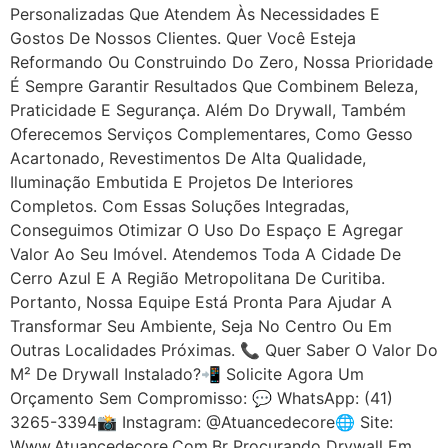
Personalizadas Que Atendem Às Necessidades E
Gostos De Nossos Clientes. Quer Você Esteja
Reformando Ou Construindo Do Zero, Nossa Prioridade
É Sempre Garantir Resultados Que Combinem Beleza,
Praticidade E Segurança. Além Do Drywall, Também
Oferecemos Serviços Complementares, Como Gesso
Acartonado, Revestimentos De Alta Qualidade,
Iluminação Embutida E Projetos De Interiores
Completos. Com Essas Soluções Integradas,
Conseguimos Otimizar O Uso Do Espaço E Agregar
Valor Ao Seu Imóvel. Atendemos Toda A Cidade De
Cerro Azul E A Região Metropolitana De Curitiba.
Portanto, Nossa Equipe Está Pronta Para Ajudar A
Transformar Seu Ambiente, Seja No Centro Ou Em
Outras Localidades Próximas. 📞 Quer Saber O Valor Do
M² De Drywall Instalado?📲 Solicite Agora Um
Orçamento Sem Compromisso: 💬 WhatsApp: (41)
3265-3394📸 Instagram: @atuancedecore🌐 Site:
Www.atuancedecore.com.br Procurando Drywall Em