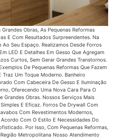
m Grandes Obras, As Pequenas Reformas
icas E Com Resultados Surpreendentes. Na
de Ao Seu Espaço. Realizamos Desde Forros
ão Em LED E Detalhes Em Gesso Que Agregam
os Curtos, Sem Gerar Grandes Transtornos.
. Exemplos De Pequenas Reformas Que Fazem
 E Traz Um Toque Moderno. Banheiro
corado Com Cabeceira De Gesso E Iluminação
derno, Oferecendo Uma Nova Cara Para O
De Grandes Obras. Nossos Serviços Mais
Simples E Eficaz. Forros De Drywall Com
 Lavabos Com Revestimentos Modernos,
De Acordo Com O Estilo E Necessidades Do
ofisticado. Por Isso, Com Pequenas Reformas,
 Região Metropolitana Nosso Atendimento