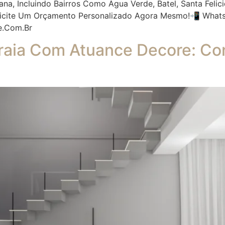
ana, Incluindo Bairros Como Água Verde, Batel, Santa Fel
licite Um Orçamento Personalizado Agora Mesmo!📲 Whats
e.com.br
aia Com Atuance Decore: Conf