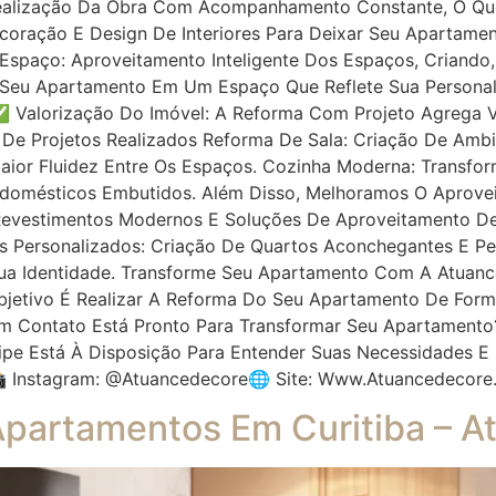
 Realização Da Obra Com Acompanhamento Constante, O Qu
ecoração E Design De Interiores Para Deixar Seu Apartamen
spaço: Aproveitamento Inteligente Dos Espaços, Criando
e Seu Apartamento Em Um Espaço Que Reflete Sua Personal
 Valorização Do Imóvel: A Reforma Com Projeto Agrega V
 De Projetos Realizados Reforma De Sala: Criação De Ambi
ior Fluidez Entre Os Espaços. Cozinha Moderna: Transf
rodomésticos Embutidos. Além Disso, Melhoramos O Aprovei
evestimentos Modernos E Soluções De Aproveitamento D
os Personalizados: Criação De Quartos Aconchegantes E P
ua Identidade. Transforme Seu Apartamento Com A Atuanc
Objetivo É Realizar A Reforma Do Seu Apartamento De For
e Em Contato Está Pronto Para Transformar Seu Apartament
uipe Está À Disposição Para Entender Suas Necessidades E
 Instagram: @atuancedecore🌐 Site: Www.atuancedecore
Apartamentos Em Curitiba – 