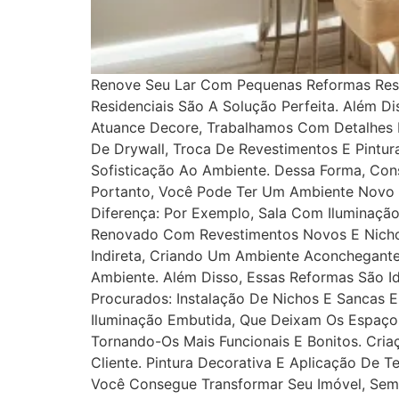
Renove Seu Lar Com Pequenas Reformas Resi
Residenciais São A Solução Perfeita. Além 
Atuance Decore, Trabalhamos Com Detalhes P
De Drywall, Troca De Revestimentos E Pintu
Sofisticação Ao Ambiente. Dessa Forma, Co
Portanto, Você Pode Ter Um Ambiente Novo
Diferença: Por Exemplo, Sala Com Iluminaçã
Renovado Com Revestimentos Novos E Nichos
Indireta, Criando Um Ambiente Aconchegante
Ambiente. Além Disso, Essas Reformas São Id
Procurados: Instalação De Nichos E Sancas 
Iluminação Embutida, Que Deixam Os Espaço
Tornando-Os Mais Funcionais E Bonitos. Cria
Cliente. Pintura Decorativa E Aplicação De 
Você Consegue Transformar Seu Imóvel, Sem 