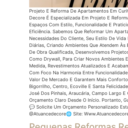
Projeto E Reforma De Apartamentos Em Curi
Decore É Especializada Em Projeto E Refor
Espaços Com Estilo, Funcionalidade E Pratic
Eficiência. Sabemos Que Reformar Um Aparta
Necessidades Do Cliente, Seu Estilo De Vid
Diárias, Criando Ambientes Que Atendem Às E
De Obra Qualificada, Desenvolvemos Projetos
Como Drywall, Para Criar Novos Ambientes 
Medida, Revestimentos Atualizados E Acabam
Com Foco Na Harmonia Entre Funcionalidade
Valor De Mercado E Garantem Mais Conforto 
Bigorrilho, Centro, Ecoville E Santa Felici
José Dos Pinhais, Araucária, Campo Largo 
Orçamento Claro Desde O Início. Portanto, 
💬 Solicite Um Orçamento Personalizado Es
@atuancedecore🌐 Site: Www.atuancedecor
Pequenas Reformas Re