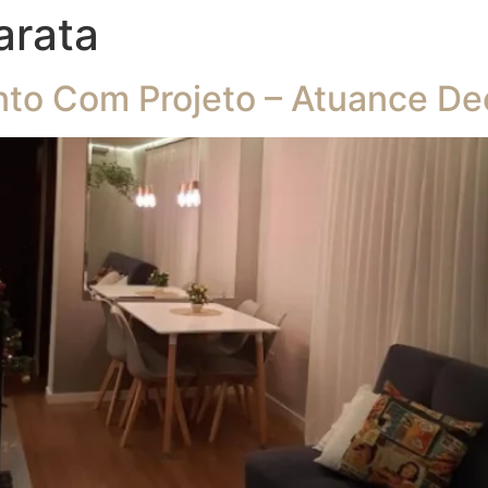
arata
to Com Projeto – Atuance De