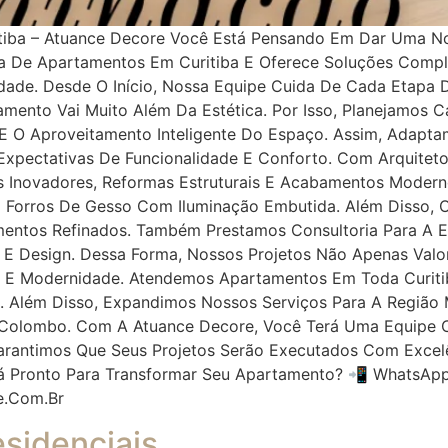
tiba – Atuance Decore Você Está Pensando Em Dar Uma N
ma De Apartamentos Em Curitiba E Oferece Soluções Comp
idade. Desde O Início, Nossa Equipe Cuida De Cada Etapa 
mento Vai Muito Além Da Estética. Por Isso, Planejamos 
a E O Aproveitamento Inteligente Do Espaço. Assim, Adapt
xpectativas De Funcionalidade E Conforto. Com Arquitetos
 Inovadores, Reformas Estruturais E Acabamentos Modernos
E Forros De Gesso Com Iluminação Embutida. Além Disso,
entos Refinados. Também Prestamos Consultoria Para A Es
 E Design. Dessa Forma, Nossos Projetos Não Apenas Va
E Modernidade. Atendemos Apartamentos Em Toda Curitiba
dade. Além Disso, Expandimos Nossos Serviços Para A Regi
E Colombo. Com A Atuance Decore, Você Terá Uma Equipe
Garantimos Que Seus Projetos Serão Executados Com Excelê
tá Pronto Para Transformar Seu Apartamento? 📲 WhatsApp
e.com.br
sidenciais