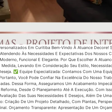
ersonalizados Em Curitiba Bem-Vindo À Atuance Decore! 
 Atendendo Às Necessidades E Expectativas Dos Nossos C
oderno, Funcional E Elegante. Por Que Escolher A Atuan
b Medida, Levando Em Consideração Seu Estilo, Necessida
eseja. ✅ Equipe Especializada: Contamos Com Uma Equipe
ortanto, Você Pode Confiar Na Excelência Do Nosso Traba
ançadas. Dessa Forma, Asseguramos Um Acabamento Impec
Reforma, Desde O Planejamento Até A Execução. Com Iss
l: Avaliação Das Suas Necessidades E Desejos, Além De Uma
o: Criação De Um Projeto Detalhado, Com Plantas, Perspect
inal. Orçamento Transparente: Apresentação De Um Orçame