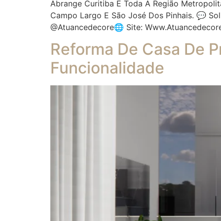
Abrange Curitiba E Toda A Região Metropolit
Campo Largo E São José Dos Pinhais. 💬 So
@atuancedecore🌐 Site: Www.atuancedecor
Reforma De Casa De Pr
Funcionalidade