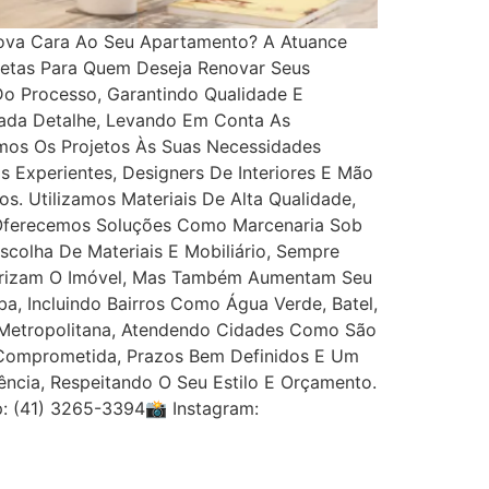
ova Cara Ao Seu Apartamento? A Atuance
letas Para Quem Deseja Renovar Seus
Do Processo, Garantindo Qualidade E
Cada Detalhe, Levando Em Conta As
amos Os Projetos Às Suas Necessidades
 Experientes, Designers De Interiores E Mão
. Utilizamos Materiais De Alta Qualidade,
 Oferecemos Soluções Como Marcenaria Sob
colha De Materiais E Mobiliário, Sempre
lorizam O Imóvel, Mas Também Aumentam Seu
, Incluindo Bairros Como Água Verde, Batel,
ão Metropolitana, Atendendo Cidades Como São
 Comprometida, Prazos Bem Definidos E Um
ncia, Respeitando O Seu Estilo E Orçamento.
: (41) 3265-3394📸 Instagram: