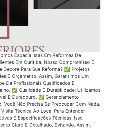
Somos Especialistas Em Reformas De
lientes Em Curitiba. Nosso Compromisso É
ce Decore Para Sua Reforma? ✅ Projetos
des E Orçamento. Assim, Garantimos Um
 De Profissionais Qualificados E
lho. ✅ Qualidade E Durabilidade: Utilizamos
ável E Duradouro. ✅ Gerenciamento
o, Você Não Precisa Se Preocupar Com Nada.
 Visita Técnica Ao Local Para Entender
ivas E Especificações Técnicas. Isso
nto Claro E Detalhado, Evitando, Assim,