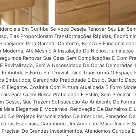
denciais Em Curitiba Se Você Deseja Renovar Seu Lar Se
Disso, Elas Proporcionam Transformações Rápidas, Econôm
lanejados Para Garantir Conforto, Beleza E Funcionalida
ra Moderna, Até Mesmo A Instalação De Nichos, Iluminaç
nseguimos Renovar Sua Casa Sem Complicações E Com Praz
 E Revitalizado, Sem A Necessidade De Obras Demoradas
o Embutida E Forro Em Drywall, Que Transforma O Espaço
 Embutidos, Garantindo Praticidade E Estilo. Quarto De
 E Elegante. Cozinha Com Pintura Atualizada E Forro Mo
eais Para Quem Busca Praticidade E Estilo, Sem Precisar 
Em Gesso, Que Trazem Sofisticação Ao Ambiente De Forma 
s Mais Elegantes E Modernos. Renovação De Banheiros E
ção De Projetos Personalizados De Interiores, Pensados 
Texturas Especiais, Garantindo Um Ambiente Mais Único E S
Precisar De Grandes Investimentos. Atendemos Curitiba E