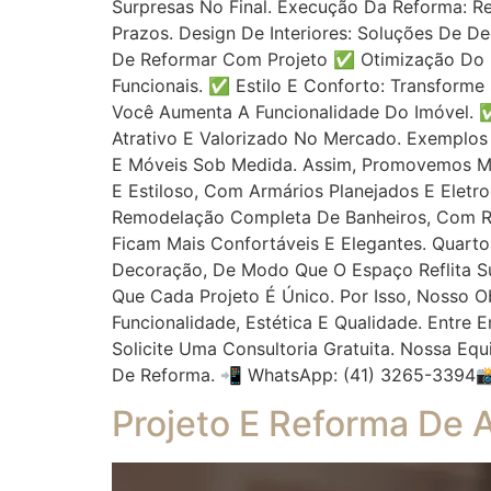
Surpresas No Final. Execução Da Reforma:
Prazos. Design De Interiores: Soluções De D
De Reformar Com Projeto ✅ Otimização Do E
Funcionais. ✅ Estilo E Conforto: Transform
Você Aumenta A Funcionalidade Do Imóvel. ✅
Atrativo E Valorizado No Mercado. Exemplos
E Móveis Sob Medida. Assim, Promovemos Ma
E Estiloso, Com Armários Planejados E Elet
Remodelação Completa De Banheiros, Com R
Ficam Mais Confortáveis E Elegantes. Quart
Decoração, De Modo Que O Espaço Reflita S
Que Cada Projeto É Único. Por Isso, Nosso 
Funcionalidade, Estética E Qualidade. Entr
Solicite Uma Consultoria Gratuita. Nossa Eq
De Reforma. 📲 WhatsApp: (41) 3265-3394
Projeto E Reforma De 