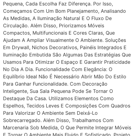
Pequena, Cada Escolha Faz Diferença. Por Isso,
Começamos Com Um Bom Planejamento, Analisando
As Medidas, A Iluminação Natural E O Fluxo De
Circulação. Além Disso, Priorizamos Móveis
Compactos, Multifuncionais E Cores Claras, Que
Ajudam A Ampliar Visualmente O Ambiente. Soluções
Em Drywall, Nichos Decorativos, Painéis Integrados E
Iluminação Embutida São Algumas Das Estratégias Que
Usamos Para Otimizar O Espaço E Garantir Praticidade
No Dia A Dia. Funcionalidade Com Elegância: O
Equilíbrio Ideal Não É Necessário Abrir Mão Do Estilo
Para Ganhar Funcionalidade. Com Decoração
Inteligente, Sua Sala Pequena Pode Se Tornar O
Destaque Da Casa. Utilizamos Elementos Como
Espelhos, Tecidos Leves E Composições Com Quadros
Para Valorizar O Ambiente Sem Deixá-Lo
Sobrecarregado. Além Disso, Trabalhamos Com
Marcenaria Sob Medida, O Que Permite Integrar Móveis
E Tornar O Ambiente Mais Fluido E Sofisticado. Projeto