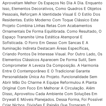
Aproveitam Melhor Os Espaços No Dia A Dia. Enquanto
Isso, Elementos Decorativos, Como Quadros E Objetos
Pessoais, Reforçam A Identidade Visual E O Estilo Dos
Residentes. Estilo Moderno Com Toque Clássico Este
Projeto Combina Linhas Retas Com Acabamentos
Ornamentais De Forma Equilibrada. Como Resultado, O
Espaço Transmite Uma Estética Atemporal E
Sofisticada. O Forro Em Gesso Com Sancas E A
Iluminação Indireta Destacam Áreas Específicas,
Criando Pontos De Interesse Visual. Por Outro Lado, Os
Elementos Clássicos Aparecem De Forma Sutil, Sem
Comprometer A Leveza Da Composição. A Harmonia
Entre O Contemporâneo E O Tradicional Garante
Personalidade Única Ao Projeto. Funcionalidade Sem
Abrir Mão Do Charme A Equipe Reformulou A Planta
Original Com Foco Em Melhorar A Circulação. Além
Disso, Aproveitou Cada Ambiente Com Soluções Em
Drywall E Móveis Planejados. Dessa Forma, Foi Possível
Criar Nichos, Divisões E Painéis Que Tornaram O