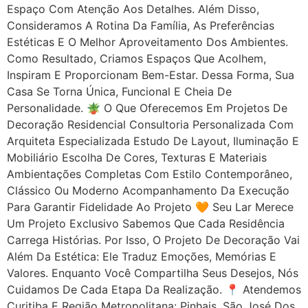
Espaço Com Atenção Aos Detalhes. Além Disso,
Consideramos A Rotina Da Família, As Preferências
Estéticas E O Melhor Aproveitamento Dos Ambientes.
Como Resultado, Criamos Espaços Que Acolhem,
Inspiram E Proporcionam Bem-Estar. Dessa Forma, Sua
Casa Se Torna Única, Funcional E Cheia De
Personalidade. 🪴 O Que Oferecemos Em Projetos De
Decoração Residencial Consultoria Personalizada Com
Arquiteta Especializada Estudo De Layout, Iluminação E
Mobiliário Escolha De Cores, Texturas E Materiais
Ambientações Completas Com Estilo Contemporâneo,
Clássico Ou Moderno Acompanhamento Da Execução
Para Garantir Fidelidade Ao Projeto 🧡 Seu Lar Merece
Um Projeto Exclusivo Sabemos Que Cada Residência
Carrega Histórias. Por Isso, O Projeto De Decoração Vai
Além Da Estética: Ele Traduz Emoções, Memórias E
Valores. Enquanto Você Compartilha Seus Desejos, Nós
Cuidamos De Cada Etapa Da Realização. 📍 Atendemos
Curitiba E Região Metropolitana: Pinhais, São José Dos