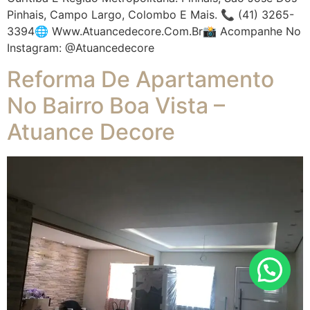
Pinhais, Campo Largo, Colombo E Mais. 📞 (41) 3265-
3394🌐 Www.atuancedecore.com.br📸 Acompanhe No
Instagram: @atuancedecore
Reforma De Apartamento
No Bairro Boa Vista –
Atuance Decore