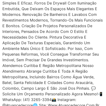
Simples E Eficaz. Forros De Drywall Com Iluminação
Embutida, Que Deixam Os Espaços Mais Elegantes E
Modernos. Renovação De Banheiros E Lavabos Com
Revestimentos Modernos, Tornando-Os Mais Funcionais
E Bonitos. Criação De Projetos Personalizados De
Interiores, Pensados De Acordo Com O Estilo E
Necessidades Do Cliente. Pintura Decorativa E
Aplicação De Texturas Especiais, Garantindo Um
Ambiente Mais Único E Sofisticado. Por Isso, Com
Pequenas Reformas, Você Consegue Transformar Seu
Imóvel, Sem Precisar De Grandes Investimentos.
Atendemos Curitiba E Região Metropolitana Nosso
Atendimento Abrange Curitiba E Toda A Região
Metropolitana, Incluindo Bairros Como Água Verde,
Batel, Santa Felicidade E Cidades Como Araucária,
Colombo, Campo Largo E São José Dos Pinhais. 💬
Solicite Um Orçamento Personalizado Agora Mesmo!📲
WhatsApp: (41) 3265-3394📸 Instagram:
@atuancedecore🌐 Site: Www.atuancedecore.com.br