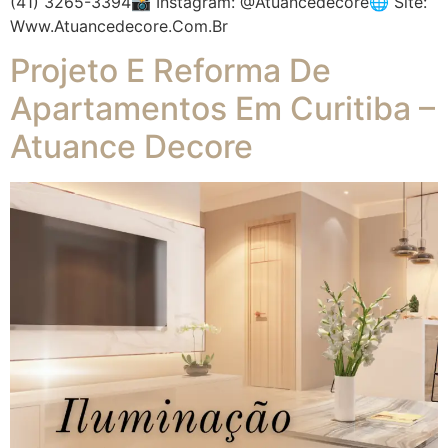
(41) 3265-3394📸 Instagram: @atuancedecore🌐 Site:
Www.atuancedecore.com.br
Projeto E Reforma De
Apartamentos Em Curitiba –
Atuance Decore