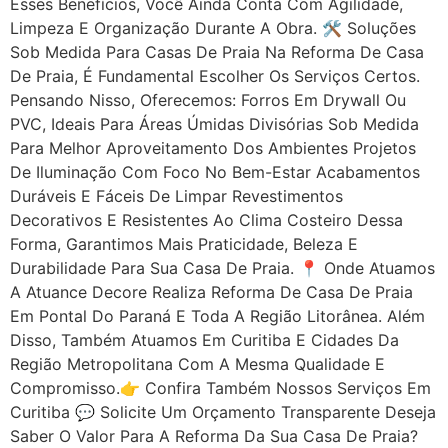
Esses Benefícios, Você Ainda Conta Com Agilidade,
Limpeza E Organização Durante A Obra. 🛠 Soluções
Sob Medida Para Casas De Praia Na Reforma De Casa
De Praia, É Fundamental Escolher Os Serviços Certos.
Pensando Nisso, Oferecemos: Forros Em Drywall Ou
PVC, Ideais Para Áreas Úmidas Divisórias Sob Medida
Para Melhor Aproveitamento Dos Ambientes Projetos
De Iluminação Com Foco No Bem-Estar Acabamentos
Duráveis E Fáceis De Limpar Revestimentos
Decorativos E Resistentes Ao Clima Costeiro Dessa
Forma, Garantimos Mais Praticidade, Beleza E
Durabilidade Para Sua Casa De Praia. 📍 Onde Atuamos
A Atuance Decore Realiza Reforma De Casa De Praia
Em Pontal Do Paraná E Toda A Região Litorânea. Além
Disso, Também Atuamos Em Curitiba E Cidades Da
Região Metropolitana Com A Mesma Qualidade E
Compromisso.👉 Confira Também Nossos Serviços Em
Curitiba 💬 Solicite Um Orçamento Transparente Deseja
Saber O Valor Para A Reforma Da Sua Casa De Praia?