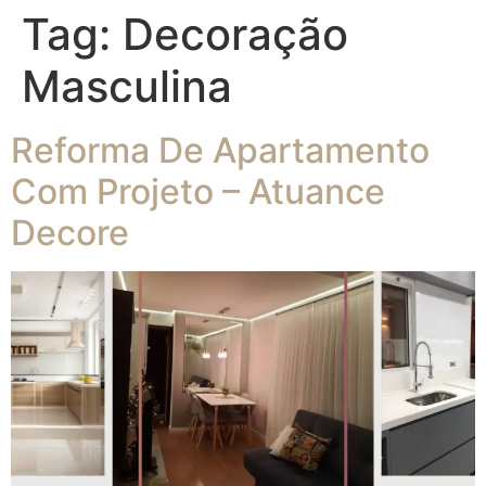
Tag:
Decoração
Masculina
Reforma De Apartamento
Com Projeto – Atuance
Decore