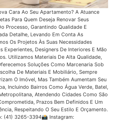
ova Cara Ao Seu Apartamento? A Atuance
letas Para Quem Deseja Renovar Seus
Do Processo, Garantindo Qualidade E
Cada Detalhe, Levando Em Conta As
amos Os Projetos Às Suas Necessidades
 Experientes, Designers De Interiores E Mão
. Utilizamos Materiais De Alta Qualidade,
 Oferecemos Soluções Como Marcenaria Sob
colha De Materiais E Mobiliário, Sempre
lorizam O Imóvel, Mas Também Aumentam Seu
, Incluindo Bairros Como Água Verde, Batel,
ão Metropolitana, Atendendo Cidades Como São
 Comprometida, Prazos Bem Definidos E Um
ncia, Respeitando O Seu Estilo E Orçamento.
: (41) 3265-3394📸 Instagram: