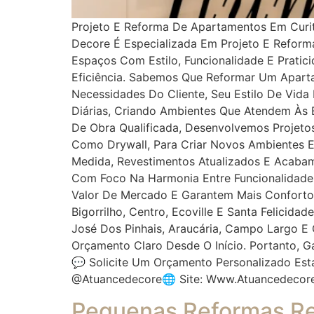
Projeto E Reforma De Apartamentos Em Curi
Decore É Especializada Em Projeto E Refor
Espaços Com Estilo, Funcionalidade E Pratic
Eficiência. Sabemos Que Reformar Um Aparta
Necessidades Do Cliente, Seu Estilo De Vid
Diárias, Criando Ambientes Que Atendem Às E
De Obra Qualificada, Desenvolvemos Projetos
Como Drywall, Para Criar Novos Ambientes 
Medida, Revestimentos Atualizados E Acabam
Com Foco Na Harmonia Entre Funcionalidade
Valor De Mercado E Garantem Mais Conforto 
Bigorrilho, Centro, Ecoville E Santa Felici
José Dos Pinhais, Araucária, Campo Largo 
Orçamento Claro Desde O Início. Portanto, 
💬 Solicite Um Orçamento Personalizado Es
@atuancedecore🌐 Site: Www.atuancedecor
Pequenas Reformas Re