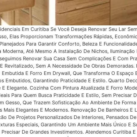
denciais Em Curitiba Se Você Deseja Renovar Seu Lar Se
Disso, Elas Proporcionam Transformações Rápidas, Econôm
lanejados Para Garantir Conforto, Beleza E Funcionalida
ra Moderna, Até Mesmo A Instalação De Nichos, Iluminaç
nseguimos Renovar Sua Casa Sem Complicações E Com Praz
 E Revitalizado, Sem A Necessidade De Obras Demoradas
o Embutida E Forro Em Drywall, Que Transforma O Espaço
 Embutidos, Garantindo Praticidade E Estilo. Quarto De
 E Elegante. Cozinha Com Pintura Atualizada E Forro Mo
eais Para Quem Busca Praticidade E Estilo, Sem Precisar 
Em Gesso, Que Trazem Sofisticação Ao Ambiente De Forma 
s Mais Elegantes E Modernos. Renovação De Banheiros E
ção De Projetos Personalizados De Interiores, Pensados 
Texturas Especiais, Garantindo Um Ambiente Mais Único E S
Precisar De Grandes Investimentos. Atendemos Curitiba E