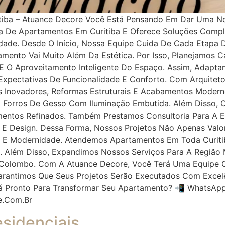
tiba – Atuance Decore Você Está Pensando Em Dar Uma N
ma De Apartamentos Em Curitiba E Oferece Soluções Comp
idade. Desde O Início, Nossa Equipe Cuida De Cada Etapa 
mento Vai Muito Além Da Estética. Por Isso, Planejamos 
a E O Aproveitamento Inteligente Do Espaço. Assim, Adapt
xpectativas De Funcionalidade E Conforto. Com Arquitetos
 Inovadores, Reformas Estruturais E Acabamentos Modernos
E Forros De Gesso Com Iluminação Embutida. Além Disso,
entos Refinados. Também Prestamos Consultoria Para A Es
 E Design. Dessa Forma, Nossos Projetos Não Apenas Va
E Modernidade. Atendemos Apartamentos Em Toda Curitiba
dade. Além Disso, Expandimos Nossos Serviços Para A Regi
E Colombo. Com A Atuance Decore, Você Terá Uma Equipe
Garantimos Que Seus Projetos Serão Executados Com Excelê
tá Pronto Para Transformar Seu Apartamento? 📲 WhatsApp
e.com.br
sidenciais