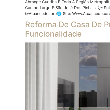
Abrange Curitiba E Toda A Região Metropolit
Campo Largo E São José Dos Pinhais. 💬 So
@atuancedecore🌐 Site: Www.atuancedecor
Reforma De Casa De Pr
Funcionalidade