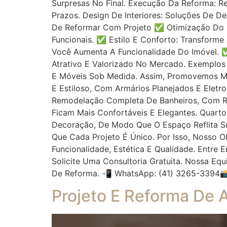
Surpresas No Final. Execução Da Reforma:
Prazos. Design De Interiores: Soluções De D
De Reformar Com Projeto ✅ Otimização Do E
Funcionais. ✅ Estilo E Conforto: Transform
Você Aumenta A Funcionalidade Do Imóvel. ✅
Atrativo E Valorizado No Mercado. Exemplos
E Móveis Sob Medida. Assim, Promovemos Ma
E Estiloso, Com Armários Planejados E Elet
Remodelação Completa De Banheiros, Com R
Ficam Mais Confortáveis E Elegantes. Quart
Decoração, De Modo Que O Espaço Reflita S
Que Cada Projeto É Único. Por Isso, Nosso 
Funcionalidade, Estética E Qualidade. Entr
Solicite Uma Consultoria Gratuita. Nossa Eq
De Reforma. 📲 WhatsApp: (41) 3265-3394
Projeto E Reforma De 