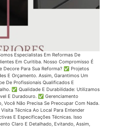
Somos Especialistas Em Reformas De
lientes Em Curitiba. Nosso Compromisso É
ce Decore Para Sua Reforma? ✅ Projetos
des E Orçamento. Assim, Garantimos Um
 De Profissionais Qualificados E
lho. ✅ Qualidade E Durabilidade: Utilizamos
ável E Duradouro. ✅ Gerenciamento
o, Você Não Precisa Se Preocupar Com Nada.
 Visita Técnica Ao Local Para Entender
ivas E Especificações Técnicas. Isso
nto Claro E Detalhado, Evitando, Assim,