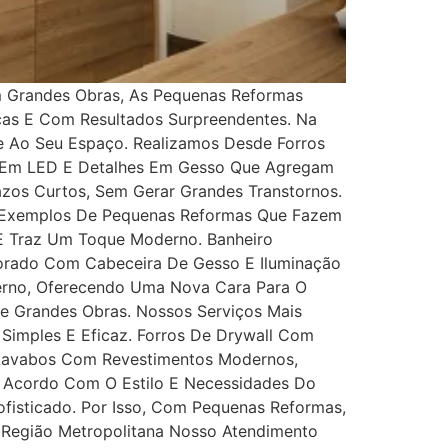
m Grandes Obras, As Pequenas Reformas
icas E Com Resultados Surpreendentes. Na
de Ao Seu Espaço. Realizamos Desde Forros
ão Em LED E Detalhes Em Gesso Que Agregam
os Curtos, Sem Gerar Grandes Transtornos.
. Exemplos De Pequenas Reformas Que Fazem
 E Traz Um Toque Moderno. Banheiro
corado Com Cabeceira De Gesso E Iluminação
derno, Oferecendo Uma Nova Cara Para O
De Grandes Obras. Nossos Serviços Mais
Simples E Eficaz. Forros De Drywall Com
 Lavabos Com Revestimentos Modernos,
De Acordo Com O Estilo E Necessidades Do
ofisticado. Por Isso, Com Pequenas Reformas,
 Região Metropolitana Nosso Atendimento