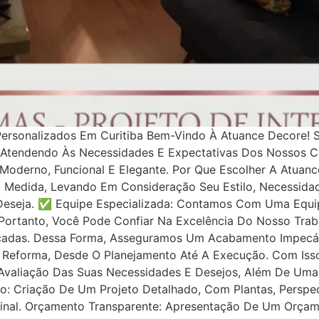
ersonalizados Em Curitiba Bem-Vindo À Atuance Decore! 
 Atendendo Às Necessidades E Expectativas Dos Nossos C
oderno, Funcional E Elegante. Por Que Escolher A Atuan
b Medida, Levando Em Consideração Seu Estilo, Necessida
eseja. ✅ Equipe Especializada: Contamos Com Uma Equipe
ortanto, Você Pode Confiar Na Excelência Do Nosso Traba
ançadas. Dessa Forma, Asseguramos Um Acabamento Impec
Reforma, Desde O Planejamento Até A Execução. Com Iss
l: Avaliação Das Suas Necessidades E Desejos, Além De Uma
o: Criação De Um Projeto Detalhado, Com Plantas, Perspect
inal. Orçamento Transparente: Apresentação De Um Orçame