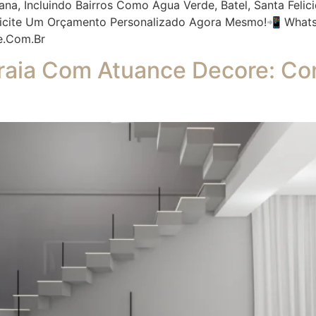
ana, Incluindo Bairros Como Água Verde, Batel, Santa Fel
licite Um Orçamento Personalizado Agora Mesmo!📲 Whats
e.com.br
aia Com Atuance Decore: Conf