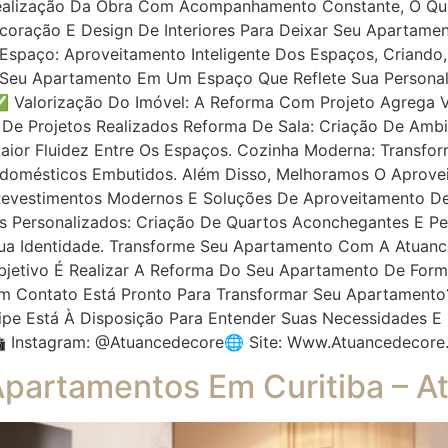
 Realização Da Obra Com Acompanhamento Constante, O Qu
ecoração E Design De Interiores Para Deixar Seu Apartamen
spaço: Aproveitamento Inteligente Dos Espaços, Criando
e Seu Apartamento Em Um Espaço Que Reflete Sua Personal
 Valorização Do Imóvel: A Reforma Com Projeto Agrega V
 De Projetos Realizados Reforma De Sala: Criação De Ambi
ior Fluidez Entre Os Espaços. Cozinha Moderna: Transf
rodomésticos Embutidos. Além Disso, Melhoramos O Aprovei
evestimentos Modernos E Soluções De Aproveitamento D
os Personalizados: Criação De Quartos Aconchegantes E P
ua Identidade. Transforme Seu Apartamento Com A Atuanc
Objetivo É Realizar A Reforma Do Seu Apartamento De For
e Em Contato Está Pronto Para Transformar Seu Apartament
uipe Está À Disposição Para Entender Suas Necessidades E
 Instagram: @atuancedecore🌐 Site: Www.atuancedecore
Apartamentos Em Curitiba – 