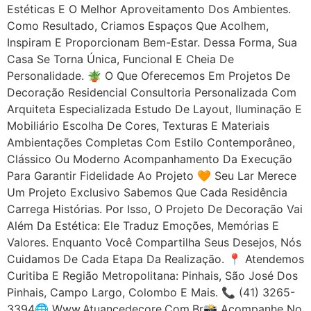
Estéticas E O Melhor Aproveitamento Dos Ambientes.
Como Resultado, Criamos Espaços Que Acolhem,
Inspiram E Proporcionam Bem-Estar. Dessa Forma, Sua
Casa Se Torna Única, Funcional E Cheia De
Personalidade. 🪴 O Que Oferecemos Em Projetos De
Decoração Residencial Consultoria Personalizada Com
Arquiteta Especializada Estudo De Layout, Iluminação E
Mobiliário Escolha De Cores, Texturas E Materiais
Ambientações Completas Com Estilo Contemporâneo,
Clássico Ou Moderno Acompanhamento Da Execução
Para Garantir Fidelidade Ao Projeto 🧡 Seu Lar Merece
Um Projeto Exclusivo Sabemos Que Cada Residência
Carrega Histórias. Por Isso, O Projeto De Decoração Vai
Além Da Estética: Ele Traduz Emoções, Memórias E
Valores. Enquanto Você Compartilha Seus Desejos, Nós
Cuidamos De Cada Etapa Da Realização. 📍 Atendemos
Curitiba E Região Metropolitana: Pinhais, São José Dos
Pinhais, Campo Largo, Colombo E Mais. 📞 (41) 3265-
3394🌐 Www.atuancedecore.com.br📸 Acompanhe No