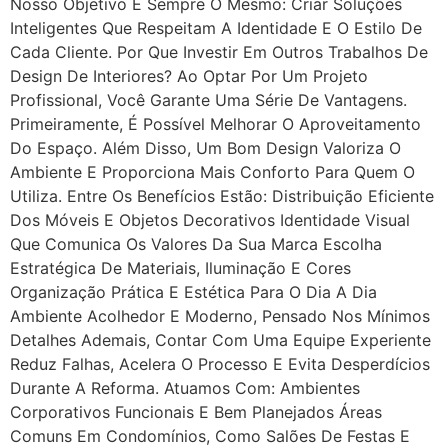
Nosso Objetivo É Sempre O Mesmo: Criar Soluções
Inteligentes Que Respeitam A Identidade E O Estilo De
Cada Cliente. Por Que Investir Em Outros Trabalhos De
Design De Interiores? Ao Optar Por Um Projeto
Profissional, Você Garante Uma Série De Vantagens.
Primeiramente, É Possível Melhorar O Aproveitamento
Do Espaço. Além Disso, Um Bom Design Valoriza O
Ambiente E Proporciona Mais Conforto Para Quem O
Utiliza. Entre Os Benefícios Estão: Distribuição Eficiente
Dos Móveis E Objetos Decorativos Identidade Visual
Que Comunica Os Valores Da Sua Marca Escolha
Estratégica De Materiais, Iluminação E Cores
Organização Prática E Estética Para O Dia A Dia
Ambiente Acolhedor E Moderno, Pensado Nos Mínimos
Detalhes Ademais, Contar Com Uma Equipe Experiente
Reduz Falhas, Acelera O Processo E Evita Desperdícios
Durante A Reforma. Atuamos Com: Ambientes
Corporativos Funcionais E Bem Planejados Áreas
Comuns Em Condomínios, Como Salões De Festas E