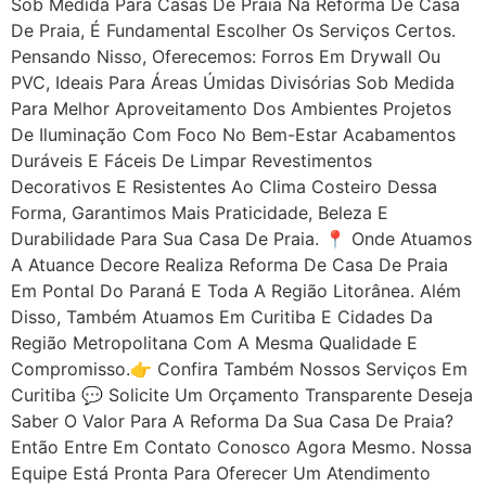
Sob Medida Para Casas De Praia Na Reforma De Casa
De Praia, É Fundamental Escolher Os Serviços Certos.
Pensando Nisso, Oferecemos: Forros Em Drywall Ou
PVC, Ideais Para Áreas Úmidas Divisórias Sob Medida
Para Melhor Aproveitamento Dos Ambientes Projetos
De Iluminação Com Foco No Bem-Estar Acabamentos
Duráveis E Fáceis De Limpar Revestimentos
Decorativos E Resistentes Ao Clima Costeiro Dessa
Forma, Garantimos Mais Praticidade, Beleza E
Durabilidade Para Sua Casa De Praia. 📍 Onde Atuamos
A Atuance Decore Realiza Reforma De Casa De Praia
Em Pontal Do Paraná E Toda A Região Litorânea. Além
Disso, Também Atuamos Em Curitiba E Cidades Da
Região Metropolitana Com A Mesma Qualidade E
Compromisso.👉 Confira Também Nossos Serviços Em
Curitiba 💬 Solicite Um Orçamento Transparente Deseja
Saber O Valor Para A Reforma Da Sua Casa De Praia?
Então Entre Em Contato Conosco Agora Mesmo. Nossa
Equipe Está Pronta Para Oferecer Um Atendimento