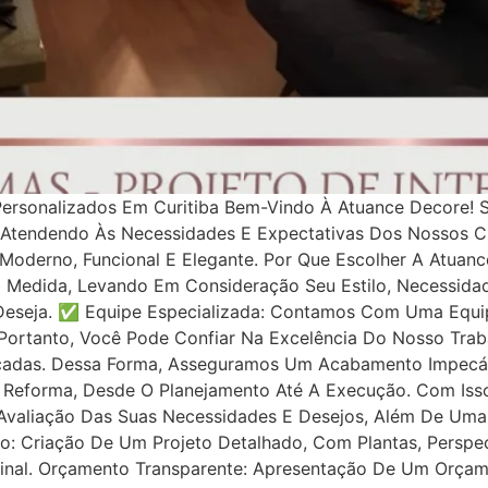
ersonalizados Em Curitiba Bem-Vindo À Atuance Decore! 
 Atendendo Às Necessidades E Expectativas Dos Nossos C
oderno, Funcional E Elegante. Por Que Escolher A Atuan
b Medida, Levando Em Consideração Seu Estilo, Necessida
eseja. ✅ Equipe Especializada: Contamos Com Uma Equipe
ortanto, Você Pode Confiar Na Excelência Do Nosso Traba
ançadas. Dessa Forma, Asseguramos Um Acabamento Impec
Reforma, Desde O Planejamento Até A Execução. Com Iss
l: Avaliação Das Suas Necessidades E Desejos, Além De Uma
o: Criação De Um Projeto Detalhado, Com Plantas, Perspect
inal. Orçamento Transparente: Apresentação De Um Orçame