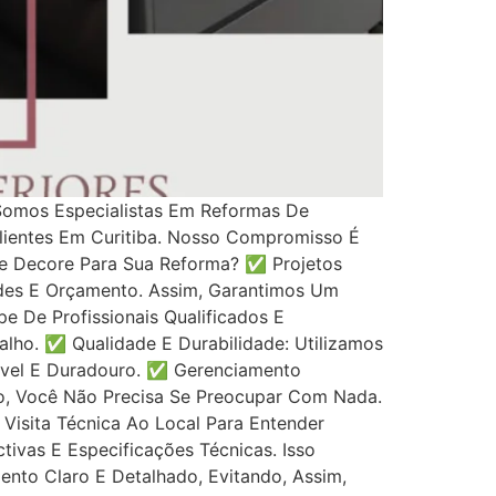
Somos Especialistas Em Reformas De
lientes Em Curitiba. Nosso Compromisso É
ce Decore Para Sua Reforma? ✅ Projetos
des E Orçamento. Assim, Garantimos Um
 De Profissionais Qualificados E
lho. ✅ Qualidade E Durabilidade: Utilizamos
ável E Duradouro. ✅ Gerenciamento
o, Você Não Precisa Se Preocupar Com Nada.
 Visita Técnica Ao Local Para Entender
ivas E Especificações Técnicas. Isso
nto Claro E Detalhado, Evitando, Assim,