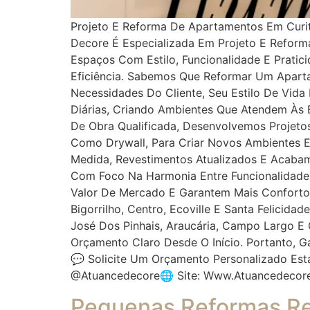
Projeto E Reforma De Apartamentos Em Curi
Decore É Especializada Em Projeto E Refor
Espaços Com Estilo, Funcionalidade E Pratic
Eficiência. Sabemos Que Reformar Um Aparta
Necessidades Do Cliente, Seu Estilo De Vid
Diárias, Criando Ambientes Que Atendem Às E
De Obra Qualificada, Desenvolvemos Projetos
Como Drywall, Para Criar Novos Ambientes 
Medida, Revestimentos Atualizados E Acabam
Com Foco Na Harmonia Entre Funcionalidade
Valor De Mercado E Garantem Mais Conforto 
Bigorrilho, Centro, Ecoville E Santa Felici
José Dos Pinhais, Araucária, Campo Largo 
Orçamento Claro Desde O Início. Portanto, 
💬 Solicite Um Orçamento Personalizado Es
@atuancedecore🌐 Site: Www.atuancedecor
Pequenas Reformas Re