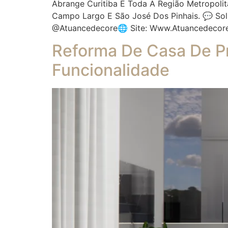
Abrange Curitiba E Toda A Região Metropolit
Campo Largo E São José Dos Pinhais. 💬 So
@atuancedecore🌐 Site: Www.atuancedecor
Reforma De Casa De Pr
Funcionalidade