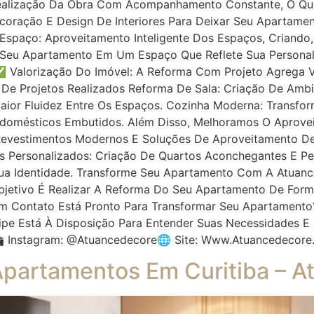
 Realização Da Obra Com Acompanhamento Constante, O Qu
ecoração E Design De Interiores Para Deixar Seu Apartamen
spaço: Aproveitamento Inteligente Dos Espaços, Criando
e Seu Apartamento Em Um Espaço Que Reflete Sua Personal
 Valorização Do Imóvel: A Reforma Com Projeto Agrega V
 De Projetos Realizados Reforma De Sala: Criação De Ambi
ior Fluidez Entre Os Espaços. Cozinha Moderna: Transf
rodomésticos Embutidos. Além Disso, Melhoramos O Aprovei
evestimentos Modernos E Soluções De Aproveitamento D
os Personalizados: Criação De Quartos Aconchegantes E P
ua Identidade. Transforme Seu Apartamento Com A Atuanc
Objetivo É Realizar A Reforma Do Seu Apartamento De For
e Em Contato Está Pronto Para Transformar Seu Apartament
uipe Está À Disposição Para Entender Suas Necessidades E
 Instagram: @atuancedecore🌐 Site: Www.atuancedecore
Apartamentos Em Curitiba – 