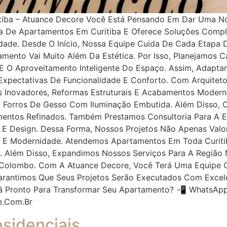
tiba – Atuance Decore Você Está Pensando Em Dar Uma N
ma De Apartamentos Em Curitiba E Oferece Soluções Comp
idade. Desde O Início, Nossa Equipe Cuida De Cada Etapa 
mento Vai Muito Além Da Estética. Por Isso, Planejamos 
a E O Aproveitamento Inteligente Do Espaço. Assim, Adapt
xpectativas De Funcionalidade E Conforto. Com Arquitetos
 Inovadores, Reformas Estruturais E Acabamentos Modernos
E Forros De Gesso Com Iluminação Embutida. Além Disso,
entos Refinados. Também Prestamos Consultoria Para A Es
 E Design. Dessa Forma, Nossos Projetos Não Apenas Va
E Modernidade. Atendemos Apartamentos Em Toda Curitiba
dade. Além Disso, Expandimos Nossos Serviços Para A Regi
E Colombo. Com A Atuance Decore, Você Terá Uma Equipe
Garantimos Que Seus Projetos Serão Executados Com Excelê
tá Pronto Para Transformar Seu Apartamento? 📲 WhatsApp
e.com.br
sidenciais