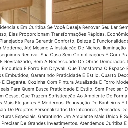
denciais Em Curitiba Se Você Deseja Renovar Seu Lar Se
Disso, Elas Proporcionam Transformações Rápidas, Econôm
lanejados Para Garantir Conforto, Beleza E Funcionalida
ra Moderna, Até Mesmo A Instalação De Nichos, Iluminaç
nseguimos Renovar Sua Casa Sem Complicações E Com Praz
 E Revitalizado, Sem A Necessidade De Obras Demoradas
o Embutida E Forro Em Drywall, Que Transforma O Espaço
 Embutidos, Garantindo Praticidade E Estilo. Quarto De
 E Elegante. Cozinha Com Pintura Atualizada E Forro Mo
eais Para Quem Busca Praticidade E Estilo, Sem Precisar 
Em Gesso, Que Trazem Sofisticação Ao Ambiente De Forma 
s Mais Elegantes E Modernos. Renovação De Banheiros E
ção De Projetos Personalizados De Interiores, Pensados 
Texturas Especiais, Garantindo Um Ambiente Mais Único E S
Precisar De Grandes Investimentos. Atendemos Curitiba E