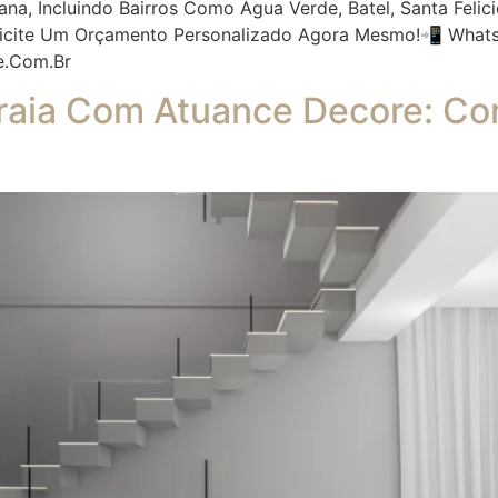
ana, Incluindo Bairros Como Água Verde, Batel, Santa Fel
licite Um Orçamento Personalizado Agora Mesmo!📲 Whats
e.com.br
aia Com Atuance Decore: Conf