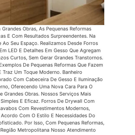
m Grandes Obras, As Pequenas Reformas
icas E Com Resultados Surpreendentes. Na
de Ao Seu Espaço. Realizamos Desde Forros
ão Em LED E Detalhes Em Gesso Que Agregam
os Curtos, Sem Gerar Grandes Transtornos.
. Exemplos De Pequenas Reformas Que Fazem
 E Traz Um Toque Moderno. Banheiro
corado Com Cabeceira De Gesso E Iluminação
derno, Oferecendo Uma Nova Cara Para O
De Grandes Obras. Nossos Serviços Mais
Simples E Eficaz. Forros De Drywall Com
 Lavabos Com Revestimentos Modernos,
De Acordo Com O Estilo E Necessidades Do
ofisticado. Por Isso, Com Pequenas Reformas,
 Região Metropolitana Nosso Atendimento