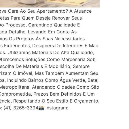
ova Cara Ao Seu Apartamento? A Atuance
letas Para Quem Deseja Renovar Seus
Do Processo, Garantindo Qualidade E
Cada Detalhe, Levando Em Conta As
amos Os Projetos Às Suas Necessidades
 Experientes, Designers De Interiores E Mão
. Utilizamos Materiais De Alta Qualidade,
 Oferecemos Soluções Como Marcenaria Sob
colha De Materiais E Mobiliário, Sempre
lorizam O Imóvel, Mas Também Aumentam Seu
, Incluindo Bairros Como Água Verde, Batel,
ão Metropolitana, Atendendo Cidades Como São
 Comprometida, Prazos Bem Definidos E Um
ncia, Respeitando O Seu Estilo E Orçamento.
: (41) 3265-3394📸 Instagram: