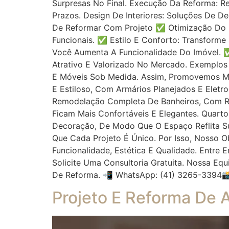
Surpresas No Final. Execução Da Reforma:
Prazos. Design De Interiores: Soluções De D
De Reformar Com Projeto ✅ Otimização Do E
Funcionais. ✅ Estilo E Conforto: Transform
Você Aumenta A Funcionalidade Do Imóvel. ✅
Atrativo E Valorizado No Mercado. Exemplos
E Móveis Sob Medida. Assim, Promovemos Ma
E Estiloso, Com Armários Planejados E Elet
Remodelação Completa De Banheiros, Com R
Ficam Mais Confortáveis E Elegantes. Quart
Decoração, De Modo Que O Espaço Reflita S
Que Cada Projeto É Único. Por Isso, Nosso 
Funcionalidade, Estética E Qualidade. Entr
Solicite Uma Consultoria Gratuita. Nossa Eq
De Reforma. 📲 WhatsApp: (41) 3265-3394
Projeto E Reforma De 