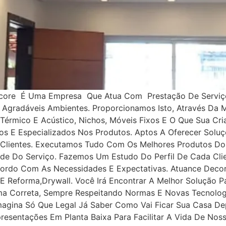
ecore É Uma Empresa Que Atua Com Prestação De Serviço
 E Agradáveis Ambientes. Proporcionamos Isto, Através Da
 Térmico E Acústico, Nichos, Móveis Fixos E O Que Sua Cr
dos E Especializados Nos Produtos. Aptos A Oferecer Solu
 Clientes. Executamos Tudo Com Os Melhores Produtos Do
de Do Serviço. Fazemos Um Estudo Do Perfil De Cada Clie
cordo Com As Necessidades E Expectativas. Atuance Dec
E Reforma,drywall. Você Irá Encontrar A Melhor Solução P
ma Correta, Sempre Respeitando Normas E Novas Tecnolog
Imagina Só Que Legal Já Saber Como Vai Ficar Sua Casa D
esentações Em Planta Baixa Para Facilitar A Vida De Noss