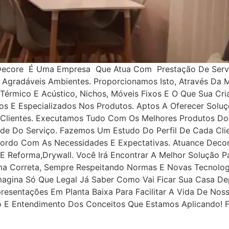
 Decore É Uma Empresa Que Atua Com Prestação De Servi
 E Agradáveis Ambientes. Proporcionamos Isto, Através Da
 Térmico E Acústico, Nichos, Móveis Fixos E O Que Sua Cr
dos E Especializados Nos Produtos. Aptos A Oferecer Solu
 Clientes. Executamos Tudo Com Os Melhores Produtos Do
de Do Serviço. Fazemos Um Estudo Do Perfil De Cada Clie
cordo Com As Necessidades E Expectativas. Atuance Dec
E Reforma,drywall. Você Irá Encontrar A Melhor Solução P
ma Correta, Sempre Respeitando Normas E Novas Tecnolog
Imagina Só Que Legal Já Saber Como Vai Ficar Sua Casa D
esentações Em Planta Baixa Para Facilitar A Vida De Noss
ão E Entendimento Dos Conceitos Que Estamos Aplicando! 