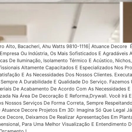
Bairro Alto, Bacacheri, Ahu Watts 9810-1116| Atuance De
Empresa Ou Indústria, Os Mais Sofisticados E Agradáveis 
cas De Iluminação, Isolamento Térmico E Acústico, Nichos,
issionais Altamente Capacitados E Especializados Nos Pr
Satisfação E As Necessidades Dos Nossos Clientes. Exec
Sempre A Durabilidade E Qualidade Do Serviço. Fazemos 
teriais De Acabamento De Acordo Com As Necessidades E 
zada Na Área De Decoração E Reforma,drywall. Você Irá En
os Nossos Serviços De Forma Correta, Sempre Respeitand
 – Atuance Decore Projetos Em 3D: Imagina Só Que Legal J
ce Decore, Deixamos De Realizar Apresentações Em Planta 
imensional, Para Uma Melhor Visualização E Entendimento 
Orçamento !