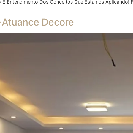
ão E Entendimento Dos Conceitos Que Estamos Aplicando! 
-Atuance Decore