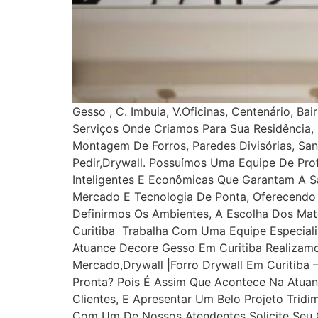
Gesso , C. Imbuia, V.Oficinas, Centenário, 
Serviços Onde Criamos Para Sua Residência, 
Montagem De Forros, Paredes Divisórias, San
Pedir,drywall. Possuímos Uma Equipe De Prof
Inteligentes E Econômicas Que Garantam A 
Mercado E Tecnologia De Ponta, Oferecendo 
Definirmos Os Ambientes, A Escolha Dos Ma
Curitiba Trabalha Com Uma Equipe Especiali
Atuance Decore Gesso Em Curitiba Realizam
Mercado,drywall |Forro Drywall Em Curitiba
Pronta? Pois É Assim Que Acontece Na Atuan
Clientes, E Apresentar Um Belo Projeto Trid
Com Um De Nossos Atendentes Solicite Seu 