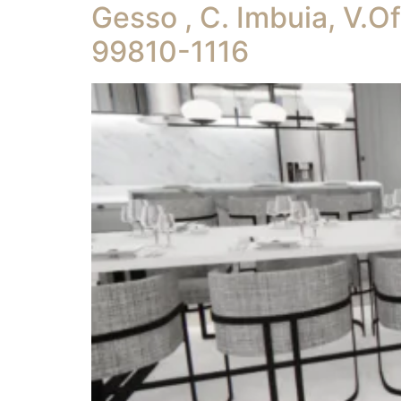
Gesso , C. Imbuia, V.Of
99810-1116