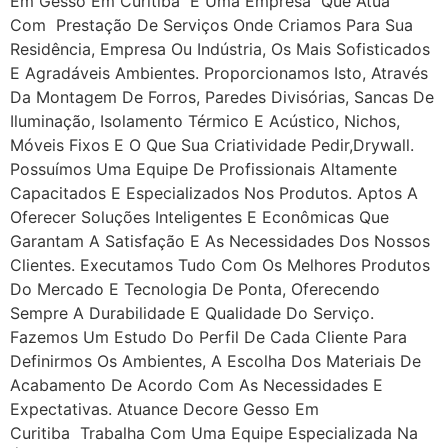
Em Gesso Em Curitiba É Uma Empresa Que Atua
Com Prestação De Serviços Onde Criamos Para Sua
Residência, Empresa Ou Indústria, Os Mais Sofisticados
E Agradáveis Ambientes. Proporcionamos Isto, Através
Da Montagem De Forros, Paredes Divisórias, Sancas De
Iluminação, Isolamento Térmico E Acústico, Nichos,
Móveis Fixos E O Que Sua Criatividade Pedir,drywall.
Possuímos Uma Equipe De Profissionais Altamente
Capacitados E Especializados Nos Produtos. Aptos A
Oferecer Soluções Inteligentes E Econômicas Que
Garantam A Satisfação E As Necessidades Dos Nossos
Clientes. Executamos Tudo Com Os Melhores Produtos
Do Mercado E Tecnologia De Ponta, Oferecendo
Sempre A Durabilidade E Qualidade Do Serviço.
Fazemos Um Estudo Do Perfil De Cada Cliente Para
Definirmos Os Ambientes, A Escolha Dos Materiais De
Acabamento De Acordo Com As Necessidades E
Expectativas. Atuance Decore Gesso Em
Curitiba Trabalha Com Uma Equipe Especializada Na