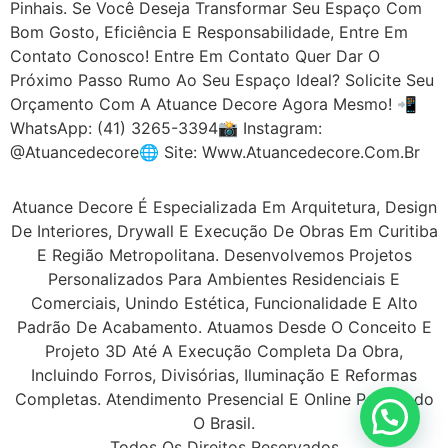
Pinhais. Se Você Deseja Transformar Seu Espaço Com
Bom Gosto, Eficiência E Responsabilidade, Entre Em
Contato Conosco! Entre Em Contato Quer Dar O
Próximo Passo Rumo Ao Seu Espaço Ideal? Solicite Seu
Orçamento Com A Atuance Decore Agora Mesmo! 📲
WhatsApp: (41) 3265-3394📸 Instagram:
@atuancedecore🌐 Site: Www.atuancedecore.com.br
Atuance Decore É Especializada Em Arquitetura, Design
De Interiores, Drywall E Execução De Obras Em Curitiba
E Região Metropolitana. Desenvolvemos Projetos
Personalizados Para Ambientes Residenciais E
Comerciais, Unindo Estética, Funcionalidade E Alto
Padrão De Acabamento. Atuamos Desde O Conceito E
Projeto 3D Até A Execução Completa Da Obra,
Incluindo Forros, Divisórias, Iluminação E Reformas
Completas. Atendimento Presencial E Online Para Todo
O Brasil.
Todos Os Direitos Reservados