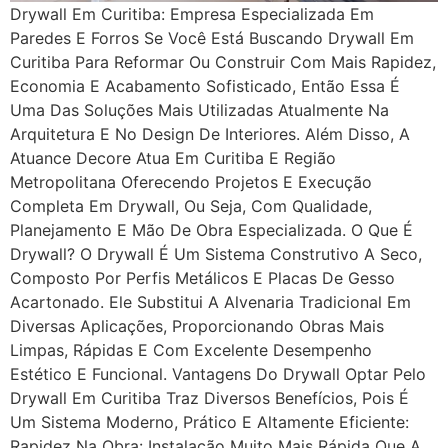
Drywall Em Curitiba: Empresa Especializada Em
Paredes E Forros Se Você Está Buscando Drywall Em
Curitiba Para Reformar Ou Construir Com Mais Rapidez,
Economia E Acabamento Sofisticado, Então Essa É
Uma Das Soluções Mais Utilizadas Atualmente Na
Arquitetura E No Design De Interiores. Além Disso, A
Atuance Decore Atua Em Curitiba E Região
Metropolitana Oferecendo Projetos E Execução
Completa Em Drywall, Ou Seja, Com Qualidade,
Planejamento E Mão De Obra Especializada. O Que É
Drywall? O Drywall É Um Sistema Construtivo A Seco,
Composto Por Perfis Metálicos E Placas De Gesso
Acartonado. Ele Substitui A Alvenaria Tradicional Em
Diversas Aplicações, Proporcionando Obras Mais
Limpas, Rápidas E Com Excelente Desempenho
Estético E Funcional. Vantagens Do Drywall Optar Pelo
Drywall Em Curitiba Traz Diversos Benefícios, Pois É
Um Sistema Moderno, Prático E Altamente Eficiente:
Rapidez Na Obra: Instalação Muito Mais Rápida Que A