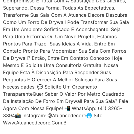
Compromisso É Total Com A Satisfação Dos Clientes,
Superando, Dessa Forma, Todas As Expectativas.
Transforme Sua Sala Com A Atuance Decore Descubra
Como Um Forro De Drywall Pode Transformar Sua Sala
Em Um Ambiente Sofisticado E Aconchegante. Seja
Para Uma Reforma Ou Um Novo Projeto, Estamos
Prontos Para Trazer Suas Ideias À Vida. Entre Em
Contato Pronto Para Modernizar Sua Sala Com Forros
De Drywall? Então, Entre Em Contato Conosco Hoje
Mesmo E Solicite Uma Consultoria Gratuita. Nossa
Equipe Está À Disposição Para Responder Suas
Perguntas E Oferecer A Melhor Solução Para Suas
Necessidades. 💬 Solicite Um Orçamento
TransparenteQuer Saber O Valor Por Metro Quadrado
Da Instalação De Forro Em Drywall Para Sua Sala? Fale
Agora Com Nossa Equipe! 📲 WhatsApp: (41) 3265-
3394📸 Instagram: @atuancedecore🌐 Site:
Www.atuancedecore.com.br