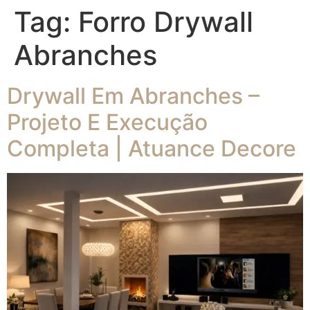
Tag:
Forro Drywall
Abranches
Drywall Em Abranches –
Projeto E Execução
Completa | Atuance Decore