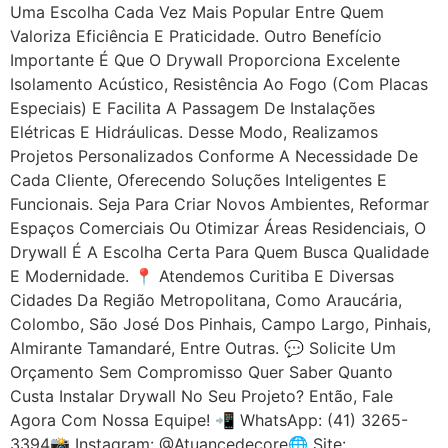
Uma Escolha Cada Vez Mais Popular Entre Quem
Valoriza Eficiência E Praticidade. Outro Benefício
Importante É Que O Drywall Proporciona Excelente
Isolamento Acústico, Resistência Ao Fogo (com Placas
Especiais) E Facilita A Passagem De Instalações
Elétricas E Hidráulicas. Desse Modo, Realizamos
Projetos Personalizados Conforme A Necessidade De
Cada Cliente, Oferecendo Soluções Inteligentes E
Funcionais. Seja Para Criar Novos Ambientes, Reformar
Espaços Comerciais Ou Otimizar Áreas Residenciais, O
Drywall É A Escolha Certa Para Quem Busca Qualidade
E Modernidade. 📍 Atendemos Curitiba E Diversas
Cidades Da Região Metropolitana, Como Araucária,
Colombo, São José Dos Pinhais, Campo Largo, Pinhais,
Almirante Tamandaré, Entre Outras. 💬 Solicite Um
Orçamento Sem Compromisso Quer Saber Quanto
Custa Instalar Drywall No Seu Projeto? Então, Fale
Agora Com Nossa Equipe! 📲 WhatsApp: (41) 3265-
3394📸 Instagram: @atuancedecore🌐 Site: