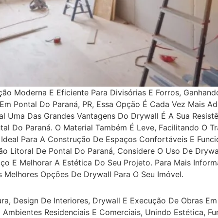
ão Moderna E Eficiente Para Divisórias E Forros, Ganhan
ão. Em Pontal Do Paraná, PR, Essa Opção É Cada Vez Mais
ral Uma Das Grandes Vantagens Do Drywall É A Sua Resist
l Do Paraná. O Material Também É Leve, Facilitando O Tra
Ideal Para A Construção De Espaços Confortáveis E Funcio
o Litoral De Pontal Do Paraná, Considere O Uso De Drywal
o E Melhorar A Estética Do Seu Projeto. Para Mais Infor
s Melhores Opções De Drywall Para O Seu Imóvel.
ra, Design De Interiores, Drywall E Execução De Obras Em 
 Ambientes Residenciais E Comerciais, Unindo Estética, F