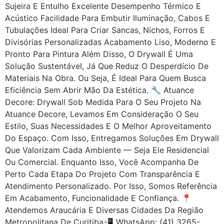
Sujeira E Entulho Excelente Desempenho Térmico E
Acústico Facilidade Para Embutir Iluminação, Cabos E
Tubulações Ideal Para Criar Sancas, Nichos, Forros E
Divisórias Personalizadas Acabamento Liso, Moderno E
Pronto Para Pintura Além Disso, O Drywall É Uma
Solução Sustentável, Já Que Reduz O Desperdício De
Materiais Na Obra. Ou Seja, É Ideal Para Quem Busca
Eficiência Sem Abrir Mão Da Estética. 🔧 Atuance
Decore: Drywall Sob Medida Para O Seu Projeto Na
Atuance Decore, Levamos Em Consideração O Seu
Estilo, Suas Necessidades E O Melhor Aproveitamento
Do Espaço. Com Isso, Entregamos Soluções Em Drywall
Que Valorizam Cada Ambiente — Seja Ele Residencial
Ou Comercial. Enquanto Isso, Você Acompanha De
Perto Cada Etapa Do Projeto Com Transparência E
Atendimento Personalizado. Por Isso, Somos Referência
Em Acabamento, Funcionalidade E Confiança. 📍
Atendemos Araucária E Diversas Cidades Da Região
Metropolitana De Curitiba📲 WhatsApp: (41) 3265-