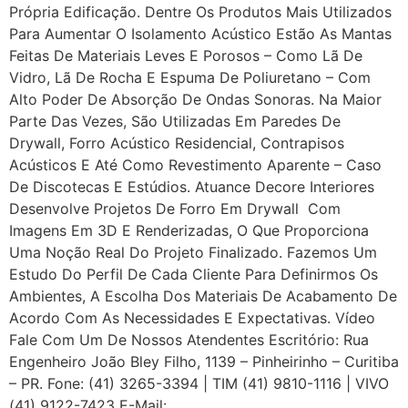
Própria Edificação. Dentre Os Produtos Mais Utilizados
Para Aumentar O Isolamento Acústico Estão As Mantas
Feitas De Materiais Leves E Porosos – Como Lã De
Vidro, Lã De Rocha E Espuma De Poliuretano – Com
Alto Poder De Absorção De Ondas Sonoras. Na Maior
Parte Das Vezes, São Utilizadas Em Paredes De
Drywall, Forro Acústico Residencial, Contrapisos
Acústicos E Até Como Revestimento Aparente – Caso
De Discotecas E Estúdios. Atuance Decore Interiores
Desenvolve Projetos De Forro Em Drywall Com
Imagens Em 3D E Renderizadas, O Que Proporciona
Uma Noção Real Do Projeto Finalizado. Fazemos Um
Estudo Do Perfil De Cada Cliente Para Definirmos Os
Ambientes, A Escolha Dos Materiais De Acabamento De
Acordo Com As Necessidades E Expectativas. Vídeo
Fale Com Um De Nossos Atendentes Escritório: Rua
Engenheiro João Bley Filho, 1139 – Pinheirinho – Curitiba
– PR. Fone: (41) 3265-3394 | TIM (41) 9810-1116 | VIVO
(41) 9122-7423 E-Mail: