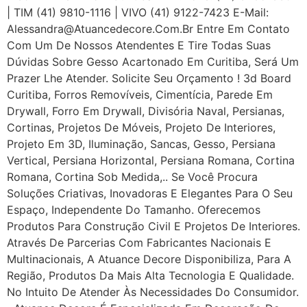
| TIM (41) 9810-1116 | VIVO (41) 9122-7423 E-Mail:
Alessandra@atuancedecore.com.br Entre Em Contato
Com Um De Nossos Atendentes E Tire Todas Suas
Dúvidas Sobre Gesso Acartonado Em Curitiba, Será Um
Prazer Lhe Atender. Solicite Seu Orçamento ! 3d Board
Curitiba, Forros Removíveis, Cimentícia, Parede Em
Drywall, Forro Em Drywall, Divisória Naval, Persianas,
Cortinas, Projetos De Móveis, Projeto De Interiores,
Projeto Em 3D, Iluminação, Sancas, Gesso, Persiana
Vertical, Persiana Horizontal, Persiana Romana, Cortina
Romana, Cortina Sob Medida,.. Se Você Procura
Soluções Criativas, Inovadoras E Elegantes Para O Seu
Espaço, Independente Do Tamanho. Oferecemos
Produtos Para Construção Civil E Projetos De Interiores.
Através De Parcerias Com Fabricantes Nacionais E
Multinacionais, A Atuance Decore Disponibiliza, Para A
Região, Produtos Da Mais Alta Tecnologia E Qualidade.
No Intuito De Atender Às Necessidades Do Consumidor.