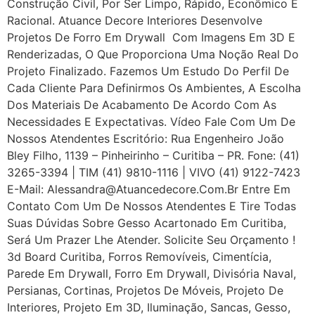
Construção Civil, Por Ser Limpo, Rápido, Econômico E
Racional. Atuance Decore Interiores Desenvolve
Projetos De Forro Em Drywall Com Imagens Em 3D E
Renderizadas, O Que Proporciona Uma Noção Real Do
Projeto Finalizado. Fazemos Um Estudo Do Perfil De
Cada Cliente Para Definirmos Os Ambientes, A Escolha
Dos Materiais De Acabamento De Acordo Com As
Necessidades E Expectativas. Vídeo Fale Com Um De
Nossos Atendentes Escritório: Rua Engenheiro João
Bley Filho, 1139 – Pinheirinho – Curitiba – PR. Fone: (41)
3265-3394 | TIM (41) 9810-1116 | VIVO (41) 9122-7423
E-Mail: Alessandra@atuancedecore.com.br Entre Em
Contato Com Um De Nossos Atendentes E Tire Todas
Suas Dúvidas Sobre Gesso Acartonado Em Curitiba,
Será Um Prazer Lhe Atender. Solicite Seu Orçamento !
3d Board Curitiba, Forros Removíveis, Cimentícia,
Parede Em Drywall, Forro Em Drywall, Divisória Naval,
Persianas, Cortinas, Projetos De Móveis, Projeto De
Interiores, Projeto Em 3D, Iluminação, Sancas, Gesso,