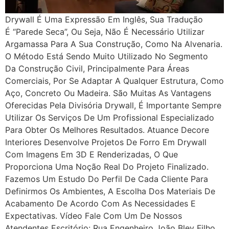
Drywall É Uma Expressão Em Inglês, Sua Tradução
É “Parede Seca”, Ou Seja, Não É Necessário Utilizar
Argamassa Para A Sua Construção, Como Na Alvenaria.
O Método Está Sendo Muito Utilizado No Segmento
Da Construção Civil, Principalmente Para Áreas
Comerciais, Por Se Adaptar A Qualquer Estrutura, Como
Aço, Concreto Ou Madeira. São Muitas As Vantagens
Oferecidas Pela Divisória Drywall, É Importante Sempre
Utilizar Os Serviços De Um Profissional Especializado
Para Obter Os Melhores Resultados. Atuance Decore
Interiores Desenvolve Projetos De Forro Em Drywall
Com Imagens Em 3D E Renderizadas, O Que
Proporciona Uma Noção Real Do Projeto Finalizado.
Fazemos Um Estudo Do Perfil De Cada Cliente Para
Definirmos Os Ambientes, A Escolha Dos Materiais De
Acabamento De Acordo Com As Necessidades E
Expectativas. Vídeo Fale Com Um De Nossos
Atendentes Escritório: Rua Engenheiro João Bley Filho,