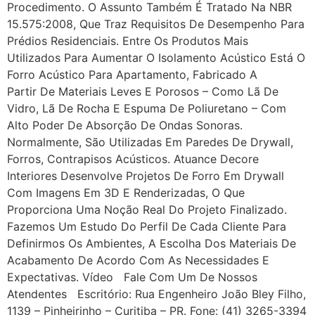
Procedimento. O Assunto Também É Tratado Na NBR
15.575:2008, Que Traz Requisitos De Desempenho Para
Prédios Residenciais. Entre Os Produtos Mais
Utilizados Para Aumentar O Isolamento Acústico Está O
Forro Acústico Para Apartamento, Fabricado A
Partir De Materiais Leves E Porosos – Como Lã De
Vidro, Lã De Rocha E Espuma De Poliuretano – Com
Alto Poder De Absorção De Ondas Sonoras.
Normalmente, São Utilizadas Em Paredes De Drywall,
Forros, Contrapisos Acústicos. Atuance Decore
Interiores Desenvolve Projetos De Forro Em Drywall
Com Imagens Em 3D E Renderizadas, O Que
Proporciona Uma Noção Real Do Projeto Finalizado.
Fazemos Um Estudo Do Perfil De Cada Cliente Para
Definirmos Os Ambientes, A Escolha Dos Materiais De
Acabamento De Acordo Com As Necessidades E
Expectativas. Vídeo Fale Com Um De Nossos
Atendentes Escritório: Rua Engenheiro João Bley Filho,
1139 – Pinheirinho – Curitiba – PR. Fone: (41) 3265-3394