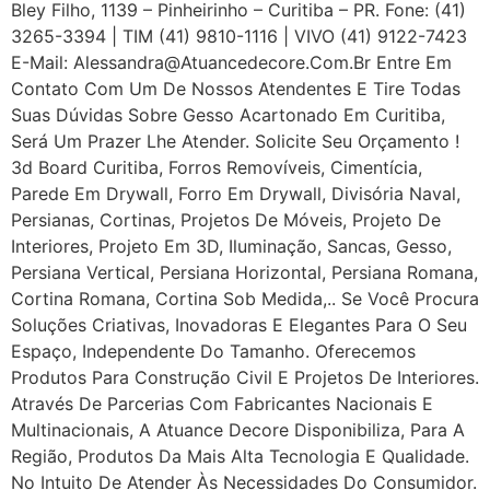
Bley Filho, 1139 – Pinheirinho – Curitiba – PR. Fone: (41)
3265-3394 | TIM (41) 9810-1116 | VIVO (41) 9122-7423
E-Mail: Alessandra@atuancedecore.com.br Entre Em
Contato Com Um De Nossos Atendentes E Tire Todas
Suas Dúvidas Sobre Gesso Acartonado Em Curitiba,
Será Um Prazer Lhe Atender. Solicite Seu Orçamento !
3d Board Curitiba, Forros Removíveis, Cimentícia,
Parede Em Drywall, Forro Em Drywall, Divisória Naval,
Persianas, Cortinas, Projetos De Móveis, Projeto De
Interiores, Projeto Em 3D, Iluminação, Sancas, Gesso,
Persiana Vertical, Persiana Horizontal, Persiana Romana,
Cortina Romana, Cortina Sob Medida,.. Se Você Procura
Soluções Criativas, Inovadoras E Elegantes Para O Seu
Espaço, Independente Do Tamanho. Oferecemos
Produtos Para Construção Civil E Projetos De Interiores.
Através De Parcerias Com Fabricantes Nacionais E
Multinacionais, A Atuance Decore Disponibiliza, Para A
Região, Produtos Da Mais Alta Tecnologia E Qualidade.
No Intuito De Atender Às Necessidades Do Consumidor.