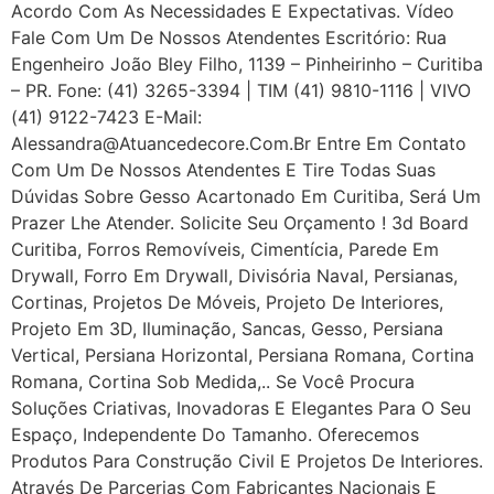
Acordo Com As Necessidades E Expectativas. Vídeo
Fale Com Um De Nossos Atendentes Escritório: Rua
Engenheiro João Bley Filho, 1139 – Pinheirinho – Curitiba
– PR. Fone: (41) 3265-3394 | TIM (41) 9810-1116 | VIVO
(41) 9122-7423 E-Mail:
Alessandra@atuancedecore.com.br Entre Em Contato
Com Um De Nossos Atendentes E Tire Todas Suas
Dúvidas Sobre Gesso Acartonado Em Curitiba, Será Um
Prazer Lhe Atender. Solicite Seu Orçamento ! 3d Board
Curitiba, Forros Removíveis, Cimentícia, Parede Em
Drywall, Forro Em Drywall, Divisória Naval, Persianas,
Cortinas, Projetos De Móveis, Projeto De Interiores,
Projeto Em 3D, Iluminação, Sancas, Gesso, Persiana
Vertical, Persiana Horizontal, Persiana Romana, Cortina
Romana, Cortina Sob Medida,.. Se Você Procura
Soluções Criativas, Inovadoras E Elegantes Para O Seu
Espaço, Independente Do Tamanho. Oferecemos
Produtos Para Construção Civil E Projetos De Interiores.
Através De Parcerias Com Fabricantes Nacionais E