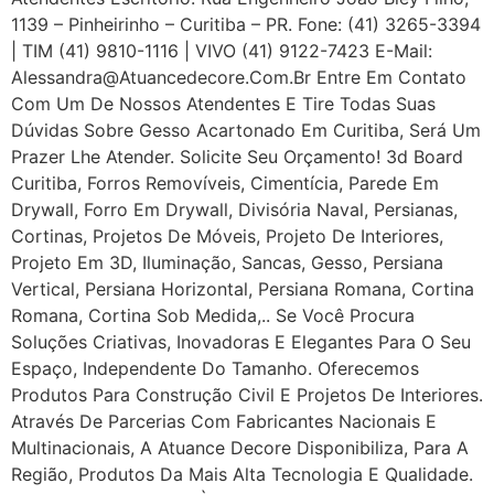
1139 – Pinheirinho – Curitiba – PR. Fone: (41) 3265-3394
| TIM (41) 9810-1116 | VIVO (41) 9122-7423 E-Mail:
Alessandra@atuancedecore.com.br Entre Em Contato
Com Um De Nossos Atendentes E Tire Todas Suas
Dúvidas Sobre Gesso Acartonado Em Curitiba, Será Um
Prazer Lhe Atender. Solicite Seu Orçamento! 3d Board
Curitiba, Forros Removíveis, Cimentícia, Parede Em
Drywall, Forro Em Drywall, Divisória Naval, Persianas,
Cortinas, Projetos De Móveis, Projeto De Interiores,
Projeto Em 3D, Iluminação, Sancas, Gesso, Persiana
Vertical, Persiana Horizontal, Persiana Romana, Cortina
Romana, Cortina Sob Medida,.. Se Você Procura
Soluções Criativas, Inovadoras E Elegantes Para O Seu
Espaço, Independente Do Tamanho. Oferecemos
Produtos Para Construção Civil E Projetos De Interiores.
Através De Parcerias Com Fabricantes Nacionais E
Multinacionais, A Atuance Decore Disponibiliza, Para A
Região, Produtos Da Mais Alta Tecnologia E Qualidade.