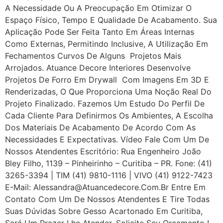
A Necessidade Ou A Preocupação Em Otimizar O
Espaço Físico, Tempo E Qualidade De Acabamento. Sua
Aplicação Pode Ser Feita Tanto Em Áreas Internas
Como Externas, Permitindo Inclusive, A Utilização Em
Fechamentos Curvos De Alguns Projetos Mais
Arrojados. Atuance Decore Interiores Desenvolve
Projetos De Forro Em Drywall Com Imagens Em 3D E
Renderizadas, O Que Proporciona Uma Noção Real Do
Projeto Finalizado. Fazemos Um Estudo Do Perfil De
Cada Cliente Para Definirmos Os Ambientes, A Escolha
Dos Materiais De Acabamento De Acordo Com As
Necessidades E Expectativas. Vídeo Fale Com Um De
Nossos Atendentes Escritório: Rua Engenheiro João
Bley Filho, 1139 – Pinheirinho – Curitiba – PR. Fone: (41)
3265-3394 | TIM (41) 9810-1116 | VIVO (41) 9122-7423
E-Mail: Alessandra@atuancedecore.com.br Entre Em
Contato Com Um De Nossos Atendentes E Tire Todas
Suas Dúvidas Sobre Gesso Acartonado Em Curitiba,
Será Um Prazer Lhe Atender. Solicite Seu Orçamento !