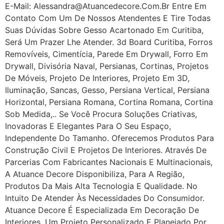
E-Mail: Alessandra@atuancedecore.com.br Entre Em
Contato Com Um De Nossos Atendentes E Tire Todas
Suas Dúvidas Sobre Gesso Acartonado Em Curitiba,
Será Um Prazer Lhe Atender. 3d Board Curitiba, Forros
Removíveis, Cimentícia, Parede Em Drywall, Forro Em
Drywall, Divisória Naval, Persianas, Cortinas, Projetos
De Móveis, Projeto De Interiores, Projeto Em 3D,
Iluminação, Sancas, Gesso, Persiana Vertical, Persiana
Horizontal, Persiana Romana, Cortina Romana, Cortina
Sob Medida,.. Se Você Procura Soluções Criativas,
Inovadoras E Elegantes Para O Seu Espaço,
Independente Do Tamanho. Oferecemos Produtos Para
Construção Civil E Projetos De Interiores. Através De
Parcerias Com Fabricantes Nacionais E Multinacionais,
A Atuance Decore Disponibiliza, Para A Região,
Produtos Da Mais Alta Tecnologia E Qualidade. No
Intuito De Atender Às Necessidades Do Consumidor.
Atuance Decore É Especializada Em Decoração De
Interiores, Um Projeto Personalizado E Planejado Por