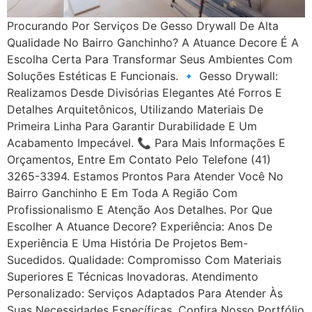
Procurando Por Serviços De Gesso Drywall De Alta
Qualidade No Bairro Ganchinho? A Atuance Decore É A
Escolha Certa Para Transformar Seus Ambientes Com
Soluções Estéticas E Funcionais. 🔹 Gesso Drywall:
Realizamos Desde Divisórias Elegantes Até Forros E
Detalhes Arquitetônicos, Utilizando Materiais De
Primeira Linha Para Garantir Durabilidade E Um
Acabamento Impecável. 📞 Para Mais Informações E
Orçamentos, Entre Em Contato Pelo Telefone (41)
3265-3394. Estamos Prontos Para Atender Você No
Bairro Ganchinho E Em Toda A Região Com
Profissionalismo E Atenção Aos Detalhes. Por Que
Escolher A Atuance Decore? Experiência: Anos De
Experiência E Uma História De Projetos Bem-
Sucedidos. Qualidade: Compromisso Com Materiais
Superiores E Técnicas Inovadoras. Atendimento
Personalizado: Serviços Adaptados Para Atender Às
Suas Necessidades Específicas. Confira Nosso Portfólio