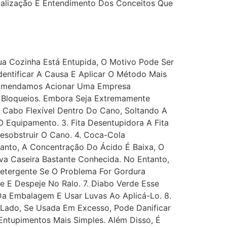
sualização E Entendimento Dos Conceitos Que
 Sua Cozinha Está Entupida, O Motivo Pode Ser
dentificar A Causa E Aplicar O Método Mais
ecomendamos Acionar Uma Empresa
r Bloqueios. Embora Seja Extremamente
 Cabo Flexível Dentro Do Cano, Soltando A
 Equipamento. 3. Fita Desentupidora A Fita
esobstruir O Cano. 4. Coca-Cola
anto, A Concentração Do Ácido É Baixa, O
va Caseira Bastante Conhecida. No Entanto,
etergente Se O Problema For Gordura
e E Despeje No Ralo. 7. Diabo Verde Esse
 Da Embalagem E Usar Luvas Ao Aplicá-Lo. 8.
 Lado, Se Usada Em Excesso, Pode Danificar
Entupimentos Mais Simples. Além Disso, É