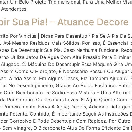
sentar Um Belo Projeto Tridimensional, Para Uma Melhor Vi
os Atendentes
ir Sua Pia! – Atuance Decore
crito Por Vinicius | Dicas Para Desentupir Pia Se A Pia Da
té Mesmo Resíduos Mais Sólidos. Por Isso, É Essencial I
icazes De Desentupir Sua Pia. Caso Nenhuma Funcione, R
erno Utiliza Jatos De Água Com Alta Pressão Para Elimina
 Alugado. 2. Máquina De Desentupir Essa Máquina Gira Um
 Assim Como O Hidrojato, É Necessário Possuir Ou Alugar O
ação. Ainda Assim, Em Alguns Casos, Ela Também Ajuda A D
iar No Desentupimento, Graças Ao Ácido Fosfórico. Entret
re Com Bicarbonato De Sódio Essa Mistura É Uma Alternati
da Por Gordura Ou Resíduos Leves. 6. Água Quente Com D
Primeiramente, Ferva A Água; Depois, Adicione Detergent
ante Potente. Contudo, É Importante Seguir As Instruções
der Corrosivo E Pode Desentupir Com Rapidez. Por Outro
 Sem Vinagre, O Bicarbonato Atua De Forma Eficiente Em 