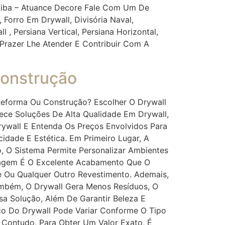
tiba – Atuance Decore Fale Com Um De
Forro Em Drywall, Divisória Naval,
l , Persiana Vertical, Persiana Horizontal,
Prazer Lhe Atender E Contribuir Com A
Construção
Reforma Ou Construção? Escolher O Drywall
ece Soluções De Alta Qualidade Em Drywall,
rywall E Entenda Os Preços Envolvidos Para
idade E Estética. Em Primeiro Lugar, A
 O Sistema Permite Personalizar Ambientes
tagem É O Excelente Acabamento Que O
de Ou Qualquer Outro Revestimento. Ademais,
ambém, O Drywall Gera Menos Resíduos, O
a Solução, Além De Garantir Beleza E
ço Do Drywall Pode Variar Conforme O Tipo
 Contudo, Para Obter Um Valor Exato, É