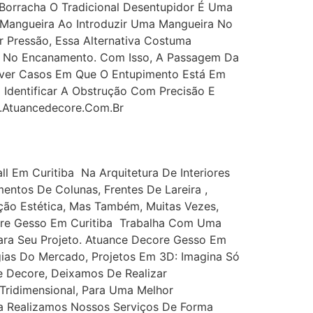
 Borracha O Tradicional Desentupidor É Uma
1. Mangueira Ao Introduzir Uma Mangueira No
r Pressão, Essa Alternativa Costuma
s No Encanamento. Com Isso, A Passagem Da
aver Casos Em Que O Entupimento Está Em
 Identificar A Obstrução Com Precisão E
.atuancedecore.com.br
l Em Curitiba Na Arquitetura De Interiores
entos De Colunas, Frentes De Lareira ,
nção Estética, Mas Também, Muitas Vezes,
core Gesso Em Curitiba Trabalha Com Uma
ara Seu Projeto. Atuance Decore Gesso Em
ias Do Mercado, Projetos Em 3D: Imagina Só
e Decore, Deixamos De Realizar
 Tridimensional, Para Uma Melhor
a Realizamos Nossos Serviços De Forma