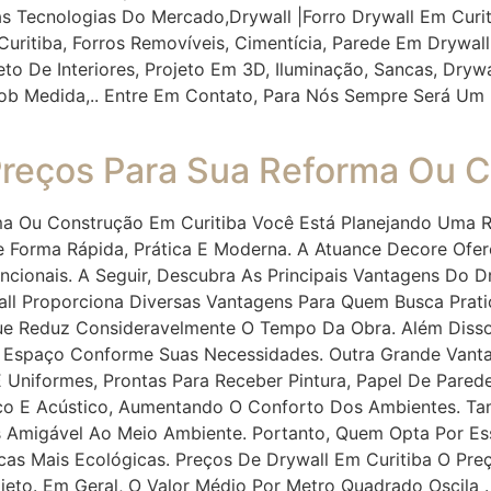
s Tecnologias Do Mercado,drywall |Forro Drywall Em Curi
itiba, Forros Removíveis, Cimentícia, Parede Em Drywall, 
to De Interiores, Projeto Em 3D, Iluminação, Sancas, Drywal
ob Medida,.. Entre Em Contato, Para Nós Sempre Será Um 
Preços Para Sua Reforma Ou 
ma Ou Construção Em Curitiba Você Está Planejando Uma 
 Forma Rápida, Prática E Moderna. A Atuance Decore Ofer
cionais. A Seguir, Descubra As Principais Vantagens Do D
ll Proporciona Diversas Vantagens Para Quem Busca Pratic
ue Reduz Consideravelmente O Tempo Da Obra. Além Disso,
a Espaço Conforme Suas Necessidades. Outra Grande Van
 E Uniformes, Prontas Para Receber Pintura, Papel De Pare
ico E Acústico, Aumentando O Conforto Dos Ambientes. T
 Amigável Ao Meio Ambiente. Portanto, Quem Opta Por Ess
as Mais Ecológicas. Preços De Drywall Em Curitiba O Pre
eto. Em Geral, O Valor Médio Por Metro Quadrado Oscila .