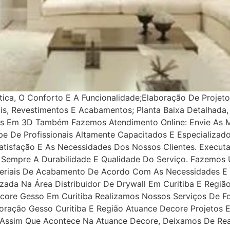
a, O Conforto E A Funcionalidade;Elaboração De Projetos
ais, Revestimentos E Acabamentos;​ Planta Baixa Detalhada
as Em 3D​ Também Fazemos Atendimento Online: Envie As M
 De Profissionais Altamente Capacitados E Especializado
Satisfação E As Necessidades Dos Nossos Clientes. Exec
Sempre A Durabilidade E Qualidade Do Serviço. Fazemos 
teriais De Acabamento De Acordo Com As Necessidades E 
ada Na Área Distribuidor De Drywall Em Curitiba E Região
ecore Gesso Em Curitiba Realizamos Nossos Serviços De 
oração Gesso Curitiba E Região Atuance Decore Projetos 
É Assim Que Acontece Na Atuance Decore, Deixamos De Rea