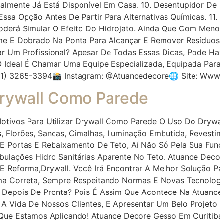
ralmente Já Está Disponível Em Casa. 10. Desentupidor De
 Essa Opção Antes De Partir Para Alternativas Químicas. 1
oderá Simular O Efeito Do Hidrojato. Ainda Que Com Meno
me E Dobrado Na Ponta Para Alcançar E Remover Resíduo
r Um Profissional? Apesar De Todas Essas Dicas, Pode H
O Ideal É Chamar Uma Equipe Especializada, Equipada Para
41) 3265-3394📸 Instagram: @atuancedecore🌐 Site: Www
 Drywall Como Parede
otivos Para Utilizar Drywall Como Parede O Uso Do Drywal
 Florões, Sancas, Cimalhas, Iluminação Embutida, Revestim
 E Portas E Rebaixamento De Teto, Aí Não Só Pela Sua Fu
bulações Hidro Sanitárias Aparente No Teto. Atuance De
E Reforma,drywall. Você Irá Encontrar A Melhor Solução P
rma Correta, Sempre Respeitando Normas E Novas Tecnolog
 Depois De Pronta? Pois É Assim Que Acontece Na Atuanc
r A Vida De Nossos Clientes, E Apresentar Um Belo Projeto
 Que Estamos Aplicando! Atuance Decore Gesso Em Curitib