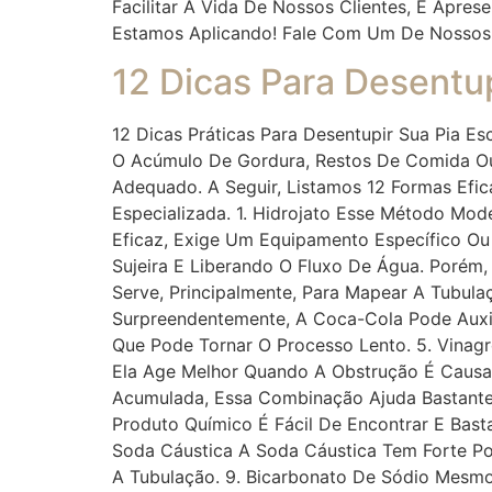
Facilitar A Vida De Nossos Clientes, E Apre
Estamos Aplicando! Fale Com Um De Noss
12 Dicas Para Desentup
12 Dicas Práticas Para Desentupir Sua Pia Es
O Acúmulo De Gordura, Restos De Comida Ou A
Adequado. A Seguir, Listamos 12 Formas Ef
Especializada. 1. Hidrojato Esse Método Mod
Eficaz, Exige Um Equipamento Específico Ou
Sujeira E Liberando O Fluxo De Água. Porém,
Serve, Principalmente, Para Mapear A Tubul
Surpreendentemente, A Coca-Cola Pode Auxil
Que Pode Tornar O Processo Lento. 5. Vinag
Ela Age Melhor Quando A Obstrução É Causa
Acumulada, Essa Combinação Ajuda Bastante. 
Produto Químico É Fácil De Encontrar E Bast
Soda Cáustica A Soda Cáustica Tem Forte Po
A Tubulação. 9. Bicarbonato De Sódio Mesmo