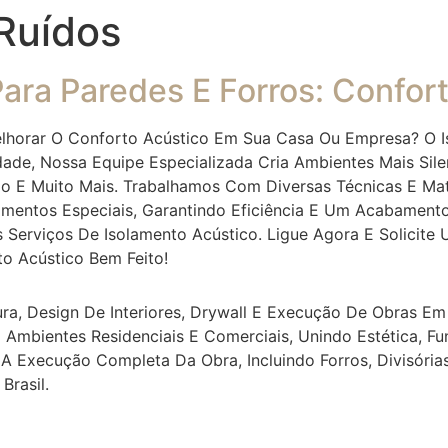
Ruídos
ara Paredes E Forros: Confort
lhorar O Conforto Acústico Em Sua Casa Ou Empresa? O Is
dade, Nossa Equipe Especializada Cria Ambientes Mais Sile
ção E Muito Mais. Trabalhamos Com Diversas Técnicas E M
imentos Especiais, Garantindo Eficiência E Um Acabamen
s Serviços De Isolamento Acústico. Ligue Agora E Solici
 Acústico Bem Feito!
ra, Design De Interiores, Drywall E Execução De Obras Em 
 Ambientes Residenciais E Comerciais, Unindo Estética, F
 Execução Completa Da Obra, Incluindo Forros, Divisória
Brasil.