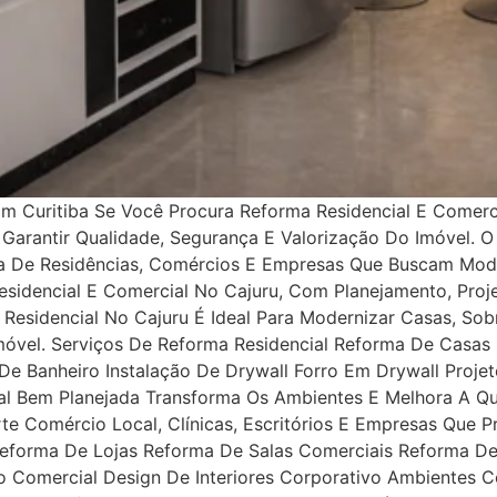
Em Curitiba Se Você Procura Reforma Residencial E Comerc
ra Garantir Qualidade, Segurança E Valorização Do Imóvel.
ça De Residências, Comércios E Empresas Que Buscam Mode
sidencial E Comercial No Cajuru, Com Planejamento, Proje
 Residencial No Cajuru É Ideal Para Modernizar Casas, S
Imóvel. Serviços De Reforma Residencial Reforma De Cas
 Banheiro Instalação De Drywall Forro Em Drywall Projet
ial Bem Planejada Transforma Os Ambientes E Melhora A Q
orte Comércio Local, Clínicas, Escritórios E Empresas Que
Reforma De Lojas Reforma De Salas Comerciais Reforma De 
ão Comercial Design De Interiores Corporativo Ambientes 