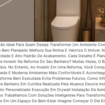
lução Ideal Para Quem Deseja Transformar Um Ambiente C
o Bem Planejado Melhora Sua Rotina E Valoriza O Imóvel.
icidade E Alto Padrão De Acabamento. Cada Detalhe É Plan
e Investir Na Reforma Do Seu Banheiro? Muitas Vezes, O 
s. No Entanto, Ao Investir Em Uma Reforma, Você Conqui
ada E Moderna Ambientes Mais Confortáveis E Aconchega
forma Bem Executada Evita Problemas Futuros, Como Infil
 Banheiro Em Curitiba Realizada Pela Atuance Decore Incl
nto Personalizado Execução Em Drywall Instalação De Ilu
os Trabalhamos Com Soluções Inteligentes Para Transfor
eiro Em Um Espaço De Bem-Estar Imagine Começar O Dia E