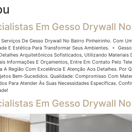
ou
alistas Em Gesso Drywall No 
 Serviços De Gesso Drywall No Bairro Pinheirinho. Com Um
e E Estética Para Transformar Seus Ambientes. 🔹 Gesso
Detalhes Arquitetônicos Sofisticados, Utilizando Materiais
is Informações E Orçamentos, Entre Em Contato Pelo Tel
da A Região Com Excelência E Atenção Aos Detalhes. Por Q
ojetos Bem-Sucedidos. Qualidade: Compromisso Com Materi
dos Para Atender Às Suas Necessidades Específicas. Conf
dade!
ialistas Em Gesso Drywall No