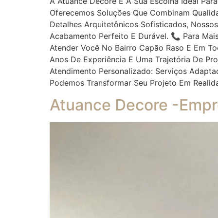
A Atuance Decore É A Sua Escolha Ideal Par
Oferecemos Soluções Que Combinam Qualidade
Detalhes Arquitetônicos Sofisticados, Nosso
Acabamento Perfeito E Durável. 📞 Para Mai
Atender Você No Bairro Capão Raso E Em Tod
Anos De Experiência E Uma Trajetória De Pr
Atendimento Personalizado: Serviços Adapta
Podemos Transformar Seu Projeto Em Reali
Atuance Decore -Empr