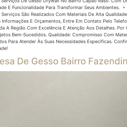
a Serviços De Gesso Drywall No Bairro Capão Raso. Com U
 E Funcionalidade Para Transformar Seus Ambientes. 🔹 G
s Serviços São Realizados Com Materiais De Alta Qualida
s Informações E Orçamentos, Entre Em Contato Pelo Telef
a A Região Com Excelência E Atenção Aos Detalhes. Por Q
ojetos Bem-Sucedidos. Qualidade: Compromisso Com Materi
dos Para Atender Às Suas Necessidades Específicas. Conf
dade!
esa De Gesso Bairro Fazendi