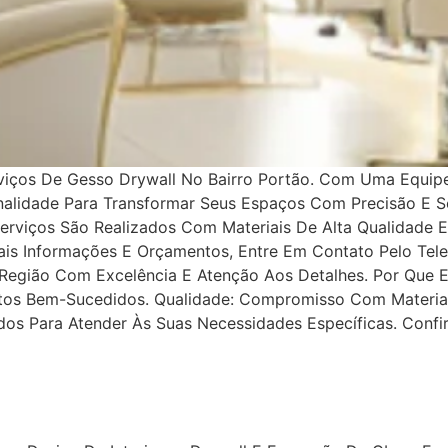
rviços De Gesso Drywall No Bairro Portão. Com Uma Equip
lidade Para Transformar Seus Espaços Com Precisão E Sof
Serviços São Realizados Com Materiais De Alta Qualidade
is Informações E Orçamentos, Entre Em Contato Pelo Tel
Região Com Excelência E Atenção Aos Detalhes. Por Que E
etos Bem-Sucedidos. Qualidade: Compromisso Com Materiai
dos Para Atender Às Suas Necessidades Específicas. Conf