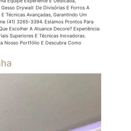
ma Equipe Experiente E Dedicada,
esso Drywall: De Divisórias E Forros A
de E Técnicas Avançadas, Garantindo Um
one (41) 3265-3394. Estamos Prontos Para
ue Escolher A Atuance Decore? Experiência:
ais Superiores E Técnicas Inovadoras.
ira Nosso Portfólio E Descubra Como
nha