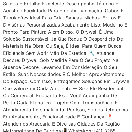
Sujeira E Entulho Excelente Desempenho Térmico E
Acústico Facilidade Para Embutir Iluminação, Cabos E
Tubulações Ideal Para Criar Sancas, Nichos, Forros E
Divisórias Personalizadas Acabamento Liso, Moderno E
Pronto Para Pintura Além Disso, O Drywall É Uma
Solução Sustentável, Já Que Reduz O Desperdício De
Materiais Na Obra. Ou Seja, É Ideal Para Quem Busca
Eficiência Sem Abrir Mão Da Estética. 🔧 Atuance
Decore: Drywall Sob Medida Para O Seu Projeto Na
Atuance Decore, Levamos Em Consideração O Seu
Estilo, Suas Necessidades E O Melhor Aproveitamento
Do Espaço. Com Isso, Entregamos Soluções Em Drywall
Que Valorizam Cada Ambiente — Seja Ele Residencial
Ou Comercial. Enquanto Isso, Você Acompanha De
Perto Cada Etapa Do Projeto Com Transparência E
Atendimento Personalizado. Por Isso, Somos Referência
Em Acabamento, Funcionalidade E Confiança. 📍
Atendemos Araucária E Diversas Cidades Da Região
Metropolitana De Curitiba📲 WhatsApp: (41) 3265-