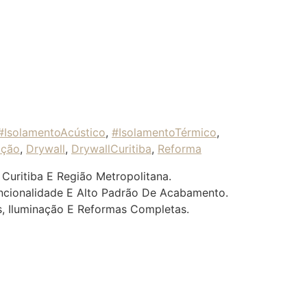
#IsolamentoAcústico
,
#IsolamentoTérmico
,
ação
,
Drywall
,
DrywallCuritiba
,
Reforma
Curitiba E Região Metropolitana.
uncionalidade E Alto Padrão De Acabamento.
s, Iluminação E Reformas Completas.