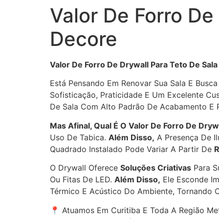
Valor De Forro De
Decore
Valor De Forro De Drywall Para Teto De Sal
Está Pensando Em Renovar Sua Sala E Busc
Sofisticação, Praticidade E Um Excelente Cu
De Sala Com Alto Padrão De Acabamento E Pr
Mas Afinal, Qual É O Valor De Forro De Dryw
Uso De Tabica.
Além Disso,
A Presença De Il
Quadrado Instalado Pode Variar A Partir De
R
O Drywall Oferece
Soluções Criativas
Para S
Ou Fitas De LED.
Além Disso,
Ele Esconde Im
Térmico E Acústico Do Ambiente, Tornando 
📍 Atuamos Em Curitiba E Toda A Região Metr