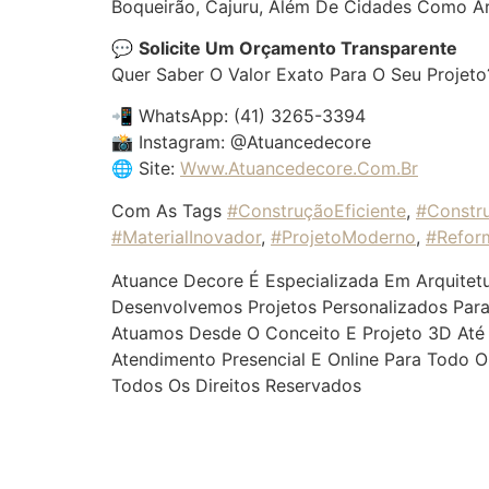
Boqueirão, Cajuru, Além De Cidades Como Ar
💬
Solicite Um Orçamento Transparente
Quer Saber O Valor Exato Para O Seu Projet
📲 WhatsApp: (41) 3265-3394
📸 Instagram: @atuancedecore
🌐 Site:
Www.atuancedecore.com.br
Com As Tags
#ConstruçãoEficiente
,
#Constr
#MaterialInovador
,
#ProjetoModerno
,
#Refor
Atuance Decore É Especializada Em Arquitetu
Desenvolvemos Projetos Personalizados Para
Atuamos Desde O Conceito E Projeto 3D Até A
Atendimento Presencial E Online Para Todo O 
Todos Os Direitos Reservados