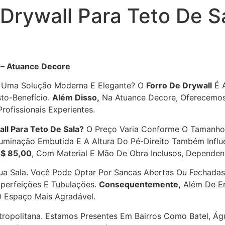
 Drywall Para Teto De S
a – Atuance Decore
a Uma Solução Moderna E Elegante? O
Forro De Drywall
É A
sto-Benefício.
Além Disso,
Na Atuance Decore, Oferecemos 
ofissionais Experientes.
all Para Teto De Sala?
O Preço Varia Conforme O Tamanho
uminação Embutida E A Altura Do Pé-Direito Também Infl
$ 85,00
, Com Material E Mão De Obra Inclusos, Depende
ua Sala. Você Pode Optar Por Sancas Abertas Ou Fechada
perfeições E Tubulações.
Consequentemente,
Além De Em
O Espaço Mais Agradável.
opolitana. Estamos Presentes Em Bairros Como Batel, Água 