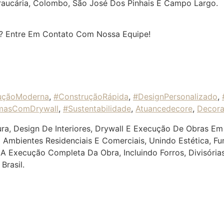
aucária, Colombo, São José Dos Pinhais E Campo Largo.
o? Entre Em Contato Com Nossa Equipe!
uçãoModerna
,
#ConstruçãoRápida
,
#DesignPersonalizado
,
masComDrywall
,
#Sustentabilidade
,
Atuancedecore
,
Decor
ra, Design De Interiores, Drywall E Execução De Obras Em 
 Ambientes Residenciais E Comerciais, Unindo Estética, F
 Execução Completa Da Obra, Incluindo Forros, Divisória
Brasil.