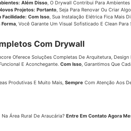
mbientes:
Além Disso
, O Drywall Contribui Para Ambiente
Novos Projetos:
Portanto
, Seja Para Renovar Ou Criar Alg
 Facilidade:
Com Isso
, Sua Instalação Elétrica Fica Mais D
 Forma
, Você Garante Um Visual Sofisticado E Clean Para
Completos Com Drywall
ecore Oferece Soluções Completas De Arquitetura, Design D
 Funcional E Aconchegante.
Com Isso
, Garantimos Que Cad
reas Produtivas E Muito Mais,
Sempre
Com Atenção Aos Det
 Na Área Rural De Araucária?
Entre Em Contato Agora M