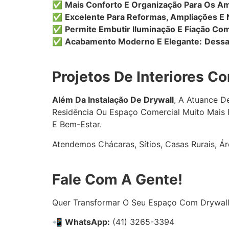
✅
Mais Conforto E Organização Para Os A
✅
Excelente Para Reformas, Ampliações E 
✅
Permite Embutir Iluminação E Fiação Com
✅
Acabamento Moderno E Elegante:
Dessa
Projetos De Interiores 
Além Da Instalação De Drywall
, A Atuance D
Residência Ou Espaço Comercial Muito Mais
E Bem-Estar.
Atendemos Chácaras, Sítios, Casas Rurais, Á
Fale Com A Gente!
Quer Transformar O Seu Espaço Com Drywall
📲
WhatsApp:
(41) 3265-3394