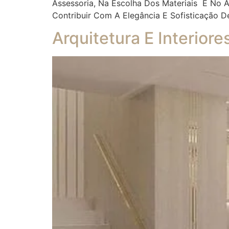
Assessoria, Na Escolha Dos Materiais E No
Contribuir Com A Elegância E Sofisticação D
Arquitetura E Interior