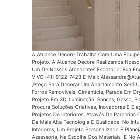
A Atuance Decore Trabalha Com Uma Equipe E
Projeto. A Atuance Decore Realizamos Noss
Um De Nossos Atendentes Escritório: Rua Enge
VIVO (41) 9122-7423 E-Mail: Alessandra@at
,Preço Para Decorar Um Apartamento Será U
Forros Removíveis, Cimentícia, Parede Em Dryw
Projeto Em 3D, Iluminação, Sancas, Gesso, Pe
Procura Soluções Criativas, Inovadoras E E
Projetos De Interiores. Através De Parcerias
Da Mais Alta Tecnologia E Qualidade. No In
Interiores, Um Projeto Personalizado E Plan
Assessoria, Na Escolha Dos Materiais E No