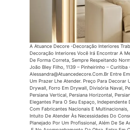
A Atuance Decore -Decoração Interiores Tra
Decoração Interiores Você Irá Encontrar A M
De Forma Correta, Sempre Respeitando Norm
João Bley Filho, 1139 – Pinheirinho – Curitib
Alessandra@atuancedecore.com.br Entre Em 
Um Prazer Lhe Atender. Preço Para Decorar 
Drywall, Forro Em Drywall, Divisória Naval, P
Persiana Vertical, Persiana Horizontal, Pers
Elegantes Para O Seu Espaço, Independente D
Com Fabricantes Nacionais E Multinacionais,
Intuito De Atender Às Necessidades Do Cons
Planejado Por Um Profissional, Além De Se A
E No Acompanhamento Da Obra. Entre Em Con