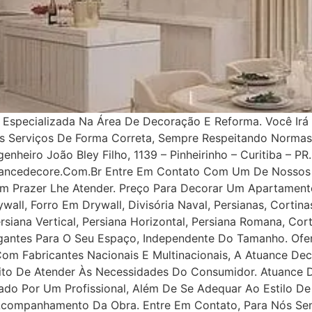
specializada Na Área De Decoração E Reforma. Você Irá 
os Serviços De Forma Correta, Sempre Respeitando Norma
nheiro João Bley Filho, 1139 – Pinheirinho – Curitiba – PR.
uancedecore.com.br Entre Em Contato Com Um De Nossos 
m Prazer Lhe Atender. Preço Para Decorar Um Apartamento
all, Forro Em Drywall, Divisória Naval, Persianas, Cortinas
rsiana Vertical, Persiana Horizontal, Persiana Romana, Co
legantes Para O Seu Espaço, Independente Do Tamanho. Ofe
 Com Fabricantes Nacionais E Multinacionais, A Atuance Dec
tuito De Atender Às Necessidades Do Consumidor. Atuance
ejado Por Um Profissional, Além De Se Adequar Ao Estilo D
 Acompanhamento Da Obra. Entre Em Contato, Para Nós Se