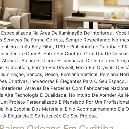
pecializada Na Área De Iluminação De Interiores . Você 
os Serviços De Forma Correta, Sempre Respeitando Norma
nheiro João Bley Filho, 1139 – Pinheirinho – Curitiba – PR.
uancedecore.com.br Entre Em Contato Com Um De Nossos 
e Atender. Atuance Decore – Iluminação De Interiores ,Pr
, Cimentícia, Parede Em Drywall, Forro Em Drywall, Divisór
, Iluminação, Sancas, Gesso, Persiana Vertical, Persiana Ho
ções Criativas, Inovadoras E Elegantes Para O Seu Espaço
 Interiores. Através De Parcerias Com Fabricantes Naciona
ais Alta Tecnologia E Qualidade. No Intuito De Atender À
 Um Projeto Personalizado E Planejado Por Um Profissiona
oria, Na Escolha Dos Materiais E No Acompanhamento Da O
m A Elegância E Sofisticação De Seu Projeto.
 Bairro Orleans Em Curitiba