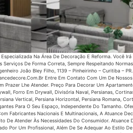
specializada Na Área De Decoração E Reforma. Você Irá 
os Serviços De Forma Correta, Sempre Respeitando Norma
nheiro João Bley Filho, 1139 – Pinheirinho – Curitiba – PR.
uancedecore.com.br Entre Em Contato Com Um De Nossos 
m Prazer Lhe Atender. Preço Para Decorar Um Apartamento
all, Forro Em Drywall, Divisória Naval, Persianas, Cortinas
rsiana Vertical, Persiana Horizontal, Persiana Romana, Co
legantes Para O Seu Espaço, Independente Do Tamanho. Ofe
 Com Fabricantes Nacionais E Multinacionais, A Atuance Dec
tuito De Atender Às Necessidades Do Consumidor. Atuance
ejado Por Um Profissional, Além De Se Adequar Ao Estilo D