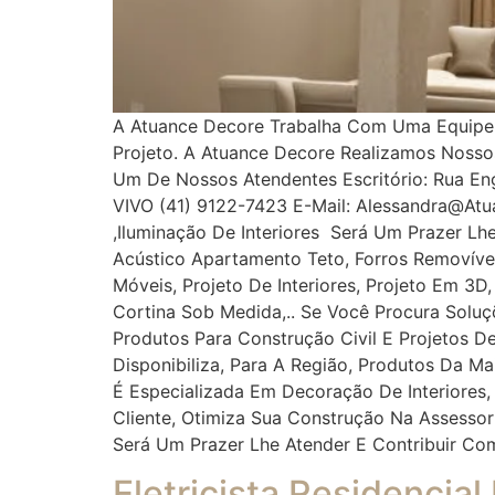
A Atuance Decore Trabalha Com Uma Equipe Es
Projeto. A Atuance Decore Realizamos Noss
Um De Nossos Atendentes Escritório: Rua Enge
VIVO (41) 9122-7423 E-Mail: Alessandra@at
,iluminação De Interiores Será Um Prazer Lh
Acústico Apartamento Teto, Forros Removíveis
Móveis, Projeto De Interiores, Projeto Em 3D
Cortina Sob Medida,.. Se Você Procura Solu
Produtos Para Construção Civil E Projetos De
Disponibiliza, Para A Região, Produtos Da M
É Especializada Em Decoração De Interiores,
Cliente, Otimiza Sua Construção Na Assess
Será Um Prazer Lhe Atender E Contribuir Co
Eletricista Residencial