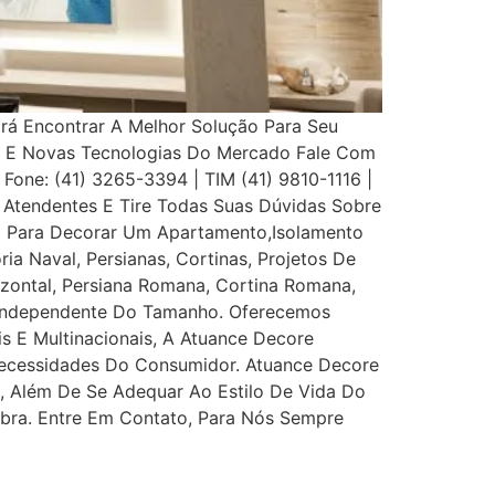
Irá Encontrar A Melhor Solução Para Seu
s E Novas Tecnologias Do Mercado Fale Com
 Fone: (41) 3265-3394 | TIM (41) 9810-1116 |
Atendentes E Tire Todas Suas Dúvidas Sobre
eço Para Decorar Um Apartamento,Isolamento
ia Naval, Persianas, Cortinas, Projetos De
rizontal, Persiana Romana, Cortina Romana,
, Independente Do Tamanho. Oferecemos
is E Multinacionais, A Atuance Decore
s Necessidades Do Consumidor. Atuance Decore
l, Além De Se Adequar Ao Estilo De Vida Do
bra. Entre Em Contato, Para Nós Sempre