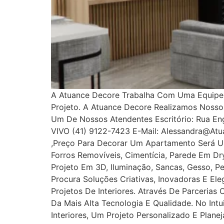
A Atuance Decore Trabalha Com Uma Equipe E
Projeto. A Atuance Decore Realizamos Noss
Um De Nossos Atendentes Escritório: Rua Enge
VIVO (41) 9122-7423 E-Mail: Alessandra@at
,Preço Para Decorar Um Apartamento Será U
Forros Removíveis, Cimentícia, Parede Em Dryw
Projeto Em 3D, Iluminação, Sancas, Gesso, Pe
Procura Soluções Criativas, Inovadoras E E
Projetos De Interiores. Através De Parcerias
Da Mais Alta Tecnologia E Qualidade. No In
Interiores, Um Projeto Personalizado E Plan