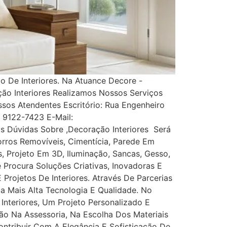
 De Interiores. Na Atuance Decore -
ção Interiores Realizamos Nossos Serviços
s Atendentes Escritório: Rua Engenheiro
1) 9122-7423 E-Mail:
 Dúvidas Sobre ,Decoração Interiores Será
rros Removíveis, Cimentícia, Parede Em
es, Projeto Em 3D, Iluminação, Sancas, Gesso,
ê Procura Soluções Criativas, Inovadoras E
rojetos De Interiores. Através De Parcerias
Da Mais Alta Tecnologia E Qualidade. No
nteriores, Um Projeto Personalizado E
ão Na Assessoria, Na Escolha Dos Materiais
tribuir Com A Elegância E Sofisticação De