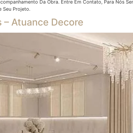
 Acompanhamento Da Obra. Entre Em Contato, Para Nós Se
e Seu Projeto.
es – Atuance Decore