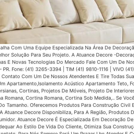
balha Com Uma Equipe Especializada Na Área De Decoração
elhor Solução Para Seu Projeto. A Atuance Decore -Decora
as E Novas Tecnologias Do Mercado Fale Com Um De Nosso
a – PR. Fone: (41) 3265-3394 | TIM (41) 9810-1116 | VIVO (4
Contato Com Um De Nossos Atendentes E Tire Todas Suas
Um Apartamento,Isolamento Acústico Apartamento Teto, Fo
ersianas, Cortinas, Projetos De Móveis, Projeto De Interior
iana Romana, Cortina Romana, Cortina Sob Medida,.. Se Voc
o Tamanho. Oferecemos Produtos Para Construção Civil E P
 A Atuance Decore Disponibiliza, Para A Região, Produtos 
umidor. Atuance Decore É Especializada Em Decoração De I
dequar Ao Estilo De Vida Do Cliente, Otimiza Sua Construç
tato, Para Nós Sempre Será Um Prazer Lhe Atender E Con