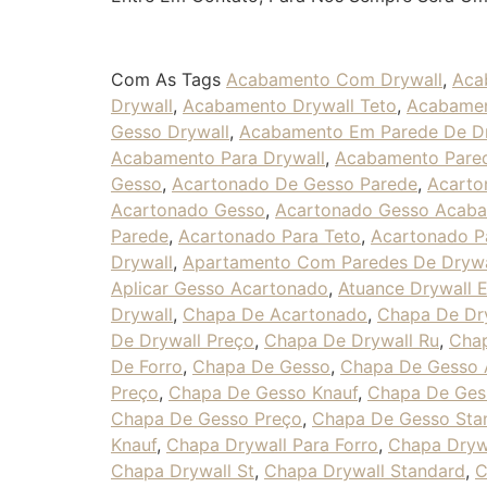
Com As Tags
Acabamento Com Drywall
,
Aca
Drywall
,
Acabamento Drywall Teto
,
Acabamen
Gesso Drywall
,
Acabamento Em Parede De Dr
Acabamento Para Drywall
,
Acabamento Pared
Gesso
,
Acartonado De Gesso Parede
,
Acarto
Acartonado Gesso
,
Acartonado Gesso Acab
Parede
,
Acartonado Para Teto
,
Acartonado P
Drywall
,
Apartamento Com Paredes De Drywa
Aplicar Gesso Acartonado
,
Atuance Drywall E
Drywall
,
Chapa De Acartonado
,
Chapa De Dr
De Drywall Preço
,
Chapa De Drywall Ru
,
Chap
De Forro
,
Chapa De Gesso
,
Chapa De Gesso 
Preço
,
Chapa De Gesso Knauf
,
Chapa De Gess
Chapa De Gesso Preço
,
Chapa De Gesso Sta
Knauf
,
Chapa Drywall Para Forro
,
Chapa Dryw
Chapa Drywall St
,
Chapa Drywall Standard
,
C