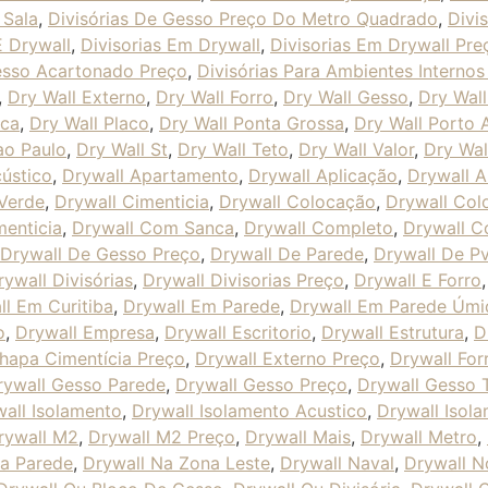
 Sala
,
Divisórias De Gesso Preço Do Metro Quadrado
,
Divi
E Drywall
,
Divisorias Em Drywall
,
Divisorias Em Drywall Pre
Gesso Acartonado Preço
,
Divisórias Para Ambientes Internos
,
Dry Wall Externo
,
Dry Wall Forro
,
Dry Wall Gesso
,
Dry Wall
aca
,
Dry Wall Placo
,
Dry Wall Ponta Grossa
,
Dry Wall Porto 
ao Paulo
,
Dry Wall St
,
Dry Wall Teto
,
Dry Wall Valor
,
Dry Wal
ústico
,
Drywall Apartamento
,
Drywall Aplicação
,
Drywall A
Verde
,
Drywall Cimenticia
,
Drywall Colocação
,
Drywall Col
enticia
,
Drywall Com Sanca
,
Drywall Completo
,
Drywall C
Drywall De Gesso Preço
,
Drywall De Parede
,
Drywall De P
rywall Divisórias
,
Drywall Divisorias Preço
,
Drywall E Forro
ll Em Curitiba
,
Drywall Em Parede
,
Drywall Em Parede Úmi
o
,
Drywall Empresa
,
Drywall Escritorio
,
Drywall Estrutura
,
D
hapa Cimentícia Preço
,
Drywall Externo Preço
,
Drywall For
rywall Gesso Parede
,
Drywall Gesso Preço
,
Drywall Gesso 
all Isolamento
,
Drywall Isolamento Acustico
,
Drywall Isol
rywall M2
,
Drywall M2 Preço
,
Drywall Mais
,
Drywall Metro
,
Na Parede
,
Drywall Na Zona Leste
,
Drywall Naval
,
Drywall N