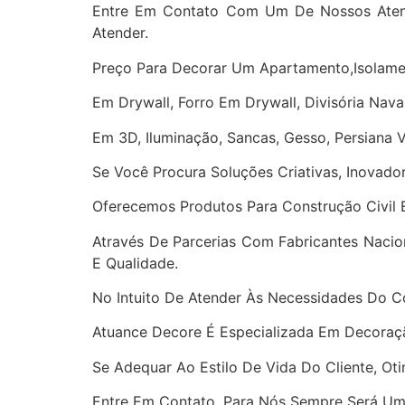
Entre Em Contato Com Um De Nossos Atend
Atender.
Preço Para Decorar Um Apartamento,Isolamen
Em Drywall, Forro Em Drywall, Divisória Naval
Em 3D, Iluminação, Sancas, Gesso, Persiana V
Se Você Procura Soluções Criativas, Inovad
Oferecemos Produtos Para Construção Civil E 
Através De Parcerias Com Fabricantes Nacion
E Qualidade.
No Intuito De Atender Às Necessidades Do C
Atuance Decore É Especializada Em Decoração
Se Adequar Ao Estilo De Vida Do Cliente, O
Entre Em Contato, Para Nós Sempre Será Um P