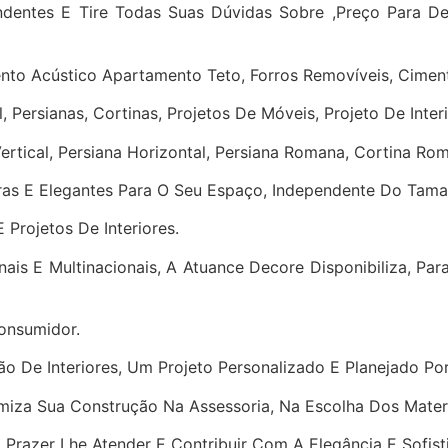
entes E Tire Todas Suas Dúvidas Sobre ,Preço Para D
to Acústico Apartamento Teto, Forros Removíveis, Ciment
, Persianas, Cortinas, Projetos De Móveis, Projeto De Interi
ertical, Persiana Horizontal, Persiana Romana, Cortina Ro
oras E Elegantes Para O Seu Espaço, Independente Do Tama
Projetos De Interiores.
ais E Multinacionais, A Atuance Decore Disponibiliza, Par
onsumidor.
 De Interiores, Um Projeto Personalizado E Planejado Por
timiza Sua Construção Na Assessoria, Na Escolha Dos Ma
razer Lhe Atender E Contribuir Com A Elegância E Sofist