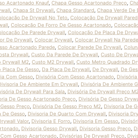
so Acartonado Knauf
,
Chapa Gesso Acartonado Preço
,
Cha
wall
,
Chapa St Drywall
,
Chapa Standard
,
Chapa Verde De 
locação De Drywall No Teto
,
Colocação De Drywall Pared
wall
,
Colocação De Forro De Gesso Acartonado
,
Colocaçã
locação De Parede Drywall
,
Colocação De Placa De Drywa
or De Drywall
,
Colocar Drywall
,
Colocar Drywall Na Pared
sso Acartonado Parede
,
Colocar Parede De Drywall
,
Colun
osta Drywall
,
Custo Da Parede De Drywall
,
Custo De Drywa
o Drywall M2
,
Custo M2 Drywall
,
Custo Metro Quadrado Dr
o Placa De Gesso
,
Da Placa De Drywall
,
De Drywall
,
De Ges
ria Com Gesso
,
Divisória Com Gesso Acartonado
,
Divisóri
Divisoria De Ambiente Em Drywall
,
Divisória De Ambiente 
visória De Drywall Para Sala
,
Divisória De Drywall Preço M
oria De Gesso Acartonado Preço
,
Divisória De Gesso Drywa
e Gesso Preço
,
Divisória De Gesso Preço M2
,
Divisoria De G
ca De Gesso
,
Divisoria De Quarto Com Drywall
,
Divisoria Dr
Drywall Valor
,
Divisoria E Forro
,
Divisoria Em Gesso
,
Divisó
artonado
,
Divisoria Gesso Drywall
,
Divisoria Gesso Preço
,
D
s Com Gesso Acartonado
,
Divisórias De Drywall Preço
,
Divi