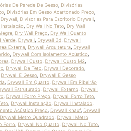
sórias De Parede De Gesso
,
Divisórias
ço
,
Divisórias Em Gesso Acartonado Preço
,
 Drywall
,
Divisorias Para Escritorio Drywall
,
 Instalação
,
Dry Wall No Teto
,
Dry Wall
Alegre
,
Dry Wall Preço
,
Dry Wall Quanto
l Verde
,
Drywall
,
Drywall 3d
,
Drywall
rea Externa
,
Drywall Arquitetura
,
Drywall
orido
,
Drywall Com Isolamento Acústico
,
ores
,
Drywall Custo
,
Drywall Custo M2
,
vc
,
Drywall De Teto
,
Drywall Decorado
,
,
Drywall E Gesso
,
Drywall E Gesso
da
,
Drywall Em Quarto
,
Drywall Em Ribeirão
rywall Estruturado
,
Drywall Externo
,
Drywall
ro
,
Drywall Forro Preço
,
Drywall Forro Teto
,
Teto
,
Drywall Instalação
,
Drywall Instalado
,
amento Acústico Preço
,
Drywall Knauf
,
Drywall
Drywall Metro Quadrado
,
Drywall Metro
o Forro
,
Drywall No Quarto
,
Drywall No Teto
,