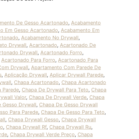
mento De Gesso Acartonado
,
Acabamento
o Em Gesso Acartonado
,
Acabamento Em
rtonado
,
Acabamento No Drywall
,
to Drywall
,
Acartonado
,
Acartonado De
rtonado Drywall
,
Acartonado Forro
,
,
Acartonado Para Forro
,
Acartonado Para
Com Drywall
,
Apartamento Com Parede De
s
,
Aplicação Drywall
,
Aplicar Drywall Parede
,
ywall
,
Chapa Acartonado
,
Chapa Acartonado
a Parede
,
Chapa De Drywall Para Teto
,
Chapa
ywall Valor
,
Chapa De Drywall Verde
,
Chapa
 Gesso Drywall
,
Chapa De Gesso Drywall
sso Para Parede
,
Chapa De Gesso Para Teto
,
ll
,
Chapa Drywall Gesso
,
Chapa Drywall
ço
,
Chapa Drywall Rf
,
Chapa Drywall Ru
,
rde
,
Chapa Drywall Verde Preço
,
Chapa