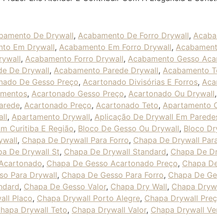
bamento De Drywall
,
Acabamento De Forro Drywall
,
Acaba
to Em Drywall
,
Acabamento Em Forro Drywall
,
Acabament
ywall
,
Acabamento Forro Drywall
,
Acabamento Gesso Aca
e De Drywall
,
Acabamento Parede Drywall
,
Acabamento Te
nado De Gesso Preço
,
Acartonado Divisórias E Forros
,
Aca
amentos
,
Acartonado Gesso Preço
,
Acartonado Ou Drywall
arede
,
Acartonado Preço
,
Acartonado Teto
,
Apartamento 
ll
,
Apartamento Drywall
,
Aplicação De Drywall Em Parede
m Curitiba E Região
,
Bloco De Gesso Ou Drywall
,
Bloco Dr
ywall
,
Chapa De Drywall Para Forro
,
Chapa De Drywall Par
a De Drywall St
,
Chapa De Drywall Standard
,
Chapa De Dr
Acartonado
,
Chapa De Gesso Acartonado Preço
,
Chapa De
o Para Drywall
,
Chapa De Gesso Para Forro
,
Chapa De Ge
ndard
,
Chapa De Gesso Valor
,
Chapa Dry Wall
,
Chapa Drywa
all Placo
,
Chapa Drywall Porto Alegre
,
Chapa Drywall Pre
hapa Drywall Teto
,
Chapa Drywall Valor
,
Chapa Drywall Ve