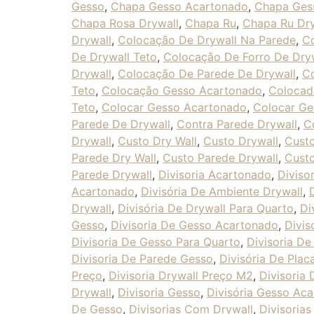
Gesso
,
Chapa Gesso Acartonado
,
Chapa Ges
Chapa Rosa Drywall
,
Chapa Ru
,
Chapa Ru Dry
Drywall
,
Colocação De Drywall Na Parede
,
Co
De Drywall Teto
,
Colocação De Forro De Dry
Drywall
,
Colocação De Parede De Drywall
,
Co
Teto
,
Colocação Gesso Acartonado
,
Colocad
Teto
,
Colocar Gesso Acartonado
,
Colocar Ge
Parede De Drywall
,
Contra Parede Drywall
,
C
Drywall
,
Custo Dry Wall
,
Custo Drywall
,
Cust
Parede Dry Wall
,
Custo Parede Drywall
,
Cust
Parede Drywall
,
Divisoria Acartonado
,
Diviso
Acartonado
,
Divisória De Ambiente Drywall
,
Drywall
,
Divisória De Drywall Para Quarto
,
Di
Gesso
,
Divisoria De Gesso Acartonado
,
Divis
Divisoria De Gesso Para Quarto
,
Divisoria D
Divisoria De Parede Gesso
,
Divisória De Pla
Preço
,
Divisoria Drywall Preço M2
,
Divisoria 
Drywall
,
Divisoria Gesso
,
Divisória Gesso Ac
De Gesso
,
Divisorias Com Drywall
,
Divisoria