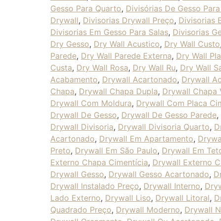
Gesso Para Quarto
,
Divisórias De Gesso Para
Drywall
,
Divisorias Drywall Preço
,
Divisorias 
Divisorias Em Gesso Para Salas
,
Divisorias 
Dry Gesso
,
Dry Wall Acustico
,
Dry Wall Custo
Parede
,
Dry Wall Parede Externa
,
Dry Wall Pl
Custa
,
Dry Wall Rosa
,
Dry Wall Ru
,
Dry Wall S
Acabamento
,
Drywall Acartonado
,
Drywall Ac
Chapa
,
Drywall Chapa Dupla
,
Drywall Chapa 
Drywall Com Moldura
,
Drywall Com Placa Cim
Drywall De Gesso
,
Drywall De Gesso Parede
,
Drywall Divisoria
,
Drywall Divisoria Quarto
,
D
Acartonado
,
Drywall Em Apartamento
,
Drywa
Preto
,
Drywall Em São Paulo
,
Drywall Em Tet
Externo Chapa Cimentícia
,
Drywall Externo C
Drywall Gesso
,
Drywall Gesso Acartonado
,
D
Drywall Instalado Preço
,
Drywall Interno
,
Dryw
Lado Externo
,
Drywall Liso
,
Drywall Litoral
,
D
Quadrado Preço
,
Drywall Moderno
,
Drywall 