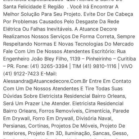
Santa Felicidade E Região . Você Irá Encontrar A
Melhor Solução Para Seu Projeto. Evite Dor De Cabeça
Por Problemas Causados Pelo Desgaste Da Rede
Elétrica Ou Falhas Inevitáveis. A Atuance Decore
Realizamos Nossos Serviços De Forma Correta, Sempre
Respeitando Normas E Novas Tecnologias Do Mercado
Fale Com Um De Nossos Atendentes Escritório: Rua
Engenheiro João Bley Filho, 1139 – Pinheirinho – Curitiba
– PR. Fone: (41) 3265-3394 | TIM (41) 9810-1116 | VIVO
(41) 9122-7423 E-Mail:
Alessandra@atuancedecore.com.br Entre Em Contato
Com Um De Nossos Atendentes E Tire Todas Suas
Dúvidas Sobre Eletricista Residencial Bairro Orleans,
Será Um Prazer Lhe Atender. Eletricista Residencial
Bairro Orleans, Forros Removíveis, Cimentícia, Parede
Em Drywall, Forro Em Drywall, Divisória Naval,
Persianas, Cortinas, Projetos De Móveis, Projeto De
Interiores, Projeto Em 3D, Iluminação, Sancas, Gesso,