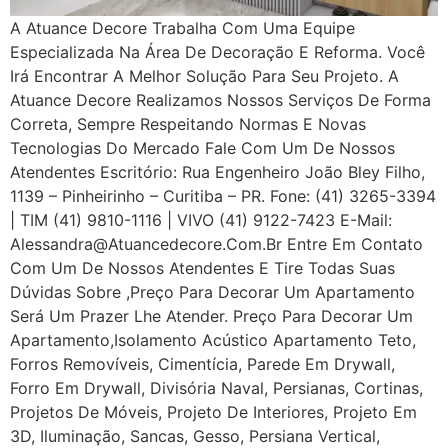
A Atuance Decore Trabalha Com Uma Equipe
Especializada Na Área De Decoração E Reforma. Você
Irá Encontrar A Melhor Solução Para Seu Projeto. A
Atuance Decore Realizamos Nossos Serviços De Forma
Correta, Sempre Respeitando Normas E Novas
Tecnologias Do Mercado Fale Com Um De Nossos
Atendentes Escritório: Rua Engenheiro João Bley Filho,
1139 – Pinheirinho – Curitiba – PR. Fone: (41) 3265-3394
| TIM (41) 9810-1116 | VIVO (41) 9122-7423 E-Mail:
Alessandra@atuancedecore.com.br Entre Em Contato
Com Um De Nossos Atendentes E Tire Todas Suas
Dúvidas Sobre ,Preço Para Decorar Um Apartamento
Será Um Prazer Lhe Atender. Preço Para Decorar Um
Apartamento,Isolamento Acústico Apartamento Teto,
Forros Removíveis, Cimentícia, Parede Em Drywall,
Forro Em Drywall, Divisória Naval, Persianas, Cortinas,
Projetos De Móveis, Projeto De Interiores, Projeto Em
3D, Iluminação, Sancas, Gesso, Persiana Vertical,