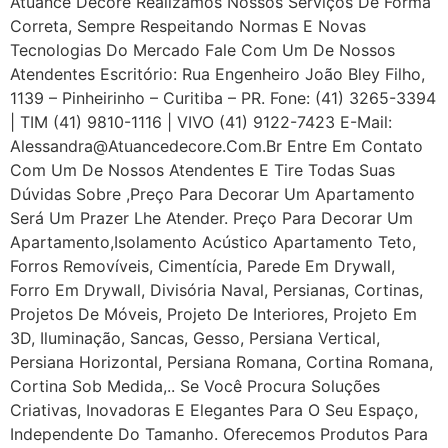
Atuance Decore Realizamos Nossos Serviços De Forma
Correta, Sempre Respeitando Normas E Novas
Tecnologias Do Mercado Fale Com Um De Nossos
Atendentes Escritório: Rua Engenheiro João Bley Filho,
1139 – Pinheirinho – Curitiba – PR. Fone: (41) 3265-3394
| TIM (41) 9810-1116 | VIVO (41) 9122-7423 E-Mail:
Alessandra@atuancedecore.com.br Entre Em Contato
Com Um De Nossos Atendentes E Tire Todas Suas
Dúvidas Sobre ,Preço Para Decorar Um Apartamento
Será Um Prazer Lhe Atender. Preço Para Decorar Um
Apartamento,Isolamento Acústico Apartamento Teto,
Forros Removíveis, Cimentícia, Parede Em Drywall,
Forro Em Drywall, Divisória Naval, Persianas, Cortinas,
Projetos De Móveis, Projeto De Interiores, Projeto Em
3D, Iluminação, Sancas, Gesso, Persiana Vertical,
Persiana Horizontal, Persiana Romana, Cortina Romana,
Cortina Sob Medida,.. Se Você Procura Soluções
Criativas, Inovadoras E Elegantes Para O Seu Espaço,
Independente Do Tamanho. Oferecemos Produtos Para