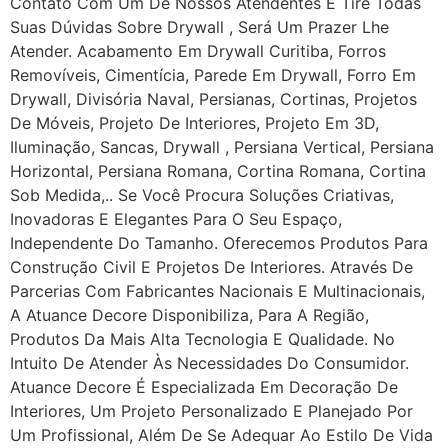
Contato Com Um De Nossos Atendentes E Tire Todas
Suas Dúvidas Sobre Drywall ‎, Será Um Prazer Lhe
Atender. Acabamento Em Drywall Curitiba, Forros
Removíveis, Cimentícia, Parede Em Drywall, Forro Em
Drywall, Divisória Naval, Persianas, Cortinas, Projetos
De Móveis, Projeto De Interiores, Projeto Em 3D,
Iluminação, Sancas, Drywall , Persiana Vertical, Persiana
Horizontal, Persiana Romana, Cortina Romana, Cortina
Sob Medida,.. Se Você Procura Soluções Criativas,
Inovadoras E Elegantes Para O Seu Espaço,
Independente Do Tamanho. Oferecemos Produtos Para
Construção Civil E Projetos De Interiores. Através De
Parcerias Com Fabricantes Nacionais E Multinacionais,
A Atuance Decore Disponibiliza, Para A Região,
Produtos Da Mais Alta Tecnologia E Qualidade. No
Intuito De Atender Às Necessidades Do Consumidor.
Atuance Decore É Especializada Em Decoração De
Interiores, Um Projeto Personalizado E Planejado Por
Um Profissional, Além De Se Adequar Ao Estilo De Vida