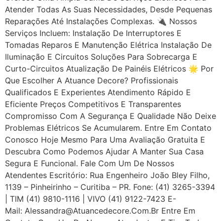
Atender Todas As Suas Necessidades, Desde Pequenas
Reparações Até Instalações Complexas. 🔌 Nossos
Serviços Incluem: Instalação De Interruptores E
Tomadas Reparos E Manutenção Elétrica Instalação De
Iluminação E Circuitos Soluções Para Sobrecarga E
Curto-Circuitos Atualização De Painéis Elétricos 🌟 Por
Que Escolher A Atuance Decore? Profissionais
Qualificados E Experientes Atendimento Rápido E
Eficiente Preços Competitivos E Transparentes
Compromisso Com A Segurança E Qualidade Não Deixe
Problemas Elétricos Se Acumularem. Entre Em Contato
Conosco Hoje Mesmo Para Uma Avaliação Gratuita E
Descubra Como Podemos Ajudar A Manter Sua Casa
Segura E Funcional. Fale Com Um De Nossos
Atendentes Escritório: Rua Engenheiro João Bley Filho,
1139 – Pinheirinho – Curitiba – PR. Fone: (41) 3265-3394
| TIM (41) 9810-1116 | VIVO (41) 9122-7423 E-
Mail: Alessandra@atuancedecore.com.br Entre Em