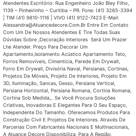
Atendentes Escritório: Rua Engenheiro João Bley Filho,
1139 – Pinheirinho – Curitiba – PR. Fone: (41) 3265-3394
| TIM (41) 9810-1116 | VIVO (41) 9122-7423 E-Mail:
Alessandra@atuancedecore.com.br Entre Em Contato
Com Um De Nossos Atendentes E Tire Todas Suas
Dúvidas Sobre ,Decoração Interiores Será Um Prazer
Lhe Atender. Preço Para Decorar Um
Apartamento,Isolamento Acústico Apartamento Teto,
Forros Removíveis, Cimentícia, Parede Em Drywall,
Forro Em Drywall, Divisória Naval, Persianas, Cortinas,
Projetos De Móveis, Projeto De Interiores, Projeto Em
3D, Iluminação, Sancas, Gesso, Persiana Vertical,
Persiana Horizontal, Persiana Romana, Cortina Romana,
Cortina Sob Medida,.. Se Você Procura Soluções
Criativas, Inovadoras E Elegantes Para O Seu Espaço,
Independente Do Tamanho. Oferecemos Produtos Para
Construção Civil E Projetos De Interiores. Através De
Parcerias Com Fabricantes Nacionais E Multinacionais,
A Atuance Decore Disponibiliza, Para A Região,