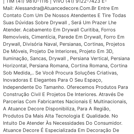
| TIM (41) 9810-1116 | VIVO (41) 9122-7423 E-
Mail: Alessandra@atuancedecore.com.br Entre Em
Contato Com Um De Nossos Atendentes E Tire Todas
Suas Dúvidas Sobre Drywall ‎, Será Um Prazer Lhe
Atender. Acabamento Em Drywall Curitiba, Forros
Removíveis, Cimentícia, Parede Em Drywall, Forro Em
Drywall, Divisória Naval, Persianas, Cortinas, Projetos
De Móveis, Projeto De Interiores, Projeto Em 3D,
Iluminação, Sancas, Drywall , Persiana Vertical, Persiana
Horizontal, Persiana Romana, Cortina Romana, Cortina
Sob Medida,.. Se Você Procura Soluções Criativas,
Inovadoras E Elegantes Para O Seu Espaço,
Independente Do Tamanho. Oferecemos Produtos Para
Construção Civil E Projetos De Interiores. Através De
Parcerias Com Fabricantes Nacionais E Multinacionais,
A Atuance Decore Disponibiliza, Para A Região,
Produtos Da Mais Alta Tecnologia E Qualidade. No
Intuito De Atender Às Necessidades Do Consumidor.
Atuance Decore É Especializada Em Decoração De