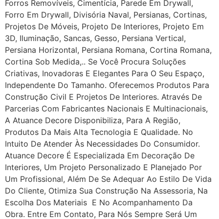
Forros Removíveis, Cimentícia, Parede Em Drywall,
Forro Em Drywall, Divisória Naval, Persianas, Cortinas,
Projetos De Móveis, Projeto De Interiores, Projeto Em
3D, Iluminação, Sancas, Gesso, Persiana Vertical,
Persiana Horizontal, Persiana Romana, Cortina Romana,
Cortina Sob Medida,.. Se Você Procura Soluções
Criativas, Inovadoras E Elegantes Para O Seu Espaço,
Independente Do Tamanho. Oferecemos Produtos Para
Construção Civil E Projetos De Interiores. Através De
Parcerias Com Fabricantes Nacionais E Multinacionais,
A Atuance Decore Disponibiliza, Para A Região,
Produtos Da Mais Alta Tecnologia E Qualidade. No
Intuito De Atender Às Necessidades Do Consumidor.
Atuance Decore É Especializada Em Decoração De
Interiores, Um Projeto Personalizado E Planejado Por
Um Profissional, Além De Se Adequar Ao Estilo De Vida
Do Cliente, Otimiza Sua Construção Na Assessoria, Na
Escolha Dos Materiais E No Acompanhamento Da
Obra. Entre Em Contato, Para Nós Sempre Será Um