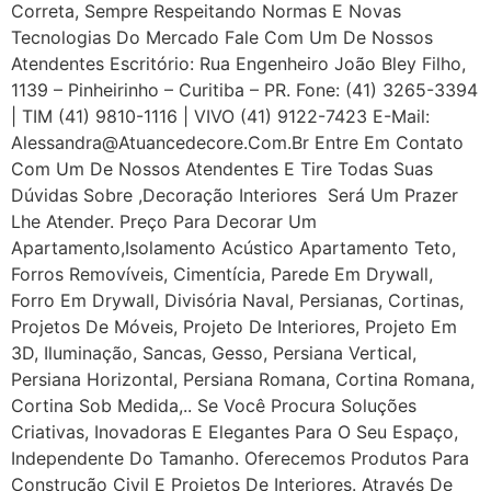
Correta, Sempre Respeitando Normas E Novas
Tecnologias Do Mercado Fale Com Um De Nossos
Atendentes Escritório: Rua Engenheiro João Bley Filho,
1139 – Pinheirinho – Curitiba – PR. Fone: (41) 3265-3394
| TIM (41) 9810-1116 | VIVO (41) 9122-7423 E-Mail:
Alessandra@atuancedecore.com.br Entre Em Contato
Com Um De Nossos Atendentes E Tire Todas Suas
Dúvidas Sobre ,Decoração Interiores Será Um Prazer
Lhe Atender. Preço Para Decorar Um
Apartamento,Isolamento Acústico Apartamento Teto,
Forros Removíveis, Cimentícia, Parede Em Drywall,
Forro Em Drywall, Divisória Naval, Persianas, Cortinas,
Projetos De Móveis, Projeto De Interiores, Projeto Em
3D, Iluminação, Sancas, Gesso, Persiana Vertical,
Persiana Horizontal, Persiana Romana, Cortina Romana,
Cortina Sob Medida,.. Se Você Procura Soluções
Criativas, Inovadoras E Elegantes Para O Seu Espaço,
Independente Do Tamanho. Oferecemos Produtos Para
Construção Civil E Projetos De Interiores. Através De