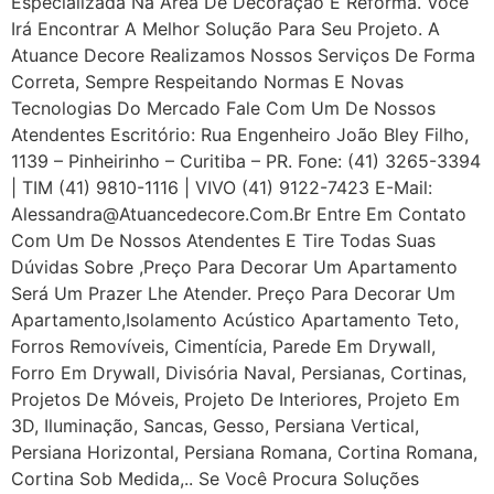
Especializada Na Área De Decoração E Reforma. Você
Irá Encontrar A Melhor Solução Para Seu Projeto. A
Atuance Decore Realizamos Nossos Serviços De Forma
Correta, Sempre Respeitando Normas E Novas
Tecnologias Do Mercado Fale Com Um De Nossos
Atendentes Escritório: Rua Engenheiro João Bley Filho,
1139 – Pinheirinho – Curitiba – PR. Fone: (41) 3265-3394
| TIM (41) 9810-1116 | VIVO (41) 9122-7423 E-Mail:
Alessandra@atuancedecore.com.br Entre Em Contato
Com Um De Nossos Atendentes E Tire Todas Suas
Dúvidas Sobre ,Preço Para Decorar Um Apartamento
Será Um Prazer Lhe Atender. Preço Para Decorar Um
Apartamento,Isolamento Acústico Apartamento Teto,
Forros Removíveis, Cimentícia, Parede Em Drywall,
Forro Em Drywall, Divisória Naval, Persianas, Cortinas,
Projetos De Móveis, Projeto De Interiores, Projeto Em
3D, Iluminação, Sancas, Gesso, Persiana Vertical,
Persiana Horizontal, Persiana Romana, Cortina Romana,
Cortina Sob Medida,.. Se Você Procura Soluções