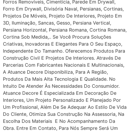
Forros Removíveis, Cimentícia, Parede Em Drywall,
Forro Em Drywall, Divisória Naval, Persianas, Cortinas,
Projetos De Móveis, Projeto De Interiores, Projeto Em
3D, Iluminação, Sancas, Gesso, Persiana Vertical,
Persiana Horizontal, Persiana Romana, Cortina Romana,
Cortina Sob Medida,.. Se Você Procura Soluções
Criativas, Inovadoras E Elegantes Para O Seu Espaço,
Independente Do Tamanho. Oferecemos Produtos Para
Construção Civil E Projetos De Interiores. Através De
Parcerias Com Fabricantes Nacionais E Multinacionais,
A Atuance Decore Disponibiliza, Para A Região,
Produtos Da Mais Alta Tecnologia E Qualidade. No
Intuito De Atender Às Necessidades Do Consumidor.
Atuance Decore É Especializada Em Decoração De
Interiores, Um Projeto Personalizado E Planejado Por
Um Profissional, Além De Se Adequar Ao Estilo De Vida
Do Cliente, Otimiza Sua Construção Na Assessoria, Na
Escolha Dos Materiais E No Acompanhamento Da
Obra. Entre Em Contato, Para Nós Sempre Será Um