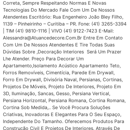
Correta, Sempre Respeitando Normas E Novas
Tecnologias Do Mercado Fale Com Um De Nossos
Atendentes Escritório: Rua Engenheiro João Bley Filho,
1139 – Pinheirinho – Curitiba – PR. Fone: (41) 3265-3394
| TIM (41) 9810-1116 | VIVO (41) 9122-7423 E-Mail:
Alessandra@atuancedecore.com.br Entre Em Contato
Com Um De Nossos Atendentes E Tire Todas Suas
Dúvidas Sobre ,Decoração Interiores Será Um Prazer
Lhe Atender. Preço Para Decorar Um
Apartamento,Isolamento Acústico Apartamento Teto,
Forros Removíveis, Cimentícia, Parede Em Drywall,
Forro Em Drywall, Divisória Naval, Persianas, Cortinas,
Projetos De Móveis, Projeto De Interiores, Projeto Em
3D, Iluminação, Sancas, Gesso, Persiana Vertical,
Persiana Horizontal, Persiana Romana, Cortina Romana,
Cortina Sob Medida,.. Se Você Procura Soluções
Criativas, Inovadoras E Elegantes Para O Seu Espaço,
Independente Do Tamanho. Oferecemos Produtos Para
Construção Civil E Projetos De Interiores. Através De