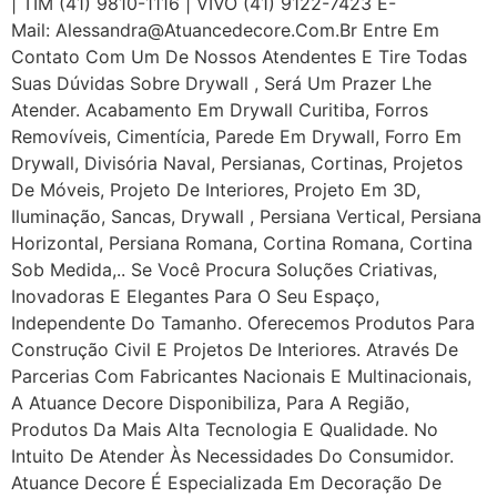
| TIM (41) 9810-1116 | VIVO (41) 9122-7423 E-
Mail: Alessandra@atuancedecore.com.br Entre Em
Contato Com Um De Nossos Atendentes E Tire Todas
Suas Dúvidas Sobre Drywall ‎, Será Um Prazer Lhe
Atender. Acabamento Em Drywall Curitiba, Forros
Removíveis, Cimentícia, Parede Em Drywall, Forro Em
Drywall, Divisória Naval, Persianas, Cortinas, Projetos
De Móveis, Projeto De Interiores, Projeto Em 3D,
Iluminação, Sancas, Drywall , Persiana Vertical, Persiana
Horizontal, Persiana Romana, Cortina Romana, Cortina
Sob Medida,.. Se Você Procura Soluções Criativas,
Inovadoras E Elegantes Para O Seu Espaço,
Independente Do Tamanho. Oferecemos Produtos Para
Construção Civil E Projetos De Interiores. Através De
Parcerias Com Fabricantes Nacionais E Multinacionais,
A Atuance Decore Disponibiliza, Para A Região,
Produtos Da Mais Alta Tecnologia E Qualidade. No
Intuito De Atender Às Necessidades Do Consumidor.
Atuance Decore É Especializada Em Decoração De