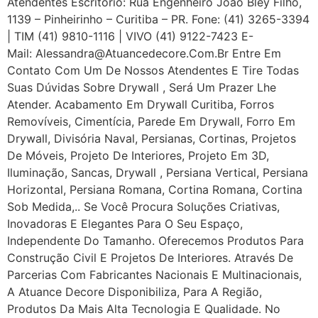
Atendentes Escritório: Rua Engenheiro João Bley Filho,
1139 – Pinheirinho – Curitiba – PR. Fone: (41) 3265-3394
| TIM (41) 9810-1116 | VIVO (41) 9122-7423 E-
Mail: Alessandra@atuancedecore.com.br Entre Em
Contato Com Um De Nossos Atendentes E Tire Todas
Suas Dúvidas Sobre Drywall ‎, Será Um Prazer Lhe
Atender. Acabamento Em Drywall Curitiba, Forros
Removíveis, Cimentícia, Parede Em Drywall, Forro Em
Drywall, Divisória Naval, Persianas, Cortinas, Projetos
De Móveis, Projeto De Interiores, Projeto Em 3D,
Iluminação, Sancas, Drywall , Persiana Vertical, Persiana
Horizontal, Persiana Romana, Cortina Romana, Cortina
Sob Medida,.. Se Você Procura Soluções Criativas,
Inovadoras E Elegantes Para O Seu Espaço,
Independente Do Tamanho. Oferecemos Produtos Para
Construção Civil E Projetos De Interiores. Através De
Parcerias Com Fabricantes Nacionais E Multinacionais,
A Atuance Decore Disponibiliza, Para A Região,
Produtos Da Mais Alta Tecnologia E Qualidade. No