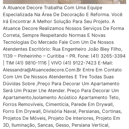
A Atuance Decore Trabalha Com Uma Equipe
Especializada Na Área De Decoração E Reforma. Você
Irá Encontrar A Melhor Solução Para Seu Projeto. A
Atuance Decore Realizamos Nossos Serviços De Forma
Correta, Sempre Respeitando Normas E Novas
Tecnologias Do Mercado Fale Com Um De Nossos
Atendentes Escritório: Rua Engenheiro João Bley Filho,
1139 – Pinheirinho – Curitiba – PR. Fone: (41) 3265-3394
| TIM (41) 9810-1116 | VIVO (41) 9122-7423 E-Mail:
Alessandra@atuancedecore.com.br Entre Em Contato
Com Um De Nossos Atendentes E Tire Todas Suas
Dúvidas Sobre ,Preço Para Decorar Um Apartamento
Será Um Prazer Lhe Atender. Preço Para Decorar Um
Apartamento,Isolamento Acústico Apartamento Teto,
Forros Removíveis, Cimentícia, Parede Em Drywall,
Forro Em Drywall, Divisória Naval, Persianas, Cortinas,
Projetos De Móveis, Projeto De Interiores, Projeto Em
3D, Iluminação, Sancas, Gesso, Persiana Vertical,