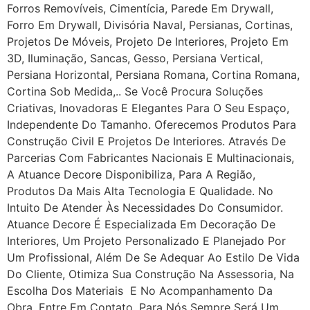
Forros Removíveis, Cimentícia, Parede Em Drywall,
Forro Em Drywall, Divisória Naval, Persianas, Cortinas,
Projetos De Móveis, Projeto De Interiores, Projeto Em
3D, Iluminação, Sancas, Gesso, Persiana Vertical,
Persiana Horizontal, Persiana Romana, Cortina Romana,
Cortina Sob Medida,.. Se Você Procura Soluções
Criativas, Inovadoras E Elegantes Para O Seu Espaço,
Independente Do Tamanho. Oferecemos Produtos Para
Construção Civil E Projetos De Interiores. Através De
Parcerias Com Fabricantes Nacionais E Multinacionais,
A Atuance Decore Disponibiliza, Para A Região,
Produtos Da Mais Alta Tecnologia E Qualidade. No
Intuito De Atender Às Necessidades Do Consumidor.
Atuance Decore É Especializada Em Decoração De
Interiores, Um Projeto Personalizado E Planejado Por
Um Profissional, Além De Se Adequar Ao Estilo De Vida
Do Cliente, Otimiza Sua Construção Na Assessoria, Na
Escolha Dos Materiais E No Acompanhamento Da
Obra. Entre Em Contato, Para Nós Sempre Será Um