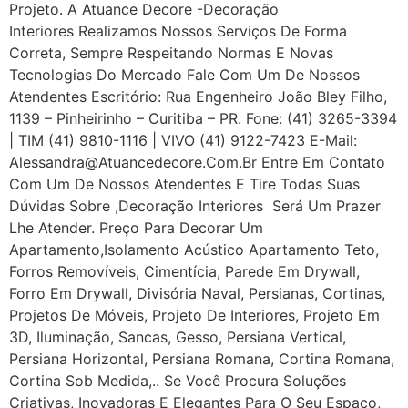
Projeto. A Atuance Decore -Decoração
Interiores Realizamos Nossos Serviços De Forma
Correta, Sempre Respeitando Normas E Novas
Tecnologias Do Mercado Fale Com Um De Nossos
Atendentes Escritório: Rua Engenheiro João Bley Filho,
1139 – Pinheirinho – Curitiba – PR. Fone: (41) 3265-3394
| TIM (41) 9810-1116 | VIVO (41) 9122-7423 E-Mail:
Alessandra@atuancedecore.com.br Entre Em Contato
Com Um De Nossos Atendentes E Tire Todas Suas
Dúvidas Sobre ,Decoração Interiores Será Um Prazer
Lhe Atender. Preço Para Decorar Um
Apartamento,Isolamento Acústico Apartamento Teto,
Forros Removíveis, Cimentícia, Parede Em Drywall,
Forro Em Drywall, Divisória Naval, Persianas, Cortinas,
Projetos De Móveis, Projeto De Interiores, Projeto Em
3D, Iluminação, Sancas, Gesso, Persiana Vertical,
Persiana Horizontal, Persiana Romana, Cortina Romana,
Cortina Sob Medida,.. Se Você Procura Soluções
Criativas, Inovadoras E Elegantes Para O Seu Espaço,