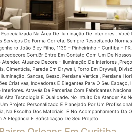
pecializada Na Área De Iluminação De Interiores . Você 
os Serviços De Forma Correta, Sempre Respeitando Norma
nheiro João Bley Filho, 1139 – Pinheirinho – Curitiba – PR.
uancedecore.com.br Entre Em Contato Com Um De Nossos 
e Atender. Atuance Decore – Iluminação De Interiores ,Pr
, Cimentícia, Parede Em Drywall, Forro Em Drywall, Divisór
, Iluminação, Sancas, Gesso, Persiana Vertical, Persiana Ho
ções Criativas, Inovadoras E Elegantes Para O Seu Espaço
 Interiores. Através De Parcerias Com Fabricantes Naciona
ais Alta Tecnologia E Qualidade. No Intuito De Atender À
 Um Projeto Personalizado E Planejado Por Um Profissiona
oria, Na Escolha Dos Materiais E No Acompanhamento Da O
m A Elegância E Sofisticação De Seu Projeto.
 Bairro Orleans Em Curitiba