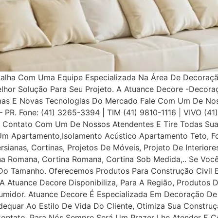
balha Com Uma Equipe Especializada Na Área De Decoração
elhor Solução Para Seu Projeto. A Atuance Decore -Decora
as E Novas Tecnologias Do Mercado Fale Com Um De Nosso
a – PR. Fone: (41) 3265-3394 | TIM (41) 9810-1116 | VIVO (4
Contato Com Um De Nossos Atendentes E Tire Todas Suas
Um Apartamento,Isolamento Acústico Apartamento Teto, Fo
ersianas, Cortinas, Projetos De Móveis, Projeto De Interior
iana Romana, Cortina Romana, Cortina Sob Medida,.. Se Voc
o Tamanho. Oferecemos Produtos Para Construção Civil E P
 A Atuance Decore Disponibiliza, Para A Região, Produtos 
umidor. Atuance Decore É Especializada Em Decoração De I
dequar Ao Estilo De Vida Do Cliente, Otimiza Sua Construç
tato, Para Nós Sempre Será Um Prazer Lhe Atender E Con