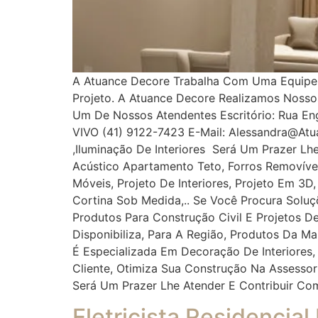
A Atuance Decore Trabalha Com Uma Equipe Es
Projeto. A Atuance Decore Realizamos Noss
Um De Nossos Atendentes Escritório: Rua Enge
VIVO (41) 9122-7423 E-Mail: Alessandra@at
,iluminação De Interiores Será Um Prazer Lh
Acústico Apartamento Teto, Forros Removíveis
Móveis, Projeto De Interiores, Projeto Em 3D
Cortina Sob Medida,.. Se Você Procura Solu
Produtos Para Construção Civil E Projetos De
Disponibiliza, Para A Região, Produtos Da M
É Especializada Em Decoração De Interiores,
Cliente, Otimiza Sua Construção Na Assess
Será Um Prazer Lhe Atender E Contribuir Co
Eletricista Residencial