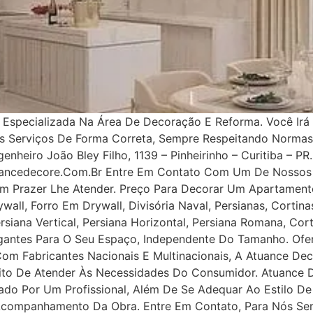
specializada Na Área De Decoração E Reforma. Você Irá 
os Serviços De Forma Correta, Sempre Respeitando Norma
nheiro João Bley Filho, 1139 – Pinheirinho – Curitiba – PR.
uancedecore.com.br Entre Em Contato Com Um De Nossos 
m Prazer Lhe Atender. Preço Para Decorar Um Apartamento
all, Forro Em Drywall, Divisória Naval, Persianas, Cortinas
rsiana Vertical, Persiana Horizontal, Persiana Romana, Co
legantes Para O Seu Espaço, Independente Do Tamanho. Ofe
 Com Fabricantes Nacionais E Multinacionais, A Atuance Dec
tuito De Atender Às Necessidades Do Consumidor. Atuance
ejado Por Um Profissional, Além De Se Adequar Ao Estilo D
 Acompanhamento Da Obra. Entre Em Contato, Para Nós Se