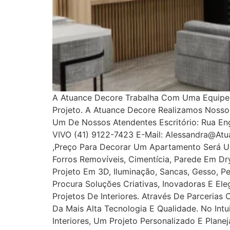
A Atuance Decore Trabalha Com Uma Equipe E
Projeto. A Atuance Decore Realizamos Noss
Um De Nossos Atendentes Escritório: Rua Enge
VIVO (41) 9122-7423 E-Mail: Alessandra@at
,Preço Para Decorar Um Apartamento Será U
Forros Removíveis, Cimentícia, Parede Em Dryw
Projeto Em 3D, Iluminação, Sancas, Gesso, Pe
Procura Soluções Criativas, Inovadoras E E
Projetos De Interiores. Através De Parcerias
Da Mais Alta Tecnologia E Qualidade. No In
Interiores, Um Projeto Personalizado E Plan