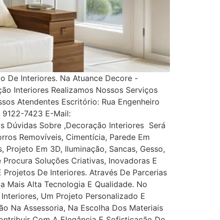
 De Interiores. Na Atuance Decore -
ção Interiores Realizamos Nossos Serviços
s Atendentes Escritório: Rua Engenheiro
1) 9122-7423 E-Mail:
 Dúvidas Sobre ,Decoração Interiores Será
rros Removíveis, Cimentícia, Parede Em
es, Projeto Em 3D, Iluminação, Sancas, Gesso,
ê Procura Soluções Criativas, Inovadoras E
rojetos De Interiores. Através De Parcerias
Da Mais Alta Tecnologia E Qualidade. No
nteriores, Um Projeto Personalizado E
ão Na Assessoria, Na Escolha Dos Materiais
tribuir Com A Elegância E Sofisticação De