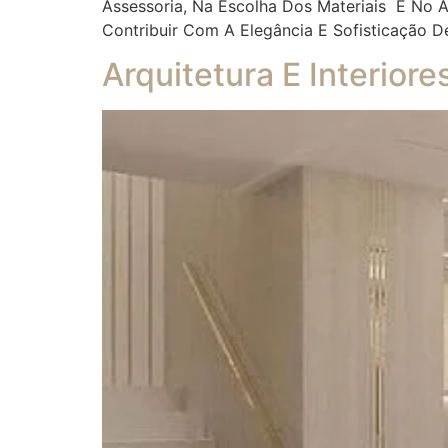
Assessoria, Na Escolha Dos Materiais E No
Contribuir Com A Elegância E Sofisticação D
Arquitetura E Interior