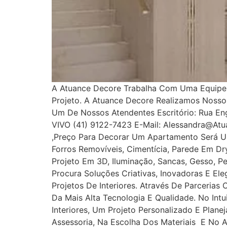
A Atuance Decore Trabalha Com Uma Equipe E
Projeto. A Atuance Decore Realizamos Noss
Um De Nossos Atendentes Escritório: Rua Enge
VIVO (41) 9122-7423 E-Mail: Alessandra@at
,Preço Para Decorar Um Apartamento Será U
Forros Removíveis, Cimentícia, Parede Em Dryw
Projeto Em 3D, Iluminação, Sancas, Gesso, Pe
Procura Soluções Criativas, Inovadoras E E
Projetos De Interiores. Através De Parcerias
Da Mais Alta Tecnologia E Qualidade. No In
Interiores, Um Projeto Personalizado E Plan
Assessoria, Na Escolha Dos Materiais E No