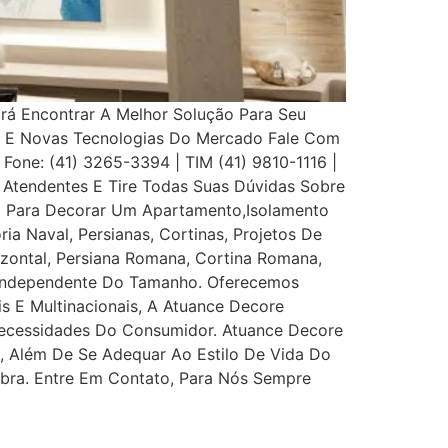
Irá Encontrar A Melhor Solução Para Seu
s E Novas Tecnologias Do Mercado Fale Com
 Fone: (41) 3265-3394 | TIM (41) 9810-1116 |
Atendentes E Tire Todas Suas Dúvidas Sobre
eço Para Decorar Um Apartamento,Isolamento
ia Naval, Persianas, Cortinas, Projetos De
rizontal, Persiana Romana, Cortina Romana,
, Independente Do Tamanho. Oferecemos
is E Multinacionais, A Atuance Decore
s Necessidades Do Consumidor. Atuance Decore
l, Além De Se Adequar Ao Estilo De Vida Do
bra. Entre Em Contato, Para Nós Sempre