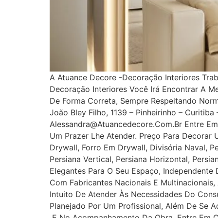
A Atuance Decore -Decoração Interiores Tra
Decoração Interiores Você Irá Encontrar A M
De Forma Correta, Sempre Respeitando Norm
João Bley Filho, 1139 – Pinheirinho – Curitib
Alessandra@atuancedecore.com.br Entre Em 
Um Prazer Lhe Atender. Preço Para Decorar 
Drywall, Forro Em Drywall, Divisória Naval, P
Persiana Vertical, Persiana Horizontal, Pers
Elegantes Para O Seu Espaço, Independente D
Com Fabricantes Nacionais E Multinacionais,
Intuito De Atender Às Necessidades Do Cons
Planejado Por Um Profissional, Além De Se A
E No Acompanhamento Da Obra. Entre Em Con