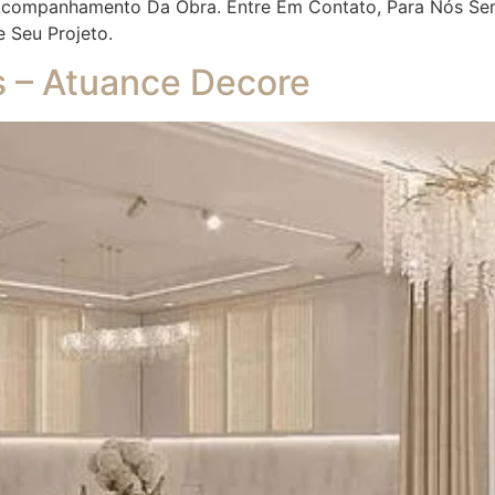
 Acompanhamento Da Obra. Entre Em Contato, Para Nós Se
e Seu Projeto.
es – Atuance Decore