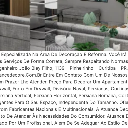
specializada Na Área De Decoração E Reforma. Você Irá 
os Serviços De Forma Correta, Sempre Respeitando Norma
nheiro João Bley Filho, 1139 – Pinheirinho – Curitiba – PR.
uancedecore.com.br Entre Em Contato Com Um De Nossos 
m Prazer Lhe Atender. Preço Para Decorar Um Apartamento
all, Forro Em Drywall, Divisória Naval, Persianas, Cortinas
rsiana Vertical, Persiana Horizontal, Persiana Romana, Co
legantes Para O Seu Espaço, Independente Do Tamanho. Ofe
 Com Fabricantes Nacionais E Multinacionais, A Atuance Dec
tuito De Atender Às Necessidades Do Consumidor. Atuance
ejado Por Um Profissional, Além De Se Adequar Ao Estilo D