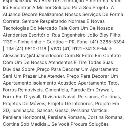
Especializada Na Área De Decoração E Reforma. Você
Irá Encontrar A Melhor Solução Para Seu Projeto. A
Atuance Decore Realizamos Nossos Serviços De Forma
Correta, Sempre Respeitando Normas E Novas
Tecnologias Do Mercado Fale Com Um De Nossos
Atendentes Escritório: Rua Engenheiro João Bley Filho,
1139 – Pinheirinho – Curitiba – PR. Fone: (41) 3265-3394
| TIM (41) 9810-1116 | VIVO (41) 9122-7423 E-Mail:
Alessandra@atuancedecore.com.br Entre Em Contato
Com Um De Nossos Atendentes E Tire Todas Suas
Dúvidas Sobre ,Preço Para Decorar Um Apartamento
Será Um Prazer Lhe Atender. Preço Para Decorar Um
Apartamento,Isolamento Acústico Apartamento Teto,
Forros Removíveis, Cimentícia, Parede Em Drywall,
Forro Em Drywall, Divisória Naval, Persianas, Cortinas,
Projetos De Móveis, Projeto De Interiores, Projeto Em
3D, Iluminação, Sancas, Gesso, Persiana Vertical,
Persiana Horizontal, Persiana Romana, Cortina Romana,
Cortina Sob Medida,.. Se Você Procura Soluções