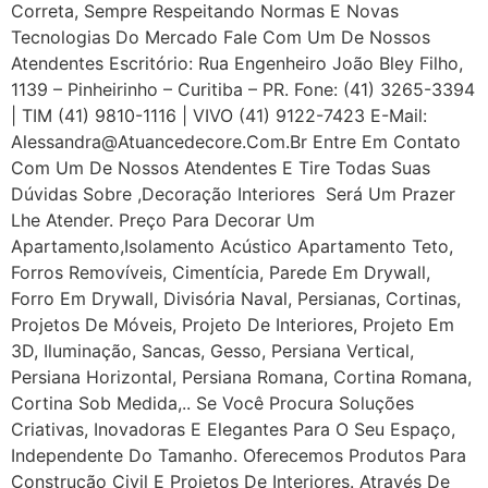
Correta, Sempre Respeitando Normas E Novas
Tecnologias Do Mercado Fale Com Um De Nossos
Atendentes Escritório: Rua Engenheiro João Bley Filho,
1139 – Pinheirinho – Curitiba – PR. Fone: (41) 3265-3394
| TIM (41) 9810-1116 | VIVO (41) 9122-7423 E-Mail:
Alessandra@atuancedecore.com.br Entre Em Contato
Com Um De Nossos Atendentes E Tire Todas Suas
Dúvidas Sobre ,Decoração Interiores Será Um Prazer
Lhe Atender. Preço Para Decorar Um
Apartamento,Isolamento Acústico Apartamento Teto,
Forros Removíveis, Cimentícia, Parede Em Drywall,
Forro Em Drywall, Divisória Naval, Persianas, Cortinas,
Projetos De Móveis, Projeto De Interiores, Projeto Em
3D, Iluminação, Sancas, Gesso, Persiana Vertical,
Persiana Horizontal, Persiana Romana, Cortina Romana,
Cortina Sob Medida,.. Se Você Procura Soluções
Criativas, Inovadoras E Elegantes Para O Seu Espaço,
Independente Do Tamanho. Oferecemos Produtos Para
Construção Civil E Projetos De Interiores. Através De