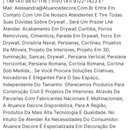
| TIM (41) 9810-1116 | VIVO (41) 9122-7423 E-
Mail: Alessandra@atuancedecore.com.br Entre Em
Contato Com Um De Nossos Atendentes E Tire Todas
Suas Dúvidas Sobre Drywall ‎, Será Um Prazer Lhe
Atender. Acabamento Em Drywall Curitiba, Forros
Removíveis, Cimentícia, Parede Em Drywall, Forro Em
Drywall, Divisória Naval, Persianas, Cortinas, Projetos
De Móveis, Projeto De Interiores, Projeto Em 3D,
Iluminação, Sancas, Drywall , Persiana Vertical, Persiana
Horizontal, Persiana Romana, Cortina Romana, Cortina
Sob Medida,.. Se Você Procura Soluções Criativas,
Inovadoras E Elegantes Para O Seu Espaço,
Independente Do Tamanho. Oferecemos Produtos Para
Construção Civil E Projetos De Interiores. Através De
Parcerias Com Fabricantes Nacionais E Multinacionais,
A Atuance Decore Disponibiliza, Para A Região,
Produtos Da Mais Alta Tecnologia E Qualidade. No
Intuito De Atender Às Necessidades Do Consumidor.
Atuance Decore É Especializada Em Decoração De