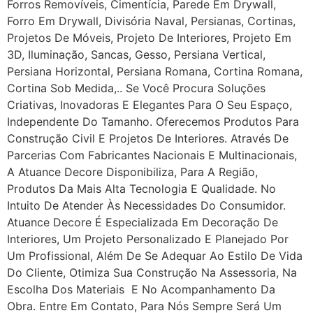
Forros Removíveis, Cimentícia, Parede Em Drywall,
Forro Em Drywall, Divisória Naval, Persianas, Cortinas,
Projetos De Móveis, Projeto De Interiores, Projeto Em
3D, Iluminação, Sancas, Gesso, Persiana Vertical,
Persiana Horizontal, Persiana Romana, Cortina Romana,
Cortina Sob Medida,.. Se Você Procura Soluções
Criativas, Inovadoras E Elegantes Para O Seu Espaço,
Independente Do Tamanho. Oferecemos Produtos Para
Construção Civil E Projetos De Interiores. Através De
Parcerias Com Fabricantes Nacionais E Multinacionais,
A Atuance Decore Disponibiliza, Para A Região,
Produtos Da Mais Alta Tecnologia E Qualidade. No
Intuito De Atender Às Necessidades Do Consumidor.
Atuance Decore É Especializada Em Decoração De
Interiores, Um Projeto Personalizado E Planejado Por
Um Profissional, Além De Se Adequar Ao Estilo De Vida
Do Cliente, Otimiza Sua Construção Na Assessoria, Na
Escolha Dos Materiais E No Acompanhamento Da
Obra. Entre Em Contato, Para Nós Sempre Será Um