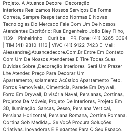
Projeto. A Atuance Decore -Decoração
Interiores Realizamos Nossos Serviços De Forma
Correta, Sempre Respeitando Normas E Novas
Tecnologias Do Mercado Fale Com Um De Nossos
Atendentes Escritório: Rua Engenheiro João Bley Filho,
1139 – Pinheirinho – Curitiba – PR. Fone: (41) 3265-3394
| TIM (41) 9810-1116 | VIVO (41) 9122-7423 E-Mail:
Alessandra@atuancedecore.com.br Entre Em Contato
Com Um De Nossos Atendentes E Tire Todas Suas
Dúvidas Sobre ,Decoração Interiores Será Um Prazer
Lhe Atender. Preço Para Decorar Um
Apartamento,Isolamento Acústico Apartamento Teto,
Forros Removíveis, Cimentícia, Parede Em Drywall,
Forro Em Drywall, Divisória Naval, Persianas, Cortinas,
Projetos De Móveis, Projeto De Interiores, Projeto Em
3D, Iluminação, Sancas, Gesso, Persiana Vertical,
Persiana Horizontal, Persiana Romana, Cortina Romana,
Cortina Sob Medida,.. Se Você Procura Soluções
Criativas, Inovadoras E Elegantes Para O Seu Espaço,