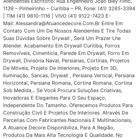
Atendentes Escritório: Rua Engenheiro João Bley Filho,
1139 – Pinheirinho – Curitiba – PR. Fone: (41) 3265-3394
| TIM (41) 9810-1116 | VIVO (41) 9122-7423 E-
Mail: Alessandra@atuancedecore.com.br Entre Em
Contato Com Um De Nossos Atendentes E Tire Todas
Suas Dúvidas Sobre Drywall ‎, Será Um Prazer Lhe
Atender. Acabamento Em Drywall Curitiba, Forros
Removíveis, Cimentícia, Parede Em Drywall, Forro Em
Drywall, Divisória Naval, Persianas, Cortinas, Projetos
De Móveis, Projeto De Interiores, Projeto Em 3D,
Iluminação, Sancas, Drywall , Persiana Vertical, Persiana
Horizontal, Persiana Romana, Cortina Romana, Cortina
Sob Medida,.. Se Você Procura Soluções Criativas,
Inovadoras E Elegantes Para O Seu Espaço,
Independente Do Tamanho. Oferecemos Produtos Para
Construção Civil E Projetos De Interiores. Através De
Parcerias Com Fabricantes Nacionais E Multinacionais,
A Atuance Decore Disponibiliza, Para A Região,
Produtos Da Mais Alta Tecnologia E Qualidade. No