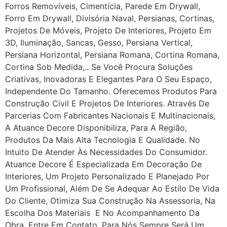
Forros Removíveis, Cimentícia, Parede Em Drywall,
Forro Em Drywall, Divisória Naval, Persianas, Cortinas,
Projetos De Móveis, Projeto De Interiores, Projeto Em
3D, Iluminação, Sancas, Gesso, Persiana Vertical,
Persiana Horizontal, Persiana Romana, Cortina Romana,
Cortina Sob Medida,.. Se Você Procura Soluções
Criativas, Inovadoras E Elegantes Para O Seu Espaço,
Independente Do Tamanho. Oferecemos Produtos Para
Construção Civil E Projetos De Interiores. Através De
Parcerias Com Fabricantes Nacionais E Multinacionais,
A Atuance Decore Disponibiliza, Para A Região,
Produtos Da Mais Alta Tecnologia E Qualidade. No
Intuito De Atender Às Necessidades Do Consumidor.
Atuance Decore É Especializada Em Decoração De
Interiores, Um Projeto Personalizado E Planejado Por
Um Profissional, Além De Se Adequar Ao Estilo De Vida
Do Cliente, Otimiza Sua Construção Na Assessoria, Na
Escolha Dos Materiais E No Acompanhamento Da
Obra. Entre Em Contato, Para Nós Sempre Será Um