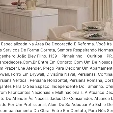
specializada Na Área De Decoração E Reforma. Você Irá 
os Serviços De Forma Correta, Sempre Respeitando Norma
nheiro João Bley Filho, 1139 – Pinheirinho – Curitiba – PR.
uancedecore.com.br Entre Em Contato Com Um De Nossos 
m Prazer Lhe Atender. Preço Para Decorar Um Apartamento
all, Forro Em Drywall, Divisória Naval, Persianas, Cortinas
rsiana Vertical, Persiana Horizontal, Persiana Romana, Co
legantes Para O Seu Espaço, Independente Do Tamanho. Ofe
 Com Fabricantes Nacionais E Multinacionais, A Atuance Dec
tuito De Atender Às Necessidades Do Consumidor. Atuance
ejado Por Um Profissional, Além De Se Adequar Ao Estilo D
 Acompanhamento Da Obra. Entre Em Contato, Para Nós Se