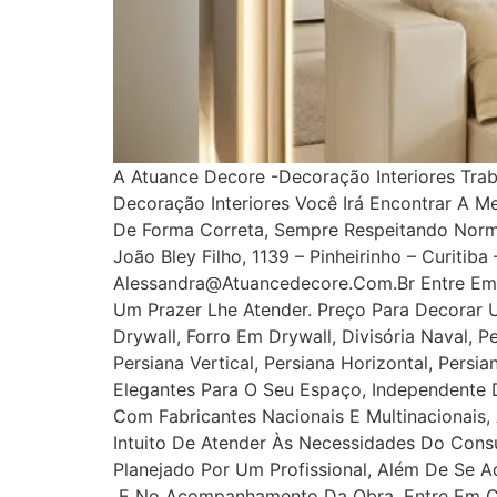
A Atuance Decore -Decoração Interiores Tra
Decoração Interiores Você Irá Encontrar A M
De Forma Correta, Sempre Respeitando Norm
João Bley Filho, 1139 – Pinheirinho – Curitib
Alessandra@atuancedecore.com.br Entre Em 
Um Prazer Lhe Atender. Preço Para Decorar 
Drywall, Forro Em Drywall, Divisória Naval, P
Persiana Vertical, Persiana Horizontal, Pers
Elegantes Para O Seu Espaço, Independente D
Com Fabricantes Nacionais E Multinacionais,
Intuito De Atender Às Necessidades Do Cons
Planejado Por Um Profissional, Além De Se A
E No Acompanhamento Da Obra. Entre Em Con