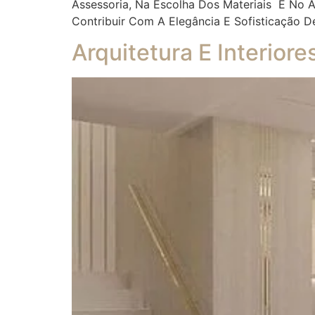
Assessoria, Na Escolha Dos Materiais E No
Contribuir Com A Elegância E Sofisticação D
Arquitetura E Interior