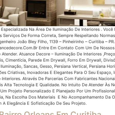
pecializada Na Área De Iluminação De Interiores . Você 
os Serviços De Forma Correta, Sempre Respeitando Norma
nheiro João Bley Filho, 1139 – Pinheirinho – Curitiba – PR.
uancedecore.com.br Entre Em Contato Com Um De Nossos 
e Atender. Atuance Decore – Iluminação De Interiores ,Pr
, Cimentícia, Parede Em Drywall, Forro Em Drywall, Divisór
, Iluminação, Sancas, Gesso, Persiana Vertical, Persiana Ho
ções Criativas, Inovadoras E Elegantes Para O Seu Espaço
 Interiores. Através De Parcerias Com Fabricantes Naciona
ais Alta Tecnologia E Qualidade. No Intuito De Atender À
 Um Projeto Personalizado E Planejado Por Um Profissiona
oria, Na Escolha Dos Materiais E No Acompanhamento Da O
m A Elegância E Sofisticação De Seu Projeto.
 Bairro Orleans Em Curitiba