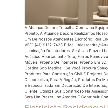
A Atuance Decore Trabalha Com Uma Equipe Es
Projeto. A Atuance Decore Realizamos Noss
Um De Nossos Atendentes Escritório: Rua Enge
VIVO (41) 9122-7423 E-Mail: Alessandra@at
,iluminação De Interiores Será Um Prazer Lh
Acústico Apartamento Teto, Forros Removíveis
Móveis, Projeto De Interiores, Projeto Em 3D
Cortina Sob Medida,.. Se Você Procura Solu
Produtos Para Construção Civil E Projetos De
Disponibiliza, Para A Região, Produtos Da M
É Especializada Em Decoração De Interiores,
Cliente, Otimiza Sua Construção Na Assess
Será Um Prazer Lhe Atender E Contribuir Co
Eletricista Residencial