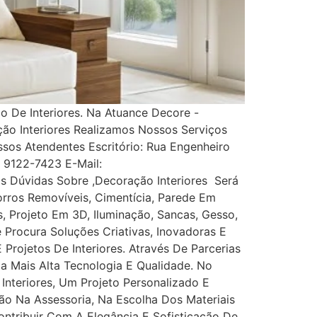
 De Interiores. Na Atuance Decore -
ção Interiores Realizamos Nossos Serviços
s Atendentes Escritório: Rua Engenheiro
1) 9122-7423 E-Mail:
 Dúvidas Sobre ,Decoração Interiores Será
rros Removíveis, Cimentícia, Parede Em
es, Projeto Em 3D, Iluminação, Sancas, Gesso,
ê Procura Soluções Criativas, Inovadoras E
rojetos De Interiores. Através De Parcerias
Da Mais Alta Tecnologia E Qualidade. No
nteriores, Um Projeto Personalizado E
ão Na Assessoria, Na Escolha Dos Materiais
tribuir Com A Elegância E Sofisticação De