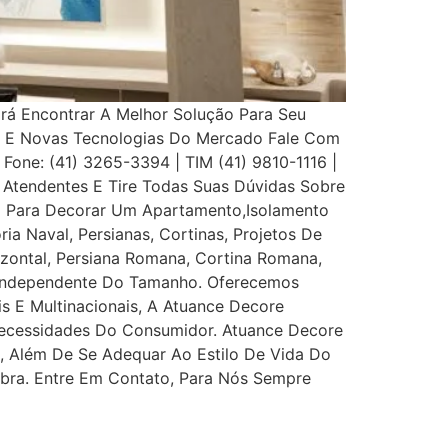
Irá Encontrar A Melhor Solução Para Seu
s E Novas Tecnologias Do Mercado Fale Com
 Fone: (41) 3265-3394 | TIM (41) 9810-1116 |
Atendentes E Tire Todas Suas Dúvidas Sobre
eço Para Decorar Um Apartamento,Isolamento
ia Naval, Persianas, Cortinas, Projetos De
rizontal, Persiana Romana, Cortina Romana,
, Independente Do Tamanho. Oferecemos
is E Multinacionais, A Atuance Decore
s Necessidades Do Consumidor. Atuance Decore
l, Além De Se Adequar Ao Estilo De Vida Do
bra. Entre Em Contato, Para Nós Sempre