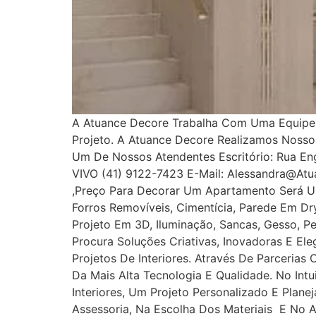
A Atuance Decore Trabalha Com Uma Equipe E
Projeto. A Atuance Decore Realizamos Noss
Um De Nossos Atendentes Escritório: Rua Enge
VIVO (41) 9122-7423 E-Mail: Alessandra@at
,Preço Para Decorar Um Apartamento Será U
Forros Removíveis, Cimentícia, Parede Em Dryw
Projeto Em 3D, Iluminação, Sancas, Gesso, Pe
Procura Soluções Criativas, Inovadoras E E
Projetos De Interiores. Através De Parcerias
Da Mais Alta Tecnologia E Qualidade. No In
Interiores, Um Projeto Personalizado E Plan
Assessoria, Na Escolha Dos Materiais E No