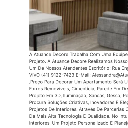
A Atuance Decore Trabalha Com Uma Equipe E
Projeto. A Atuance Decore Realizamos Noss
Um De Nossos Atendentes Escritório: Rua Enge
VIVO (41) 9122-7423 E-Mail: Alessandra@at
,Preço Para Decorar Um Apartamento Será U
Forros Removíveis, Cimentícia, Parede Em Dryw
Projeto Em 3D, Iluminação, Sancas, Gesso, Pe
Procura Soluções Criativas, Inovadoras E E
Projetos De Interiores. Através De Parcerias
Da Mais Alta Tecnologia E Qualidade. No In
Interiores, Um Projeto Personalizado E Plan