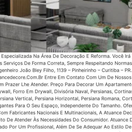
specializada Na Área De Decoração E Reforma. Você Irá 
os Serviços De Forma Correta, Sempre Respeitando Norma
nheiro João Bley Filho, 1139 – Pinheirinho – Curitiba – PR.
uancedecore.com.br Entre Em Contato Com Um De Nossos 
m Prazer Lhe Atender. Preço Para Decorar Um Apartamento
all, Forro Em Drywall, Divisória Naval, Persianas, Cortinas
rsiana Vertical, Persiana Horizontal, Persiana Romana, Co
legantes Para O Seu Espaço, Independente Do Tamanho. Ofe
 Com Fabricantes Nacionais E Multinacionais, A Atuance Dec
tuito De Atender Às Necessidades Do Consumidor. Atuance
ejado Por Um Profissional, Além De Se Adequar Ao Estilo D