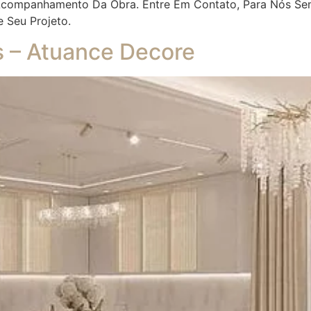
 Acompanhamento Da Obra. Entre Em Contato, Para Nós Se
e Seu Projeto.
es – Atuance Decore