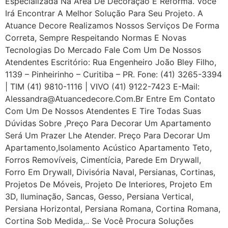
Especializada Na Área De Decoração E Reforma. Você
Irá Encontrar A Melhor Solução Para Seu Projeto. A
Atuance Decore Realizamos Nossos Serviços De Forma
Correta, Sempre Respeitando Normas E Novas
Tecnologias Do Mercado Fale Com Um De Nossos
Atendentes Escritório: Rua Engenheiro João Bley Filho,
1139 – Pinheirinho – Curitiba – PR. Fone: (41) 3265-3394
| TIM (41) 9810-1116 | VIVO (41) 9122-7423 E-Mail:
Alessandra@atuancedecore.com.br Entre Em Contato
Com Um De Nossos Atendentes E Tire Todas Suas
Dúvidas Sobre ,Preço Para Decorar Um Apartamento
Será Um Prazer Lhe Atender. Preço Para Decorar Um
Apartamento,Isolamento Acústico Apartamento Teto,
Forros Removíveis, Cimentícia, Parede Em Drywall,
Forro Em Drywall, Divisória Naval, Persianas, Cortinas,
Projetos De Móveis, Projeto De Interiores, Projeto Em
3D, Iluminação, Sancas, Gesso, Persiana Vertical,
Persiana Horizontal, Persiana Romana, Cortina Romana,
Cortina Sob Medida,.. Se Você Procura Soluções