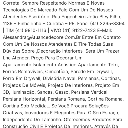
Correta, Sempre Respeitando Normas E Novas
Tecnologias Do Mercado Fale Com Um De Nossos
Atendentes Escritório: Rua Engenheiro João Bley Filho,
1139 – Pinheirinho – Curitiba – PR. Fone: (41) 3265-3394
| TIM (41) 9810-1116 | VIVO (41) 9122-7423 E-Mail:
Alessandra@atuancedecore.com.br Entre Em Contato
Com Um De Nossos Atendentes E Tire Todas Suas
Dúvidas Sobre ,Decoração Interiores Será Um Prazer
Lhe Atender. Preço Para Decorar Um
Apartamento,Isolamento Acústico Apartamento Teto,
Forros Removíveis, Cimentícia, Parede Em Drywall,
Forro Em Drywall, Divisória Naval, Persianas, Cortinas,
Projetos De Móveis, Projeto De Interiores, Projeto Em
3D, Iluminação, Sancas, Gesso, Persiana Vertical,
Persiana Horizontal, Persiana Romana, Cortina Romana,
Cortina Sob Medida,.. Se Você Procura Soluções
Criativas, Inovadoras E Elegantes Para O Seu Espaço,
Independente Do Tamanho. Oferecemos Produtos Para
Construção Civil E Projetos De Interiores. Através De