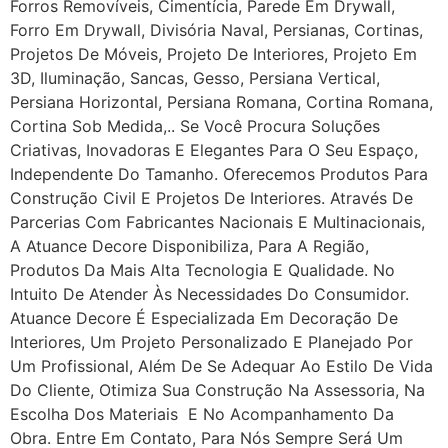
Forros Removíveis, Cimentícia, Parede Em Drywall,
Forro Em Drywall, Divisória Naval, Persianas, Cortinas,
Projetos De Móveis, Projeto De Interiores, Projeto Em
3D, Iluminação, Sancas, Gesso, Persiana Vertical,
Persiana Horizontal, Persiana Romana, Cortina Romana,
Cortina Sob Medida,.. Se Você Procura Soluções
Criativas, Inovadoras E Elegantes Para O Seu Espaço,
Independente Do Tamanho. Oferecemos Produtos Para
Construção Civil E Projetos De Interiores. Através De
Parcerias Com Fabricantes Nacionais E Multinacionais,
A Atuance Decore Disponibiliza, Para A Região,
Produtos Da Mais Alta Tecnologia E Qualidade. No
Intuito De Atender Às Necessidades Do Consumidor.
Atuance Decore É Especializada Em Decoração De
Interiores, Um Projeto Personalizado E Planejado Por
Um Profissional, Além De Se Adequar Ao Estilo De Vida
Do Cliente, Otimiza Sua Construção Na Assessoria, Na
Escolha Dos Materiais E No Acompanhamento Da
Obra. Entre Em Contato, Para Nós Sempre Será Um