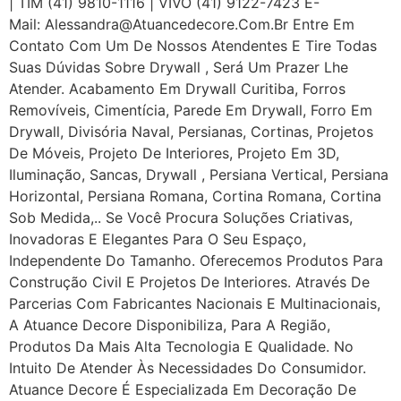
| TIM (41) 9810-1116 | VIVO (41) 9122-7423 E-
Mail: Alessandra@atuancedecore.com.br Entre Em
Contato Com Um De Nossos Atendentes E Tire Todas
Suas Dúvidas Sobre Drywall ‎, Será Um Prazer Lhe
Atender. Acabamento Em Drywall Curitiba, Forros
Removíveis, Cimentícia, Parede Em Drywall, Forro Em
Drywall, Divisória Naval, Persianas, Cortinas, Projetos
De Móveis, Projeto De Interiores, Projeto Em 3D,
Iluminação, Sancas, Drywall , Persiana Vertical, Persiana
Horizontal, Persiana Romana, Cortina Romana, Cortina
Sob Medida,.. Se Você Procura Soluções Criativas,
Inovadoras E Elegantes Para O Seu Espaço,
Independente Do Tamanho. Oferecemos Produtos Para
Construção Civil E Projetos De Interiores. Através De
Parcerias Com Fabricantes Nacionais E Multinacionais,
A Atuance Decore Disponibiliza, Para A Região,
Produtos Da Mais Alta Tecnologia E Qualidade. No
Intuito De Atender Às Necessidades Do Consumidor.
Atuance Decore É Especializada Em Decoração De