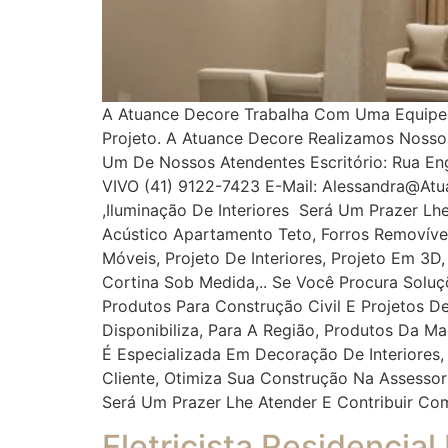
A Atuance Decore Trabalha Com Uma Equipe Es
Projeto. A Atuance Decore Realizamos Noss
Um De Nossos Atendentes Escritório: Rua Enge
VIVO (41) 9122-7423 E-Mail: Alessandra@at
,iluminação De Interiores Será Um Prazer Lh
Acústico Apartamento Teto, Forros Removíveis
Móveis, Projeto De Interiores, Projeto Em 3D
Cortina Sob Medida,.. Se Você Procura Solu
Produtos Para Construção Civil E Projetos De
Disponibiliza, Para A Região, Produtos Da M
É Especializada Em Decoração De Interiores,
Cliente, Otimiza Sua Construção Na Assess
Será Um Prazer Lhe Atender E Contribuir Co
Eletricista Residencial