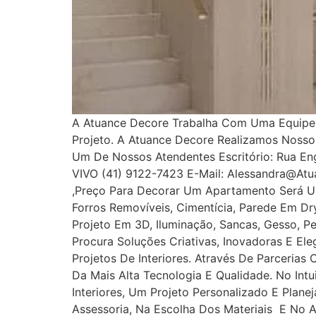
A Atuance Decore Trabalha Com Uma Equipe E
Projeto. A Atuance Decore Realizamos Noss
Um De Nossos Atendentes Escritório: Rua Enge
VIVO (41) 9122-7423 E-Mail: Alessandra@at
,Preço Para Decorar Um Apartamento Será U
Forros Removíveis, Cimentícia, Parede Em Dryw
Projeto Em 3D, Iluminação, Sancas, Gesso, Pe
Procura Soluções Criativas, Inovadoras E E
Projetos De Interiores. Através De Parcerias
Da Mais Alta Tecnologia E Qualidade. No In
Interiores, Um Projeto Personalizado E Plan
Assessoria, Na Escolha Dos Materiais E No