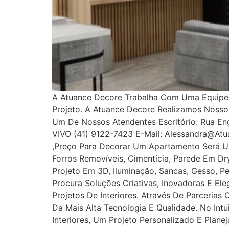
A Atuance Decore Trabalha Com Uma Equipe E
Projeto. A Atuance Decore Realizamos Noss
Um De Nossos Atendentes Escritório: Rua Enge
VIVO (41) 9122-7423 E-Mail: Alessandra@at
,Preço Para Decorar Um Apartamento Será U
Forros Removíveis, Cimentícia, Parede Em Dryw
Projeto Em 3D, Iluminação, Sancas, Gesso, Pe
Procura Soluções Criativas, Inovadoras E E
Projetos De Interiores. Através De Parcerias
Da Mais Alta Tecnologia E Qualidade. No In
Interiores, Um Projeto Personalizado E Plan