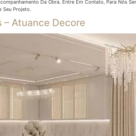
 Acompanhamento Da Obra. Entre Em Contato, Para Nós Se
e Seu Projeto.
es – Atuance Decore