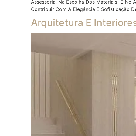
Assessoria, Na Escolha Dos Materiais E No
Contribuir Com A Elegância E Sofisticação D
Arquitetura E Interior