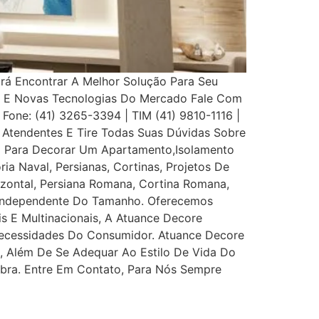
Irá Encontrar A Melhor Solução Para Seu
s E Novas Tecnologias Do Mercado Fale Com
 Fone: (41) 3265-3394 | TIM (41) 9810-1116 |
Atendentes E Tire Todas Suas Dúvidas Sobre
eço Para Decorar Um Apartamento,Isolamento
ia Naval, Persianas, Cortinas, Projetos De
rizontal, Persiana Romana, Cortina Romana,
, Independente Do Tamanho. Oferecemos
is E Multinacionais, A Atuance Decore
s Necessidades Do Consumidor. Atuance Decore
l, Além De Se Adequar Ao Estilo De Vida Do
bra. Entre Em Contato, Para Nós Sempre