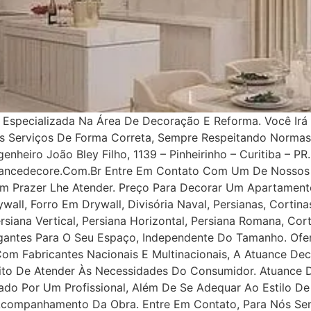
specializada Na Área De Decoração E Reforma. Você Irá 
os Serviços De Forma Correta, Sempre Respeitando Norma
nheiro João Bley Filho, 1139 – Pinheirinho – Curitiba – PR.
uancedecore.com.br Entre Em Contato Com Um De Nossos 
m Prazer Lhe Atender. Preço Para Decorar Um Apartamento
all, Forro Em Drywall, Divisória Naval, Persianas, Cortinas
rsiana Vertical, Persiana Horizontal, Persiana Romana, Co
legantes Para O Seu Espaço, Independente Do Tamanho. Ofe
 Com Fabricantes Nacionais E Multinacionais, A Atuance Dec
tuito De Atender Às Necessidades Do Consumidor. Atuance
ejado Por Um Profissional, Além De Se Adequar Ao Estilo D
 Acompanhamento Da Obra. Entre Em Contato, Para Nós Se