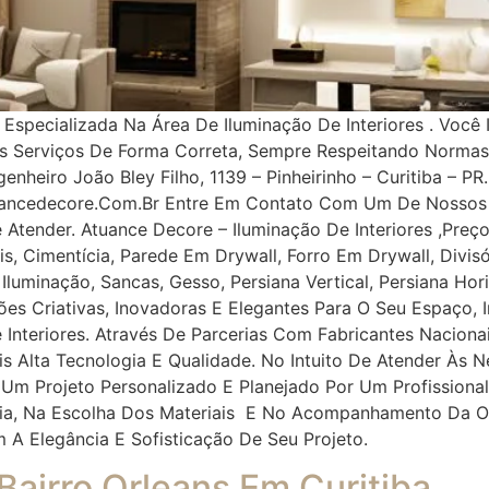
pecializada Na Área De Iluminação De Interiores . Você 
os Serviços De Forma Correta, Sempre Respeitando Norma
nheiro João Bley Filho, 1139 – Pinheirinho – Curitiba – PR.
uancedecore.com.br Entre Em Contato Com Um De Nossos 
e Atender. Atuance Decore – Iluminação De Interiores ,Pr
, Cimentícia, Parede Em Drywall, Forro Em Drywall, Divisór
, Iluminação, Sancas, Gesso, Persiana Vertical, Persiana Ho
ções Criativas, Inovadoras E Elegantes Para O Seu Espaço
 Interiores. Através De Parcerias Com Fabricantes Naciona
ais Alta Tecnologia E Qualidade. No Intuito De Atender À
 Um Projeto Personalizado E Planejado Por Um Profissiona
oria, Na Escolha Dos Materiais E No Acompanhamento Da O
m A Elegância E Sofisticação De Seu Projeto.
 Bairro Orleans Em Curitiba