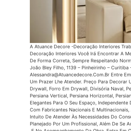
A Atuance Decore -Decoração Interiores Tra
Decoração Interiores Você Irá Encontrar A M
De Forma Correta, Sempre Respeitando Norm
João Bley Filho, 1139 – Pinheirinho – Curitib
Alessandra@atuancedecore.com.br Entre Em 
Um Prazer Lhe Atender. Preço Para Decorar 
Drywall, Forro Em Drywall, Divisória Naval, P
Persiana Vertical, Persiana Horizontal, Pers
Elegantes Para O Seu Espaço, Independente D
Com Fabricantes Nacionais E Multinacionais,
Intuito De Atender Às Necessidades Do Cons
Planejado Por Um Profissional, Além De Se A
E No Acompanhamento Da Obra. Entre Em Con