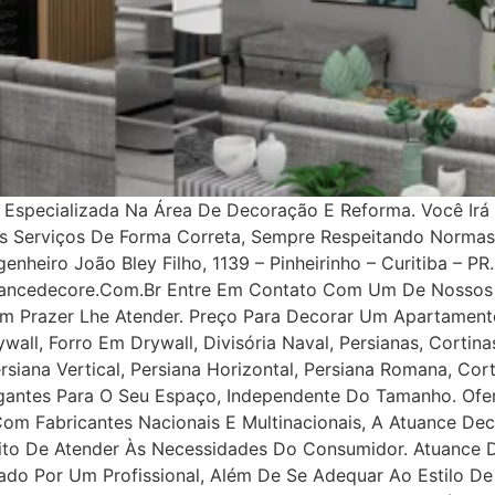
specializada Na Área De Decoração E Reforma. Você Irá 
os Serviços De Forma Correta, Sempre Respeitando Norma
nheiro João Bley Filho, 1139 – Pinheirinho – Curitiba – PR.
uancedecore.com.br Entre Em Contato Com Um De Nossos 
m Prazer Lhe Atender. Preço Para Decorar Um Apartamento
all, Forro Em Drywall, Divisória Naval, Persianas, Cortinas
rsiana Vertical, Persiana Horizontal, Persiana Romana, Co
legantes Para O Seu Espaço, Independente Do Tamanho. Ofe
 Com Fabricantes Nacionais E Multinacionais, A Atuance Dec
tuito De Atender Às Necessidades Do Consumidor. Atuance
ejado Por Um Profissional, Além De Se Adequar Ao Estilo D