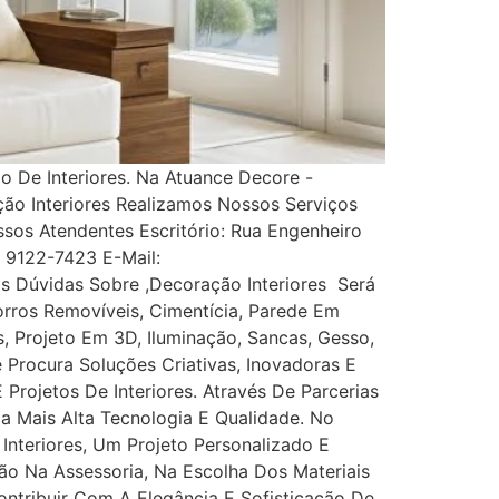
 De Interiores. Na Atuance Decore -
ção Interiores Realizamos Nossos Serviços
s Atendentes Escritório: Rua Engenheiro
1) 9122-7423 E-Mail:
 Dúvidas Sobre ,Decoração Interiores Será
rros Removíveis, Cimentícia, Parede Em
es, Projeto Em 3D, Iluminação, Sancas, Gesso,
ê Procura Soluções Criativas, Inovadoras E
rojetos De Interiores. Através De Parcerias
Da Mais Alta Tecnologia E Qualidade. No
nteriores, Um Projeto Personalizado E
ão Na Assessoria, Na Escolha Dos Materiais
tribuir Com A Elegância E Sofisticação De