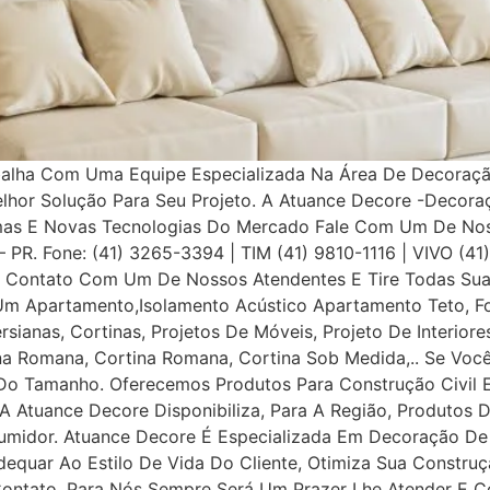
balha Com Uma Equipe Especializada Na Área De Decoração
elhor Solução Para Seu Projeto. A Atuance Decore -Decora
as E Novas Tecnologias Do Mercado Fale Com Um De Nosso
a – PR. Fone: (41) 3265-3394 | TIM (41) 9810-1116 | VIVO (4
Contato Com Um De Nossos Atendentes E Tire Todas Suas
Um Apartamento,Isolamento Acústico Apartamento Teto, Fo
ersianas, Cortinas, Projetos De Móveis, Projeto De Interior
iana Romana, Cortina Romana, Cortina Sob Medida,.. Se Voc
o Tamanho. Oferecemos Produtos Para Construção Civil E P
 A Atuance Decore Disponibiliza, Para A Região, Produtos 
umidor. Atuance Decore É Especializada Em Decoração De I
dequar Ao Estilo De Vida Do Cliente, Otimiza Sua Construç
tato, Para Nós Sempre Será Um Prazer Lhe Atender E Con